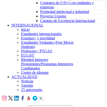
Contratos de I+D+i con entidades y
empresas
Propiedad intelectual e industrial
Proyecto Umotor
Campus de Excelencia Internacional
INTERNACIONAL
Inicio
Estudiantes internacionales
Erasmus+ y movilidad
Estudiantes Visitantes (Free Mover
Students)
Profesores / PTGAS
EULiST
Blended Intensive
Programmes/Programas Intensivos
Combinados
Centro de idiomas
ACTUALIDAD
Noticias
Agenda
25 aniversario