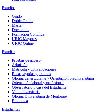
Estudios
Grado
Doble Grado
Máster
Doctorado
Formación Continua
URJC Mayores
URJC Online
Estudiar
Pruebas de acceso
Admisión
Matrícula y convalidaciones
Becas, ayudas y premios
Oficina del estudiante y Orientación preuniversitaria
Orientación laboral y profesional
Observatorio y casa del Estudiante
Vida universitaria
Oficina Universitaria de Mentoring
Biblioteca
Estudiantes