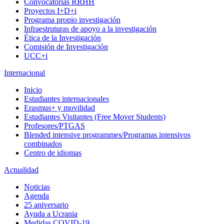
Convocatorias RRHH
Proyectos I+D+i
Programa propio investigación
Infraestruturas de apoyo a la investigación
Ética de la Investigación
Comisión de Investigación
UCC+i
Internacional
Inicio
Estudiantes internacionales
Erasmus+ y movilidad
Estudiantes Visitantes (Free Mover Students)
Profesores/PTGAS
Blended intensive programmes/Programas intensivos
combinados
Centro de idiomas
Actualidad
Noticias
Agenda
25 aniversario
Ayuda a Ucrania
Medidas COVID-19