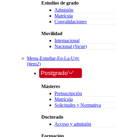
Estudios de grado
Admisión
Matrícula
Convalidaciones
Movilidad
Internacional
Nacional (Sicue)
Menu-Estudiar-En-La-Urjc
(item2)
Postgrado
Másteres
Preinscripción
Matrícula
Solicitudes y Normativa
Doctorado
Acceso y admisión
Formación