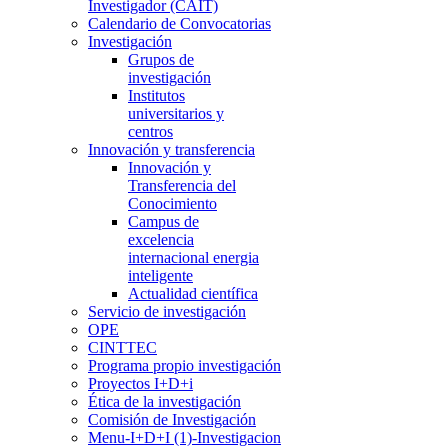
Investigador (CAIT)
Calendario de Convocatorias
Investigación
Grupos de
investigación
Institutos
universitarios y
centros
Innovación y transferencia
Innovación y
Transferencia del
Conocimiento
Campus de
excelencia
internacional energia
inteligente
Actualidad científica
Servicio de investigación
OPE
CINTTEC
Programa propio investigación
Proyectos I+D+i
Ética de la investigación
Comisión de Investigación
Menu-I+D+I (1)-Investigacion