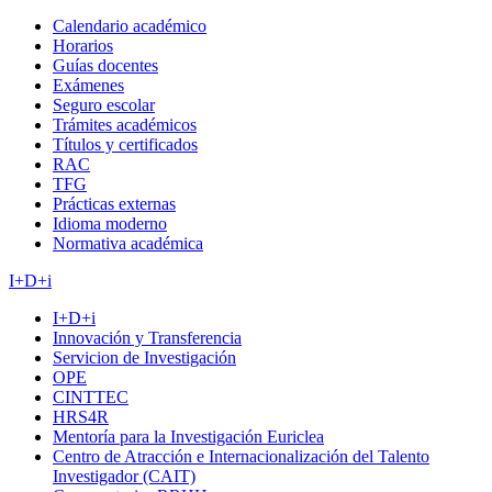
Calendario académico
Horarios
Guías docentes
Exámenes
Seguro escolar
Trámites académicos
Títulos y certificados
RAC
TFG
Prácticas externas
Idioma moderno
Normativa académica
I+D+i
I+D+i
Innovación y Transferencia
Servicion de Investigación
OPE
CINTTEC
HRS4R
Mentoría para la Investigación Euriclea
Centro de Atracción e Internacionalización del Talento
Investigador (CAIT)