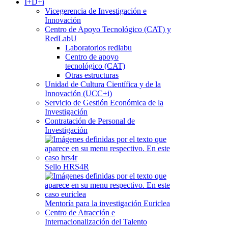
I+D+i
Vicegerencia de Investigación e
Innovación
Centro de Apoyo Tecnológico (CAT) y
RedLabU
Laboratorios redlabu
Centro de apoyo
tecnológico (CAT)
Otras estructuras
Unidad de Cultura Científica y de la
Innovación (UCC+i)
Servicio de Gestión Económica de la
Investigación
Contratación de Personal de
Investigación
Sello HRS4R
Mentoría para la investigación Euriclea
Centro de Atracción e
Internacionalización del Talento