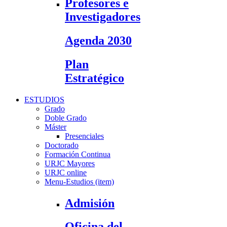
Profesores e
Investigadores
Agenda 2030
Plan
Estratégico
ESTUDIOS
Grado
Doble Grado
Máster
Presenciales
Doctorado
Formación Continua
URJC Mayores
URJC online
Menu-Estudios (item)
Admisión
Oficina del