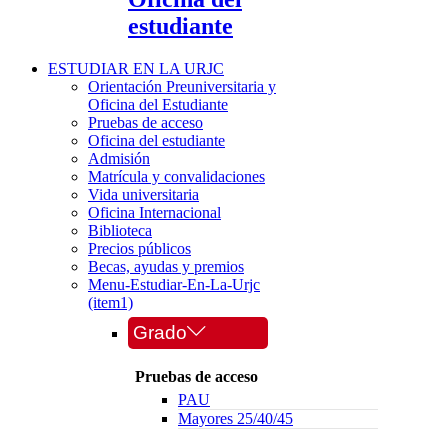
estudiante
ESTUDIAR EN LA URJC
Orientación Preuniversitaria y
Oficina del Estudiante
Pruebas de acceso
Oficina del estudiante
Admisión
Matrícula y convalidaciones
Vida universitaria
Oficina Internacional
Biblioteca
Precios públicos
Becas, ayudas y premios
Menu-Estudiar-En-La-Urjc
(item1)
Grado
Pruebas de acceso
PAU
Mayores 25/40/45