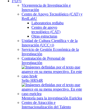
I+D+i
Vicegerencia de Investigación e
Innovación
Centro de Apoyo Tecnológico (CAT) y
RedLabU
Laboratorios redlabu
Centro de apoyo
tecnológico (CAT)
Otras estructuras
Unidad de Cultura Científica y de la
Innovación (UCC+i)
Servicio de Gestión Económica de la
Investigación
Contratación de Personal de
Investigación
Sello HRS4R
Mentoría para la investigación Euriclea
Centro de Atracción e
Internacionalización del Talento