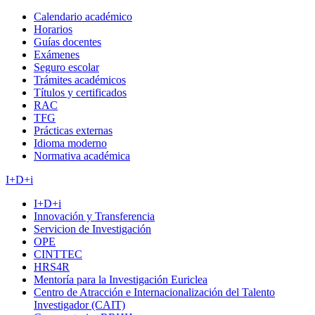
Calendario académico
Horarios
Guías docentes
Exámenes
Seguro escolar
Trámites académicos
Títulos y certificados
RAC
TFG
Prácticas externas
Idioma moderno
Normativa académica
I+D+i
I+D+i
Innovación y Transferencia
Servicion de Investigación
OPE
CINTTEC
HRS4R
Mentoría para la Investigación Euriclea
Centro de Atracción e Internacionalización del Talento
Investigador (CAIT)