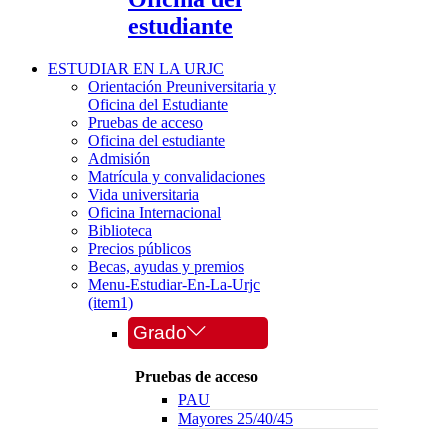
estudiante
ESTUDIAR EN LA URJC
Orientación Preuniversitaria y
Oficina del Estudiante
Pruebas de acceso
Oficina del estudiante
Admisión
Matrícula y convalidaciones
Vida universitaria
Oficina Internacional
Biblioteca
Precios públicos
Becas, ayudas y premios
Menu-Estudiar-En-La-Urjc
(item1)
Grado
Pruebas de acceso
PAU
Mayores 25/40/45