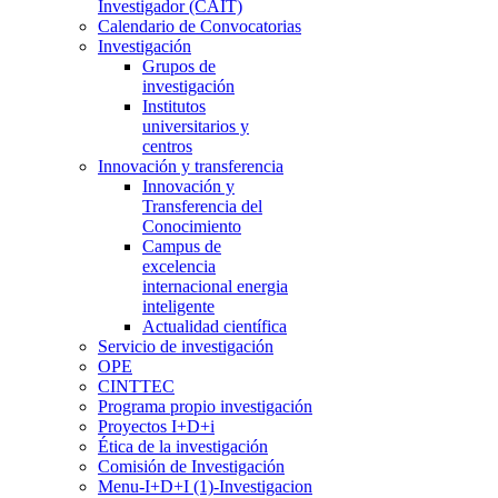
Investigador (CAIT)
Calendario de Convocatorias
Investigación
Grupos de
investigación
Institutos
universitarios y
centros
Innovación y transferencia
Innovación y
Transferencia del
Conocimiento
Campus de
excelencia
internacional energia
inteligente
Actualidad científica
Servicio de investigación
OPE
CINTTEC
Programa propio investigación
Proyectos I+D+i
Ética de la investigación
Comisión de Investigación
Menu-I+D+I (1)-Investigacion