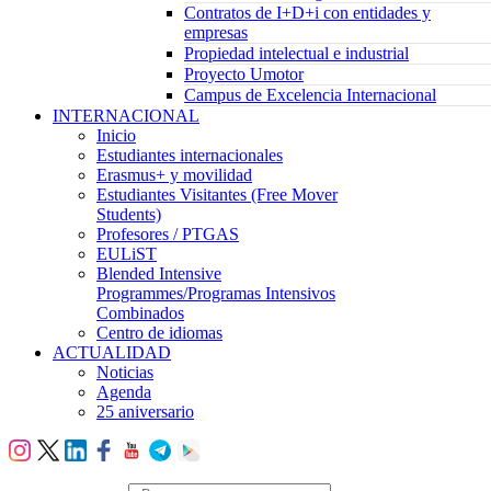
Contratos de I+D+i con entidades y
empresas
Propiedad intelectual e industrial
Proyecto Umotor
Campus de Excelencia Internacional
INTERNACIONAL
Inicio
Estudiantes internacionales
Erasmus+ y movilidad
Estudiantes Visitantes (Free Mover
Students)
Profesores / PTGAS
EULiST
Blended Intensive
Programmes/Programas Intensivos
Combinados
Centro de idiomas
ACTUALIDAD
Noticias
Agenda
25 aniversario