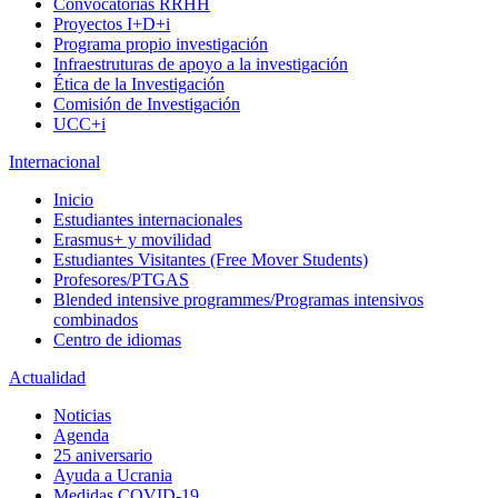
Convocatorias RRHH
Proyectos I+D+i
Programa propio investigación
Infraestruturas de apoyo a la investigación
Ética de la Investigación
Comisión de Investigación
UCC+i
Internacional
Inicio
Estudiantes internacionales
Erasmus+ y movilidad
Estudiantes Visitantes (Free Mover Students)
Profesores/PTGAS
Blended intensive programmes/Programas intensivos
combinados
Centro de idiomas
Actualidad
Noticias
Agenda
25 aniversario
Ayuda a Ucrania
Medidas COVID-19