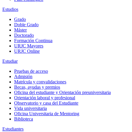
Estudios
Grado
Doble Grado
Máster
Doctorado
Formación Continua
URJC Mayores
URJC Online
Estudiar
Pruebas de acceso
Admisión
Matrícula y convalidaciones
Becas, ayudas y premios
Oficina del estudiante y Orientación preuniversitaria
Orientación laboral y profesional
Observatorio y casa del Estudiante
Vida universitaria
Oficina Universitaria de Mentoring
Biblioteca
Estudiantes