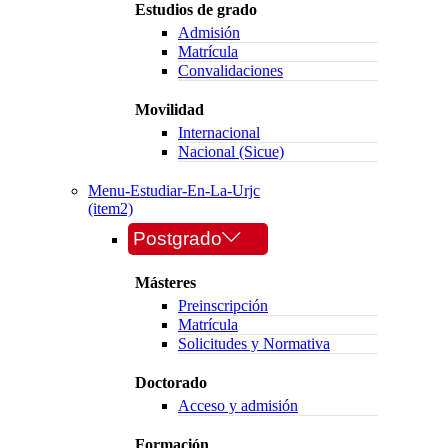
Estudios de grado
Admisión
Matrícula
Convalidaciones
Movilidad
Internacional
Nacional (Sicue)
Menu-Estudiar-En-La-Urjc
(item2)
Postgrado
Másteres
Preinscripción
Matrícula
Solicitudes y Normativa
Doctorado
Acceso y admisión
Formación