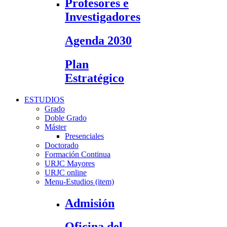
Profesores e
Investigadores
Agenda 2030
Plan
Estratégico
ESTUDIOS
Grado
Doble Grado
Máster
Presenciales
Doctorado
Formación Continua
URJC Mayores
URJC online
Menu-Estudios (item)
Admisión
Oficina del