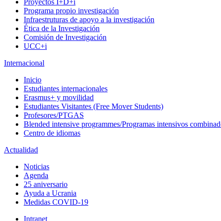
Proyectos I+D+i
Programa propio investigación
Infraestruturas de apoyo a la investigación
Ética de la Investigación
Comisión de Investigación
UCC+i
Internacional
Inicio
Estudiantes internacionales
Erasmus+ y movilidad
Estudiantes Visitantes (Free Mover Students)
Profesores/PTGAS
Blended intensive programmes/Programas intensivos combinad
Centro de idiomas
Actualidad
Noticias
Agenda
25 aniversario
Ayuda a Ucrania
Medidas COVID-19
Intranet