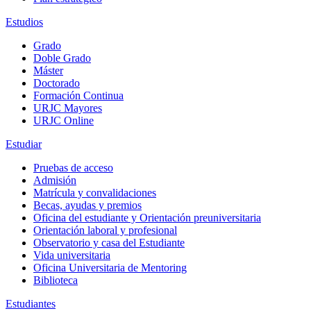
Estudios
Grado
Doble Grado
Máster
Doctorado
Formación Continua
URJC Mayores
URJC Online
Estudiar
Pruebas de acceso
Admisión
Matrícula y convalidaciones
Becas, ayudas y premios
Oficina del estudiante y Orientación preuniversitaria
Orientación laboral y profesional
Observatorio y casa del Estudiante
Vida universitaria
Oficina Universitaria de Mentoring
Biblioteca
Estudiantes