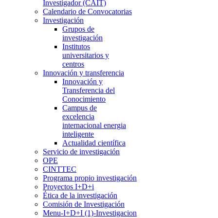
Investigador (CAIT)
Calendario de Convocatorias
Investigación
Grupos de
investigación
Institutos
universitarios y
centros
Innovación y transferencia
Innovación y
Transferencia del
Conocimiento
Campus de
excelencia
internacional energia
inteligente
Actualidad científica
Servicio de investigación
OPE
CINTTEC
Programa propio investigación
Proyectos I+D+i
Ética de la investigación
Comisión de Investigación
Menu-I+D+I (1)-Investigacion