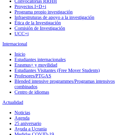
Convocatorias RRHH
Proyectos I+D+i
Programa propio investigación
Infraestruturas de apoyo a la investigación
Ética de la Investigación
Comisión de Investigación
UCC+i
Internacional
Inicio
Estudiantes internacionales
Erasmus+ y movilidad
Estudiantes Visitantes (Free Mover Students)
Profesores/PTGAS
Blended intensive programmes/Programas intensivos
combinados
Centro de idiomas
Actualidad
Noticias
Agenda
25 aniversario
Ayuda a Ucrania
Medidas COVID-19