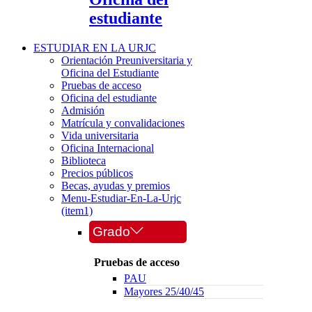
estudiante
ESTUDIAR EN LA URJC
Orientación Preuniversitaria y
Oficina del Estudiante
Pruebas de acceso
Oficina del estudiante
Admisión
Matrícula y convalidaciones
Vida universitaria
Oficina Internacional
Biblioteca
Precios públicos
Becas, ayudas y premios
Menu-Estudiar-En-La-Urjc
(item1)
Grado
Pruebas de acceso
PAU
Mayores 25/40/45