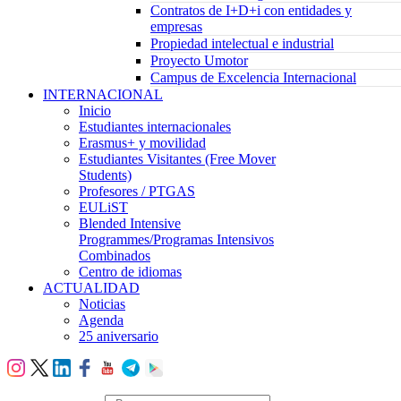
Contratos de I+D+i con entidades y
empresas
Propiedad intelectual e industrial
Proyecto Umotor
Campus de Excelencia Internacional
INTERNACIONAL
Inicio
Estudiantes internacionales
Erasmus+ y movilidad
Estudiantes Visitantes (Free Mover
Students)
Profesores / PTGAS
EULiST
Blended Intensive
Programmes/Programas Intensivos
Combinados
Centro de idiomas
ACTUALIDAD
Noticias
Agenda
25 aniversario