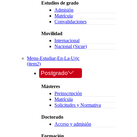
Estudios de grado
Admisión
Matrícula
Convalidaciones
Movilidad
Internacional
Nacional (Sicue)
Menu-Estudiar-En-La-Urjc
(item2)
Postgrado
Másteres
Preinscripción
Matrícula
Solicitudes y Normativa
Doctorado
Acceso y admisión
Formación