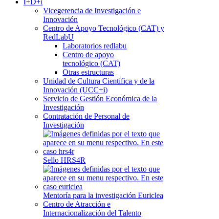
I+D+i
Vicegerencia de Investigación e
Innovación
Centro de Apoyo Tecnológico (CAT) y
RedLabU
Laboratorios redlabu
Centro de apoyo
tecnológico (CAT)
Otras estructuras
Unidad de Cultura Científica y de la
Innovación (UCC+i)
Servicio de Gestión Económica de la
Investigación
Contratación de Personal de
Investigación
Sello HRS4R
Mentoría para la investigación Euriclea
Centro de Atracción e
Internacionalización del Talento