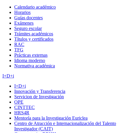
Calendario académico
Horarios
Guías docentes
Exámenes
Seguro escolar
Trámites académicos
Títulos y certificados
RAC
TFG
Prácticas externas
Idioma moderno
Normativa académica
I+D+i
I+D+i
Innovación y Transferencia
Servicion de Investigación
OPE
CINTTEC
HRS4R
Mentoría para la Investigación Euriclea
Centro de Atracción e Internacionalización del Talento
Investigador (CAIT)