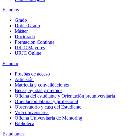
Estudios
Grado
Doble Grado
Máster
Doctorado
Formación Continua
URJC Mayores
URJC Online
Estudiar
Pruebas de acceso
Admisión
Matrícula y convalidaciones
Becas, ayudas y premios
Oficina del estudiante y Orientación preuniversitaria
Orientación laboral y profesional
Observatorio y casa del Estudiante
Vida universitaria
Oficina Universitaria de Mentoring
Biblioteca
Estudiantes