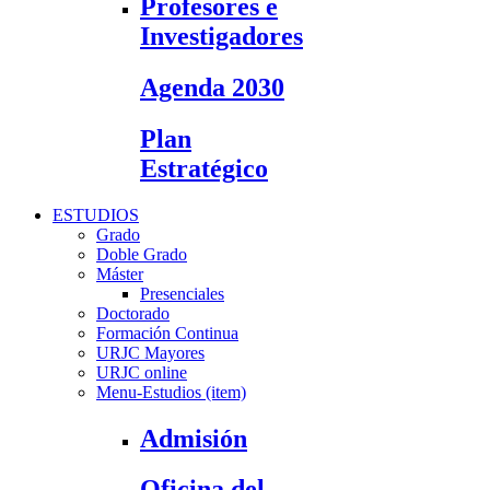
Profesores e
Investigadores
Agenda 2030
Plan
Estratégico
ESTUDIOS
Grado
Doble Grado
Máster
Presenciales
Doctorado
Formación Continua
URJC Mayores
URJC online
Menu-Estudios (item)
Admisión
Oficina del