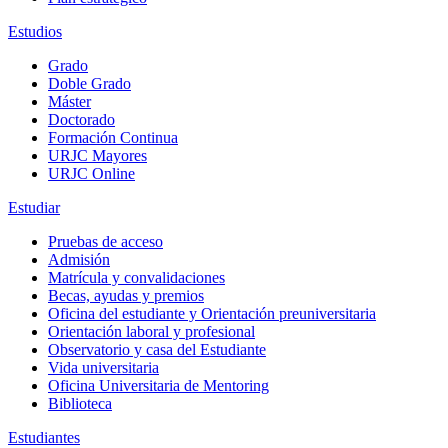
Estudios
Grado
Doble Grado
Máster
Doctorado
Formación Continua
URJC Mayores
URJC Online
Estudiar
Pruebas de acceso
Admisión
Matrícula y convalidaciones
Becas, ayudas y premios
Oficina del estudiante y Orientación preuniversitaria
Orientación laboral y profesional
Observatorio y casa del Estudiante
Vida universitaria
Oficina Universitaria de Mentoring
Biblioteca
Estudiantes