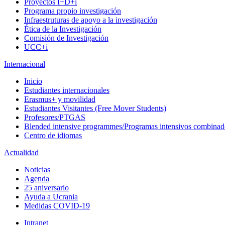
Proyectos I+D+i
Programa propio investigación
Infraestruturas de apoyo a la investigación
Ética de la Investigación
Comisión de Investigación
UCC+i
Internacional
Inicio
Estudiantes internacionales
Erasmus+ y movilidad
Estudiantes Visitantes (Free Mover Students)
Profesores/PTGAS
Blended intensive programmes/Programas intensivos combinad
Centro de idiomas
Actualidad
Noticias
Agenda
25 aniversario
Ayuda a Ucrania
Medidas COVID-19
Intranet