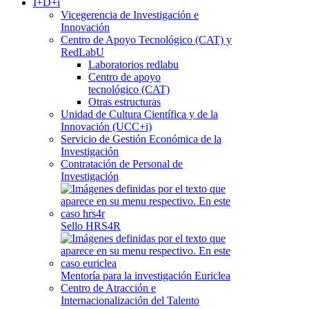
I+D+i
Vicegerencia de Investigación e
Innovación
Centro de Apoyo Tecnológico (CAT) y
RedLabU
Laboratorios redlabu
Centro de apoyo
tecnológico (CAT)
Otras estructuras
Unidad de Cultura Científica y de la
Innovación (UCC+i)
Servicio de Gestión Económica de la
Investigación
Contratación de Personal de
Investigación
Sello HRS4R
Mentoría para la investigación Euriclea
Centro de Atracción e
Internacionalización del Talento