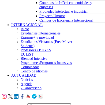
Contratos de I+D+i con entidades y
empresas
Propiedad intelectual e industrial
Proyecto Umotor
Campus de Excelencia Internacional
INTERNACIONAL
Inicio
Estudiantes internacionales
Erasmus+ y movilidad
Estudiantes Visitantes (Free Mover
Students)
Profesores / PTGAS
EULiST
Blended Intensive
Programmes/Programas Intensivos
Combinados
Centro de idiomas
ACTUALIDAD
Noticias
Agenda
25 aniversario