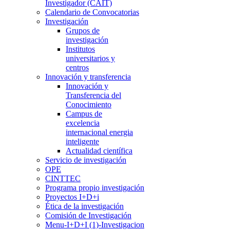
Investigador (CAIT)
Calendario de Convocatorias
Investigación
Grupos de
investigación
Institutos
universitarios y
centros
Innovación y transferencia
Innovación y
Transferencia del
Conocimiento
Campus de
excelencia
internacional energia
inteligente
Actualidad científica
Servicio de investigación
OPE
CINTTEC
Programa propio investigación
Proyectos I+D+i
Ética de la investigación
Comisión de Investigación
Menu-I+D+I (1)-Investigacion