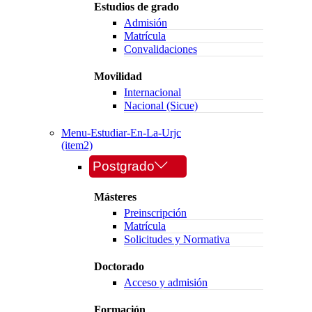
Estudios de grado
Admisión
Matrícula
Convalidaciones
Movilidad
Internacional
Nacional (Sicue)
Menu-Estudiar-En-La-Urjc
(item2)
Postgrado
Másteres
Preinscripción
Matrícula
Solicitudes y Normativa
Doctorado
Acceso y admisión
Formación