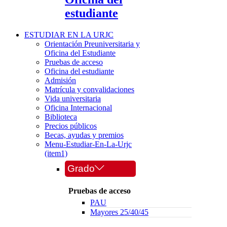
estudiante
ESTUDIAR EN LA URJC
Orientación Preuniversitaria y
Oficina del Estudiante
Pruebas de acceso
Oficina del estudiante
Admisión
Matrícula y convalidaciones
Vida universitaria
Oficina Internacional
Biblioteca
Precios públicos
Becas, ayudas y premios
Menu-Estudiar-En-La-Urjc
(item1)
Grado
Pruebas de acceso
PAU
Mayores 25/40/45