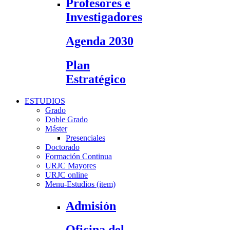
Profesores e
Investigadores
Agenda 2030
Plan
Estratégico
ESTUDIOS
Grado
Doble Grado
Máster
Presenciales
Doctorado
Formación Continua
URJC Mayores
URJC online
Menu-Estudios (item)
Admisión
Oficina del