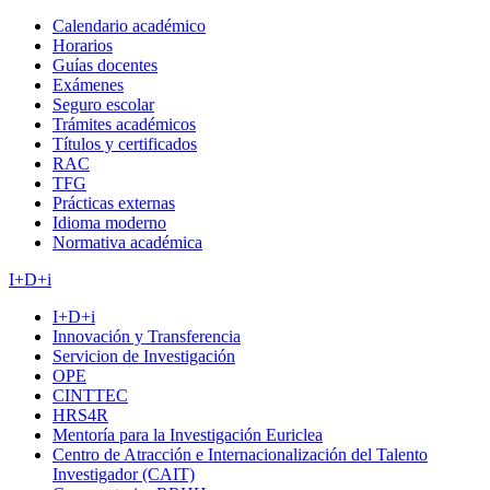
Calendario académico
Horarios
Guías docentes
Exámenes
Seguro escolar
Trámites académicos
Títulos y certificados
RAC
TFG
Prácticas externas
Idioma moderno
Normativa académica
I+D+i
I+D+i
Innovación y Transferencia
Servicion de Investigación
OPE
CINTTEC
HRS4R
Mentoría para la Investigación Euriclea
Centro de Atracción e Internacionalización del Talento
Investigador (CAIT)