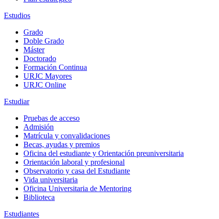
Estudios
Grado
Doble Grado
Máster
Doctorado
Formación Continua
URJC Mayores
URJC Online
Estudiar
Pruebas de acceso
Admisión
Matrícula y convalidaciones
Becas, ayudas y premios
Oficina del estudiante y Orientación preuniversitaria
Orientación laboral y profesional
Observatorio y casa del Estudiante
Vida universitaria
Oficina Universitaria de Mentoring
Biblioteca
Estudiantes