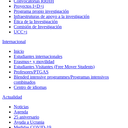
Convocatorias RRHH
Proyectos I+D+i
Programa propio investigación
Infraestruturas de apoyo a la investigación
Ética de la Investigación
Comisión de Investigación
UCC+i
Internacional
Inicio
Estudiantes internacionales
Erasmus+ y movilidad
Estudiantes Visitantes (Free Mover Students)
Profesores/PTGAS
Blended intensive programmes/Programas intensivos
combinados
Centro de idiomas
Actualidad
Noticias
Agenda
25 aniversario
Ayuda a Ucrania
Medidas COVID-19