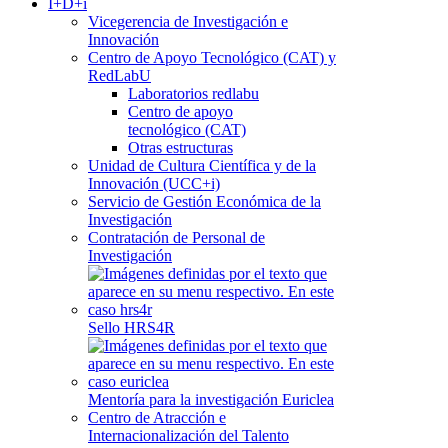
I+D+i
Vicegerencia de Investigación e
Innovación
Centro de Apoyo Tecnológico (CAT) y
RedLabU
Laboratorios redlabu
Centro de apoyo
tecnológico (CAT)
Otras estructuras
Unidad de Cultura Científica y de la
Innovación (UCC+i)
Servicio de Gestión Económica de la
Investigación
Contratación de Personal de
Investigación
Sello HRS4R
Mentoría para la investigación Euriclea
Centro de Atracción e
Internacionalización del Talento