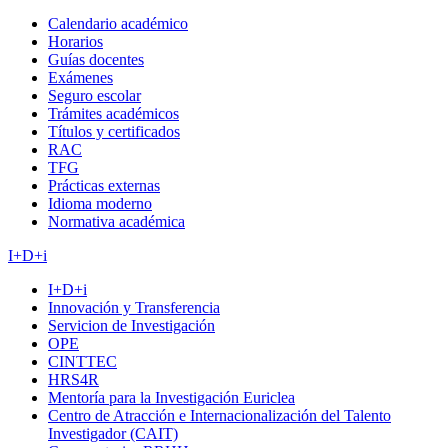
Calendario académico
Horarios
Guías docentes
Exámenes
Seguro escolar
Trámites académicos
Títulos y certificados
RAC
TFG
Prácticas externas
Idioma moderno
Normativa académica
I+D+i
I+D+i
Innovación y Transferencia
Servicion de Investigación
OPE
CINTTEC
HRS4R
Mentoría para la Investigación Euriclea
Centro de Atracción e Internacionalización del Talento
Investigador (CAIT)