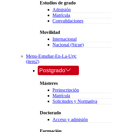
Estudios de grado
Admisión
Matrícula
Convalidaciones
Movilidad
Internacional
Nacional (Sicue)
Menu-Estudiar-En-La-Urjc
(item2)
Postgrado
Másteres
Preinscripción
Matrícula
Solicitudes y Normativa
Doctorado
Acceso y admisión
Formación