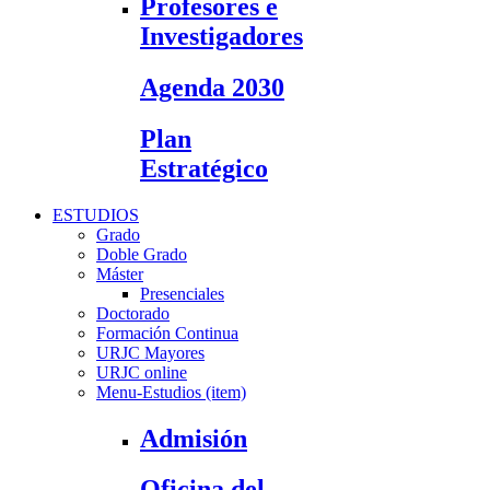
Profesores e
Investigadores
Agenda 2030
Plan
Estratégico
ESTUDIOS
Grado
Doble Grado
Máster
Presenciales
Doctorado
Formación Continua
URJC Mayores
URJC online
Menu-Estudios (item)
Admisión
Oficina del