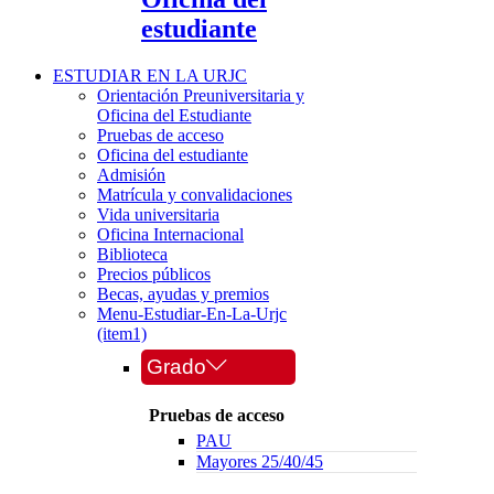
estudiante
ESTUDIAR EN LA URJC
Orientación Preuniversitaria y
Oficina del Estudiante
Pruebas de acceso
Oficina del estudiante
Admisión
Matrícula y convalidaciones
Vida universitaria
Oficina Internacional
Biblioteca
Precios públicos
Becas, ayudas y premios
Menu-Estudiar-En-La-Urjc
(item1)
Grado
Pruebas de acceso
PAU
Mayores 25/40/45