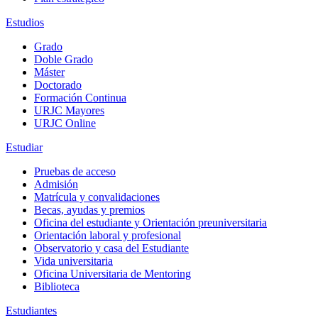
Estudios
Grado
Doble Grado
Máster
Doctorado
Formación Continua
URJC Mayores
URJC Online
Estudiar
Pruebas de acceso
Admisión
Matrícula y convalidaciones
Becas, ayudas y premios
Oficina del estudiante y Orientación preuniversitaria
Orientación laboral y profesional
Observatorio y casa del Estudiante
Vida universitaria
Oficina Universitaria de Mentoring
Biblioteca
Estudiantes