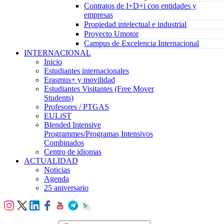
Contratos de I+D+i con entidades y
empresas
Propiedad intelectual e industrial
Proyecto Umotor
Campus de Excelencia Internacional
INTERNACIONAL
Inicio
Estudiantes internacionales
Erasmus+ y movilidad
Estudiantes Visitantes (Free Mover
Students)
Profesores / PTGAS
EULiST
Blended Intensive
Programmes/Programas Intensivos
Combinados
Centro de idiomas
ACTUALIDAD
Noticias
Agenda
25 aniversario