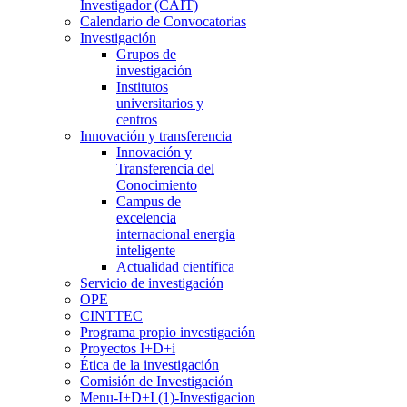
Investigador (CAIT)
Calendario de Convocatorias
Investigación
Grupos de
investigación
Institutos
universitarios y
centros
Innovación y transferencia
Innovación y
Transferencia del
Conocimiento
Campus de
excelencia
internacional energia
inteligente
Actualidad científica
Servicio de investigación
OPE
CINTTEC
Programa propio investigación
Proyectos I+D+i
Ética de la investigación
Comisión de Investigación
Menu-I+D+I (1)-Investigacion