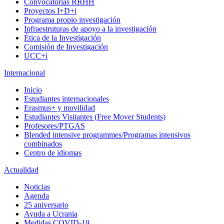
Convocatorias RRHH
Proyectos I+D+i
Programa propio investigación
Infraestruturas de apoyo a la investigación
Ética de la Investigación
Comisión de Investigación
UCC+i
Internacional
Inicio
Estudiantes internacionales
Erasmus+ y movilidad
Estudiantes Visitantes (Free Mover Students)
Profesores/PTGAS
Blended intensive programmes/Programas intensivos
combinados
Centro de idiomas
Actualidad
Noticias
Agenda
25 aniversario
Ayuda a Ucrania
Medidas COVID-19