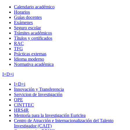
Calendario académico
Horarios
Guías docentes
Exámenes
Seguro escolar
Trámites académicos
Títulos y certificados
RAC
TFG
Prácticas externas
Idioma moderno
Normativa académica
I+D+i
I+D+i
Innovación y Transferencia
Servicion de Investigación
OPE
CINTTEC
HRS4R
Mentoría para la Investigación Euriclea
Centro de Atracción e Internacionalización del Talento
Investigador (CAIT)