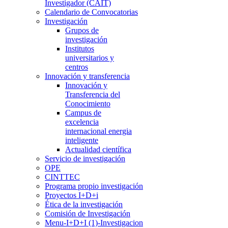
Investigador (CAIT)
Calendario de Convocatorias
Investigación
Grupos de
investigación
Institutos
universitarios y
centros
Innovación y transferencia
Innovación y
Transferencia del
Conocimiento
Campus de
excelencia
internacional energia
inteligente
Actualidad científica
Servicio de investigación
OPE
CINTTEC
Programa propio investigación
Proyectos I+D+i
Ética de la investigación
Comisión de Investigación
Menu-I+D+I (1)-Investigacion