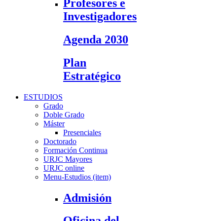
Profesores e
Investigadores
Agenda 2030
Plan
Estratégico
ESTUDIOS
Grado
Doble Grado
Máster
Presenciales
Doctorado
Formación Continua
URJC Mayores
URJC online
Menu-Estudios (item)
Admisión
Oficina del