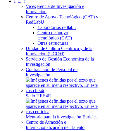
I+D+i
Vicegerencia de Investigación e
Innovación
Centro de Apoyo Tecnológico (CAT) y
RedLabU
Laboratorios redlabu
Centro de apoyo
tecnológico (CAT)
Otras estructuras
Unidad de Cultura Científica y de la
Innovación (UCC+i)
Servicio de Gestión Económica de la
Investigación
Contratación de Personal de
Investigación
Sello HRS4R
Mentoría para la investigación Euriclea
Centro de Atracción e
Internacionalización del Talento