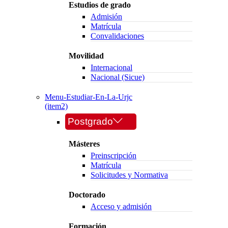
Estudios de grado
Admisión
Matrícula
Convalidaciones
Movilidad
Internacional
Nacional (Sicue)
Menu-Estudiar-En-La-Urjc
(item2)
Postgrado
Másteres
Preinscripción
Matrícula
Solicitudes y Normativa
Doctorado
Acceso y admisión
Formación