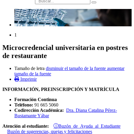
búsqueda
1
Microcredencial universitaria en postres
de restaurante
Tamaño de letra
disminuir el tamaño de la fuente
aumentar
tamaño de la fuente
Imprimir
INFORMACIÓN, PREINSCRIPCIÓN Y MATRÍCULA
Formación Continua
Teléfono:
91 665 5060
Codirección Académica:
Dra. Diana Catalina Pérez-
Bustamante Yábar
Buzón de Ayuda al Estudiante
Atención al estudiante:
Buzón de sugerencias, quejas y felicitaciones