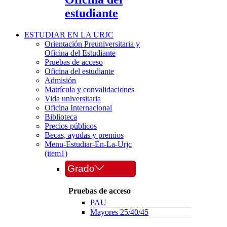
estudiante
ESTUDIAR EN LA URJC
Orientación Preuniversitaria y
Oficina del Estudiante
Pruebas de acceso
Oficina del estudiante
Admisión
Matrícula y convalidaciones
Vida universitaria
Oficina Internacional
Biblioteca
Precios públicos
Becas, ayudas y premios
Menu-Estudiar-En-La-Urjc
(item1)
Grado
Pruebas de acceso
PAU
Mayores 25/40/45