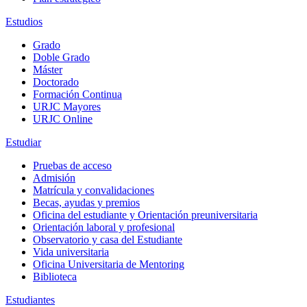
Estudios
Grado
Doble Grado
Máster
Doctorado
Formación Continua
URJC Mayores
URJC Online
Estudiar
Pruebas de acceso
Admisión
Matrícula y convalidaciones
Becas, ayudas y premios
Oficina del estudiante y Orientación preuniversitaria
Orientación laboral y profesional
Observatorio y casa del Estudiante
Vida universitaria
Oficina Universitaria de Mentoring
Biblioteca
Estudiantes