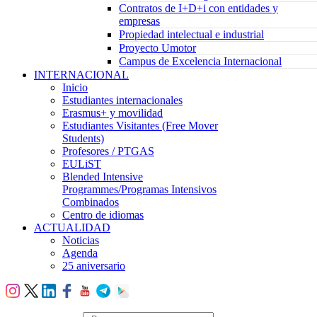
Contratos de I+D+i con entidades y
empresas
Propiedad intelectual e industrial
Proyecto Umotor
Campus de Excelencia Internacional
INTERNACIONAL
Inicio
Estudiantes internacionales
Erasmus+ y movilidad
Estudiantes Visitantes (Free Mover
Students)
Profesores / PTGAS
EULiST
Blended Intensive
Programmes/Programas Intensivos
Combinados
Centro de idiomas
ACTUALIDAD
Noticias
Agenda
25 aniversario