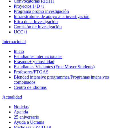
Convocatorias RRHH
Proyectos I+D+i
Programa propio investigación
Infraestruturas de apoyo a la investigación
Ética de la Investigación
Comisión de Investigación
UCC+i
Internacional
Inicio
Estudiantes internacionales
Erasmus+ y movilidad
Estudiantes Visitantes (Free Mover Students)
Profesores/PTGAS
Blended intensive programmes/Programas intensivos
combinados
Centro de idiomas
Actualidad
Noticias
Agenda
25 aniversario
Ayuda a Ucrania
Medidas COVID-19