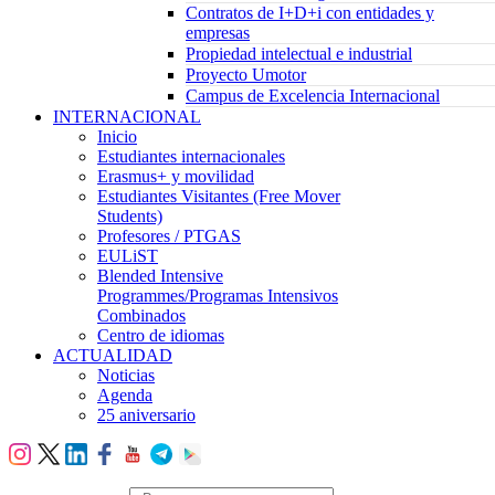
Contratos de I+D+i con entidades y
empresas
Propiedad intelectual e industrial
Proyecto Umotor
Campus de Excelencia Internacional
INTERNACIONAL
Inicio
Estudiantes internacionales
Erasmus+ y movilidad
Estudiantes Visitantes (Free Mover
Students)
Profesores / PTGAS
EULiST
Blended Intensive
Programmes/Programas Intensivos
Combinados
Centro de idiomas
ACTUALIDAD
Noticias
Agenda
25 aniversario