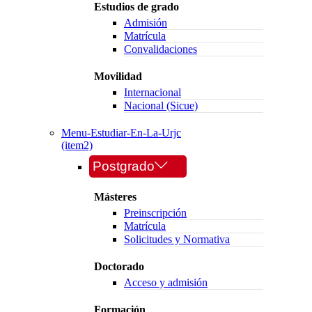
Estudios de grado
Admisión
Matrícula
Convalidaciones
Movilidad
Internacional
Nacional (Sicue)
Menu-Estudiar-En-La-Urjc
(item2)
Postgrado
Másteres
Preinscripción
Matrícula
Solicitudes y Normativa
Doctorado
Acceso y admisión
Formación