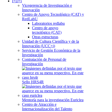
I+D+i
Vicegerencia de Investigación e
Innovación
Centro de Apoyo Tecnológico (CAT) y
RedLabU
Laboratorios redlabu
Centro de apoyo
tecnológico (CAT)
Otras estructuras
Unidad de Cultura Científica y de la
Innovación (UCC+i)
Servicio de Gestión Económica de la
Investigación
Contratación de Personal de
Investigación
Sello HRS4R
Mentoría para la investigación Euriclea
Centro de Atracción e
Internacionalización del Talento