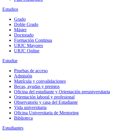
Estudios
Grado
Doble Grado
Máster
Doctorado
Formación Continua
URJC Mayores
URJC Online
Estudiar
Pruebas de acceso
Admisión
Matrícula y convalidaciones
Becas, ayudas y premios
Oficina del estudiante y Orientación preuniversitaria
Orientación laboral y profesional
Observatorio y casa del Estudiante
Vida universitaria
Oficina Universitaria de Mentoring
Biblioteca
Estudiantes