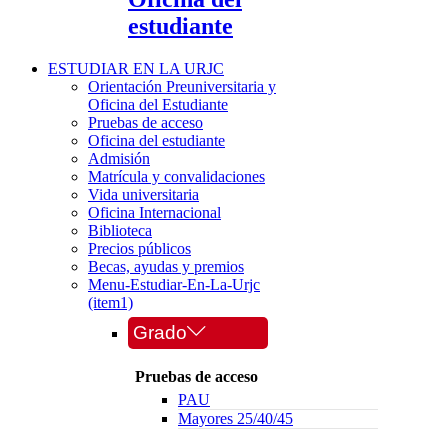
estudiante
ESTUDIAR EN LA URJC
Orientación Preuniversitaria y
Oficina del Estudiante
Pruebas de acceso
Oficina del estudiante
Admisión
Matrícula y convalidaciones
Vida universitaria
Oficina Internacional
Biblioteca
Precios públicos
Becas, ayudas y premios
Menu-Estudiar-En-La-Urjc
(item1)
Grado
Pruebas de acceso
PAU
Mayores 25/40/45