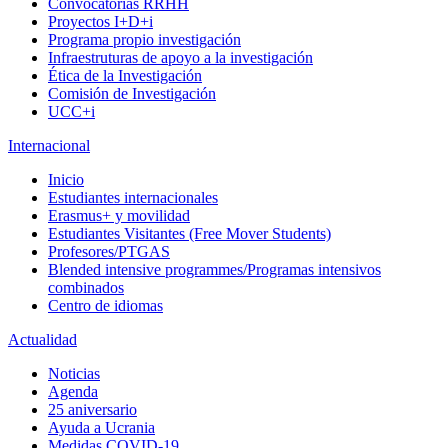
Convocatorias RRHH
Proyectos I+D+i
Programa propio investigación
Infraestruturas de apoyo a la investigación
Ética de la Investigación
Comisión de Investigación
UCC+i
Internacional
Inicio
Estudiantes internacionales
Erasmus+ y movilidad
Estudiantes Visitantes (Free Mover Students)
Profesores/PTGAS
Blended intensive programmes/Programas intensivos
combinados
Centro de idiomas
Actualidad
Noticias
Agenda
25 aniversario
Ayuda a Ucrania
Medidas COVID-19