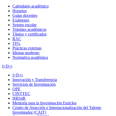
Calendario académico
Horarios
Guías docentes
Exámenes
Seguro escolar
Trámites académicos
Títulos y certificados
RAC
TFG
Prácticas externas
Idioma moderno
Normativa académica
I+D+i
I+D+i
Innovación y Transferencia
Servicion de Investigación
OPE
CINTTEC
HRS4R
Mentoría para la Investigación Euriclea
Centro de Atracción e Internacionalización del Talento
Investigador (CAIT)