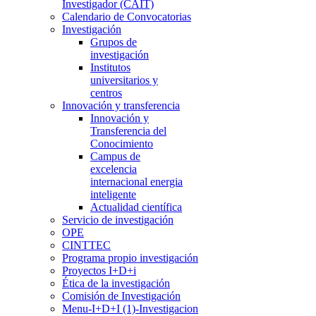
Investigador (CAIT)
Calendario de Convocatorias
Investigación
Grupos de
investigación
Institutos
universitarios y
centros
Innovación y transferencia
Innovación y
Transferencia del
Conocimiento
Campus de
excelencia
internacional energia
inteligente
Actualidad científica
Servicio de investigación
OPE
CINTTEC
Programa propio investigación
Proyectos I+D+i
Ética de la investigación
Comisión de Investigación
Menu-I+D+I (1)-Investigacion