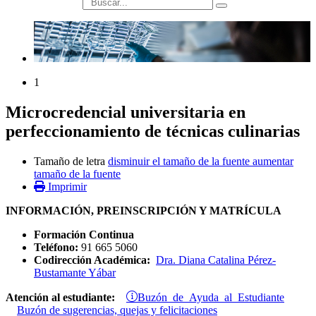
búsqueda
1
Microcredencial universitaria en
perfeccionamiento de técnicas culinarias
Tamaño de letra
disminuir el tamaño de la fuente
aumentar
tamaño de la fuente
Imprimir
INFORMACIÓN, PREINSCRIPCIÓN Y MATRÍCULA
Formación Continua
Teléfono:
91 665 5060
Codirección Académica:
Dra. Diana Catalina Pérez-
Bustamante Yábar
Buzón de Ayuda al Estudiante
Atención al estudiante:
Buzón de sugerencias, quejas y felicitaciones