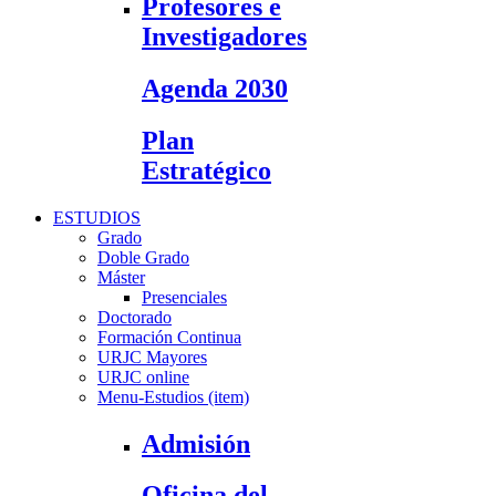
Profesores e
Investigadores
Agenda 2030
Plan
Estratégico
ESTUDIOS
Grado
Doble Grado
Máster
Presenciales
Doctorado
Formación Continua
URJC Mayores
URJC online
Menu-Estudios (item)
Admisión
Oficina del