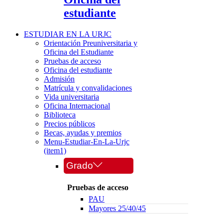
estudiante
ESTUDIAR EN LA URJC
Orientación Preuniversitaria y
Oficina del Estudiante
Pruebas de acceso
Oficina del estudiante
Admisión
Matrícula y convalidaciones
Vida universitaria
Oficina Internacional
Biblioteca
Precios públicos
Becas, ayudas y premios
Menu-Estudiar-En-La-Urjc
(item1)
Grado
Pruebas de acceso
PAU
Mayores 25/40/45