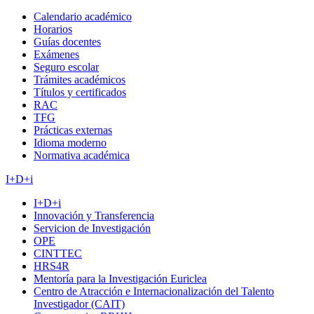
Calendario académico
Horarios
Guías docentes
Exámenes
Seguro escolar
Trámites académicos
Títulos y certificados
RAC
TFG
Prácticas externas
Idioma moderno
Normativa académica
I+D+i
I+D+i
Innovación y Transferencia
Servicion de Investigación
OPE
CINTTEC
HRS4R
Mentoría para la Investigación Euriclea
Centro de Atracción e Internacionalización del Talento
Investigador (CAIT)