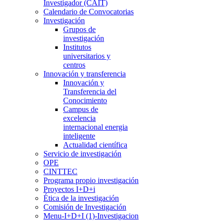
Investigador (CAIT)
Calendario de Convocatorias
Investigación
Grupos de
investigación
Institutos
universitarios y
centros
Innovación y transferencia
Innovación y
Transferencia del
Conocimiento
Campus de
excelencia
internacional energia
inteligente
Actualidad científica
Servicio de investigación
OPE
CINTTEC
Programa propio investigación
Proyectos I+D+i
Ética de la investigación
Comisión de Investigación
Menu-I+D+I (1)-Investigacion