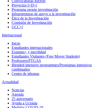
Convocatorias RRHH
Proyectos I+D+i
Programa propio investigación
Infraestruturas de apoyo a la investigación
Ética de la Investigación
Comisión de Investigación
UCC+i
Internacional
Inicio
Estudiantes internacionales
Erasmus+ y movilidad
Estudiantes Visitantes (Free Mover Students)
Profesores/PTGAS
Blended intensive programmes/Programas intensivos
combinados
Centro de idiomas
Actualidad
Noticias
Agenda
25 aniversario
Ayuda a Ucrania
Medidas COVID-19