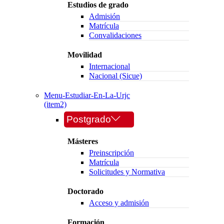
Estudios de grado
Admisión
Matrícula
Convalidaciones
Movilidad
Internacional
Nacional (Sicue)
Menu-Estudiar-En-La-Urjc
(item2)
Postgrado
Másteres
Preinscripción
Matrícula
Solicitudes y Normativa
Doctorado
Acceso y admisión
Formación