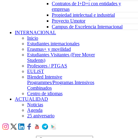
Contratos de I+D+i con entidades y
empresas
Propiedad intelectual e industrial
Proyecto Umotor
Campus de Excelencia Internacional
INTERNACIONAL
Inicio
Estudiantes internacionales
Erasmus+ y movilidad
Estudiantes Visitantes (Free Mover
Students)
Profesores / PTGAS
EULiST
Blended Intensive
Programmes/Programas Intensivos
Combinados
Centro de idiomas
ACTUALIDAD
Noticias
Agenda
25 aniversario