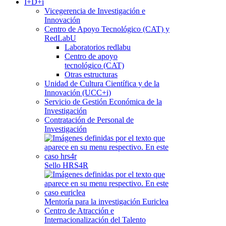
I+D+i
Vicegerencia de Investigación e
Innovación
Centro de Apoyo Tecnológico (CAT) y
RedLabU
Laboratorios redlabu
Centro de apoyo
tecnológico (CAT)
Otras estructuras
Unidad de Cultura Científica y de la
Innovación (UCC+i)
Servicio de Gestión Económica de la
Investigación
Contratación de Personal de
Investigación
Sello HRS4R
Mentoría para la investigación Euriclea
Centro de Atracción e
Internacionalización del Talento