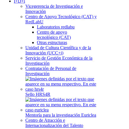
I+D+i
Vicegerencia de Investigación e
Innovación
Centro de Apoyo Tecnológico (CAT) y
RedLabU
Laboratorios redlabu
Centro de apoyo
tecnológico (CAT)
Otras estructuras
Unidad de Cultura Científica y de la
Innovación (UCC+i)
Servicio de Gestión Económica de la
Investigación
Contratación de Personal de
Investigación
Sello HRS4R
Mentoría para la investigación Euriclea
Centro de Atracción e
Internacionalización del Talento