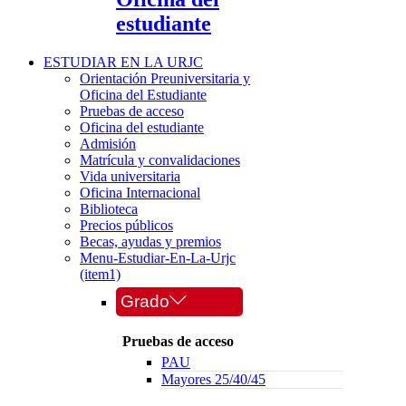
estudiante
ESTUDIAR EN LA URJC
Orientación Preuniversitaria y
Oficina del Estudiante
Pruebas de acceso
Oficina del estudiante
Admisión
Matrícula y convalidaciones
Vida universitaria
Oficina Internacional
Biblioteca
Precios públicos
Becas, ayudas y premios
Menu-Estudiar-En-La-Urjc
(item1)
Grado
Pruebas de acceso
PAU
Mayores 25/40/45