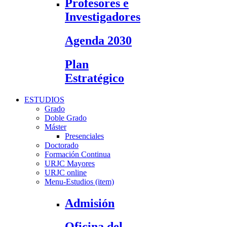
Profesores e
Investigadores
Agenda 2030
Plan
Estratégico
ESTUDIOS
Grado
Doble Grado
Máster
Presenciales
Doctorado
Formación Continua
URJC Mayores
URJC online
Menu-Estudios (item)
Admisión
Oficina del