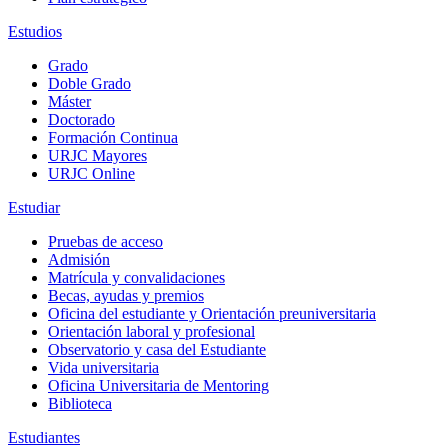
Estudios
Grado
Doble Grado
Máster
Doctorado
Formación Continua
URJC Mayores
URJC Online
Estudiar
Pruebas de acceso
Admisión
Matrícula y convalidaciones
Becas, ayudas y premios
Oficina del estudiante y Orientación preuniversitaria
Orientación laboral y profesional
Observatorio y casa del Estudiante
Vida universitaria
Oficina Universitaria de Mentoring
Biblioteca
Estudiantes