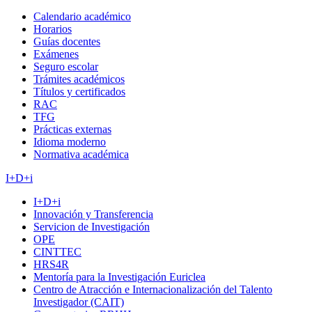
Calendario académico
Horarios
Guías docentes
Exámenes
Seguro escolar
Trámites académicos
Títulos y certificados
RAC
TFG
Prácticas externas
Idioma moderno
Normativa académica
I+D+i
I+D+i
Innovación y Transferencia
Servicion de Investigación
OPE
CINTTEC
HRS4R
Mentoría para la Investigación Euriclea
Centro de Atracción e Internacionalización del Talento
Investigador (CAIT)