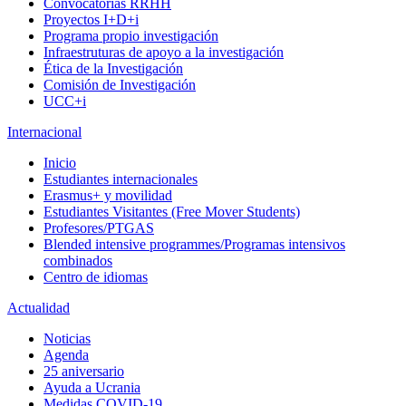
Convocatorias RRHH
Proyectos I+D+i
Programa propio investigación
Infraestruturas de apoyo a la investigación
Ética de la Investigación
Comisión de Investigación
UCC+i
Internacional
Inicio
Estudiantes internacionales
Erasmus+ y movilidad
Estudiantes Visitantes (Free Mover Students)
Profesores/PTGAS
Blended intensive programmes/Programas intensivos
combinados
Centro de idiomas
Actualidad
Noticias
Agenda
25 aniversario
Ayuda a Ucrania
Medidas COVID-19