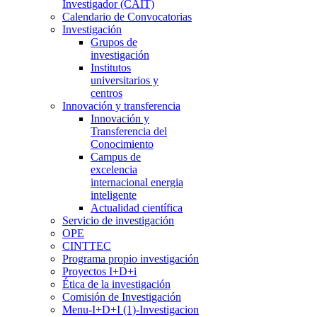
Investigador (CAIT)
Calendario de Convocatorias
Investigación
Grupos de
investigación
Institutos
universitarios y
centros
Innovación y transferencia
Innovación y
Transferencia del
Conocimiento
Campus de
excelencia
internacional energia
inteligente
Actualidad científica
Servicio de investigación
OPE
CINTTEC
Programa propio investigación
Proyectos I+D+i
Ética de la investigación
Comisión de Investigación
Menu-I+D+I (1)-Investigacion