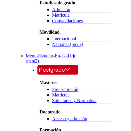
Estudios de grado
Admisión
Matrícula
Convalidaciones
Movilidad
Internacional
Nacional (Sicue)
Menu-Estudiar-En-La-Urjc
(item2)
Postgrado
Másteres
Preinscripción
Matrícula
Solicitudes y Normativa
Doctorado
Acceso y admisión
Formación