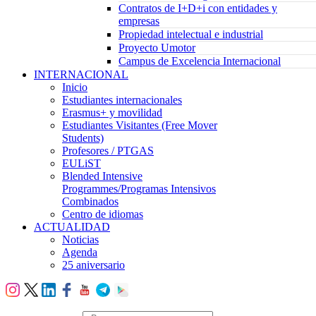
Contratos de I+D+i con entidades y
empresas
Propiedad intelectual e industrial
Proyecto Umotor
Campus de Excelencia Internacional
INTERNACIONAL
Inicio
Estudiantes internacionales
Erasmus+ y movilidad
Estudiantes Visitantes (Free Mover
Students)
Profesores / PTGAS
EULiST
Blended Intensive
Programmes/Programas Intensivos
Combinados
Centro de idiomas
ACTUALIDAD
Noticias
Agenda
25 aniversario