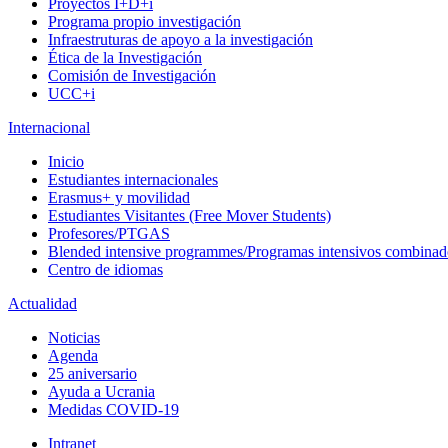
Proyectos I+D+i
Programa propio investigación
Infraestruturas de apoyo a la investigación
Ética de la Investigación
Comisión de Investigación
UCC+i
Internacional
Inicio
Estudiantes internacionales
Erasmus+ y movilidad
Estudiantes Visitantes (Free Mover Students)
Profesores/PTGAS
Blended intensive programmes/Programas intensivos combinad
Centro de idiomas
Actualidad
Noticias
Agenda
25 aniversario
Ayuda a Ucrania
Medidas COVID-19
Intranet