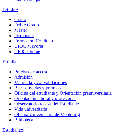
Estudios
Grado
Doble Grado
Máster
Doctorado
Formación Continua
URJC Mayores
URJC Online
Estudiar
Pruebas de acceso
Admisión
Matrícula y convalidaciones
Becas, ayudas y premios
Oficina del estudiante y Orientación preuniversitaria
Orientación laboral y profesional
Observatorio y casa del Estudiante
Vida universitaria
Oficina Universitaria de Mentoring
Biblioteca
Estudiantes