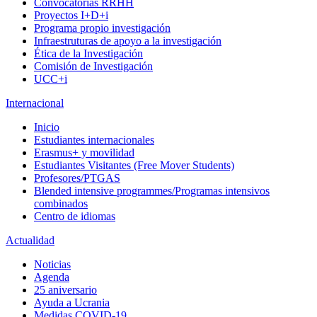
Convocatorias RRHH
Proyectos I+D+i
Programa propio investigación
Infraestruturas de apoyo a la investigación
Ética de la Investigación
Comisión de Investigación
UCC+i
Internacional
Inicio
Estudiantes internacionales
Erasmus+ y movilidad
Estudiantes Visitantes (Free Mover Students)
Profesores/PTGAS
Blended intensive programmes/Programas intensivos
combinados
Centro de idiomas
Actualidad
Noticias
Agenda
25 aniversario
Ayuda a Ucrania
Medidas COVID-19