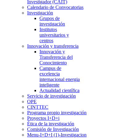
Investigador (CAIT)
Calendario de Convocatorias
Investigación
Grupos de
investigación
Institutos
universitarios y
centros
Innovación y transferencia
Innovación y
Transferencia del
Conocimiento
Campus de
excelencia
internacional energia
inteligente
Actualidad científica
Servicio de investigación
OPE
CINTTEC
Programa propio investigación
Proyectos I+D+i
Ética de la investigación
Comisión de Investigación
Menu-I+D+I (1)-Investigacion