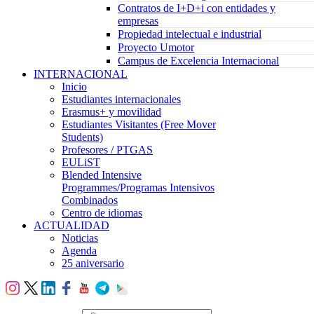
Contratos de I+D+i con entidades y
empresas
Propiedad intelectual e industrial
Proyecto Umotor
Campus de Excelencia Internacional
INTERNACIONAL
Inicio
Estudiantes internacionales
Erasmus+ y movilidad
Estudiantes Visitantes (Free Mover
Students)
Profesores / PTGAS
EULiST
Blended Intensive
Programmes/Programas Intensivos
Combinados
Centro de idiomas
ACTUALIDAD
Noticias
Agenda
25 aniversario