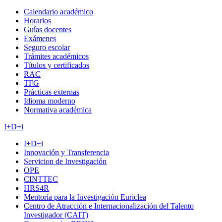
Calendario académico
Horarios
Guías docentes
Exámenes
Seguro escolar
Trámites académicos
Títulos y certificados
RAC
TFG
Prácticas externas
Idioma moderno
Normativa académica
I+D+i
I+D+i
Innovación y Transferencia
Servicion de Investigación
OPE
CINTTEC
HRS4R
Mentoría para la Investigación Euriclea
Centro de Atracción e Internacionalización del Talento
Investigador (CAIT)