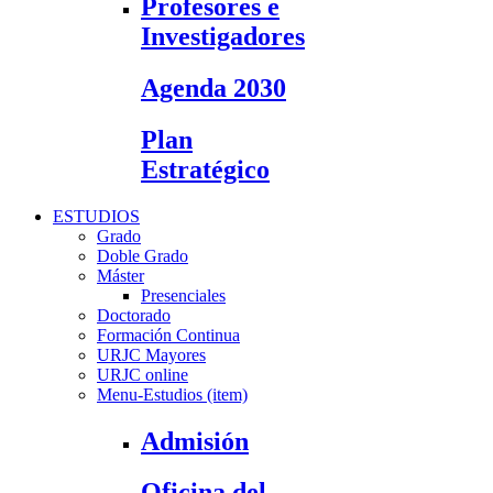
Profesores e
Investigadores
Agenda 2030
Plan
Estratégico
ESTUDIOS
Grado
Doble Grado
Máster
Presenciales
Doctorado
Formación Continua
URJC Mayores
URJC online
Menu-Estudios (item)
Admisión
Oficina del