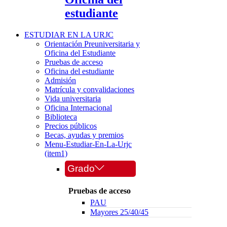
estudiante
ESTUDIAR EN LA URJC
Orientación Preuniversitaria y
Oficina del Estudiante
Pruebas de acceso
Oficina del estudiante
Admisión
Matrícula y convalidaciones
Vida universitaria
Oficina Internacional
Biblioteca
Precios públicos
Becas, ayudas y premios
Menu-Estudiar-En-La-Urjc
(item1)
Grado
Pruebas de acceso
PAU
Mayores 25/40/45