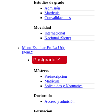
Estudios de grado
Admisión
Matrícula
Convalidaciones
Movilidad
Internacional
Nacional (Sicue)
Menu-Estudiar-En-La-Urjc
(item2)
Postgrado
Másteres
Preinscripción
Matrícula
Solicitudes y Normativa
Doctorado
Acceso y admisión
Formación