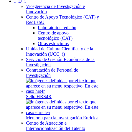
I+D+i
Vicegerencia de Investigación e
Innovación
Centro de Apoyo Tecnológico (CAT) y
RedLabU
Laboratorios redlabu
Centro de apoyo
tecnológico (CAT)
Otras estructuras
Unidad de Cultura Científica y de la
Innovación (UCC+i)
Servicio de Gestión Económica de la
Investigación
Contratación de Personal de
Investigación
Sello HRS4R
Mentoría para la investigación Euriclea
Centro de Atracción e
Internacionalización del Talento