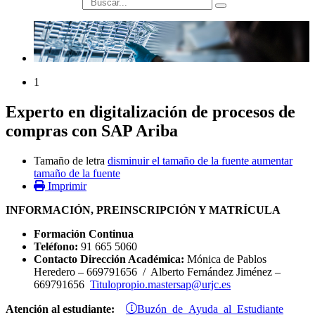
búsqueda
1
Experto en digitalización de procesos de
compras con SAP Ariba
Tamaño de letra
disminuir el tamaño de la fuente
aumentar
tamaño de la fuente
Imprimir
INFORMACIÓN, PREINSCRIPCIÓN Y MATRÍCULA
Formación Continua
Teléfono:
91 665 5060
Contacto Dirección Académica:
Mónica de Pablos
Heredero – 669791656 / Alberto Fernández Jiménez –
669791656
Titulopropio.mastersap@urjc.es
Buzón de Ayuda al Estudiante
Atención al estudiante: