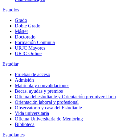
Estudios
Grado
Doble Grado
Máster
Doctorado
Formación Continua
URJC Mayores
URJC Online
Estudiar
Pruebas de acceso
Admisión
Matrícula y convalidaciones
Becas, ayudas y premios
Oficina del estudiante y Orientación preuniversitaria
Orientación laboral y profesional
Observatorio y casa del Estudiante
Vida universitaria
Oficina Universitaria de Mentoring
Biblioteca
Estudiantes