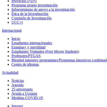
Proyectos I+D+i
Programa propio investigación
Infraestruturas de apoyo a la investigación
Ética de la Investigación
Comisión de Investigación
UCC+i
Internacional
Inicio
Estudiantes internacionales
Erasmus+ y movilidad
Estudiantes Visitantes (Free Mover Students)
Profesores/PTGAS
Blended intensive programmes/Programas intensivos combinad
Centro de idiomas
Actualidad
Noticias
Agenda
25 aniversario
Ayuda a Ucrania
Medidas COVID-19
Intranet