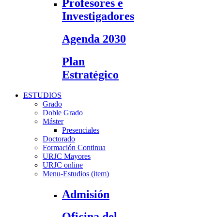
Profesores e
Investigadores
Agenda 2030
Plan
Estratégico
ESTUDIOS
Grado
Doble Grado
Máster
Presenciales
Doctorado
Formación Continua
URJC Mayores
URJC online
Menu-Estudios (item)
Admisión
Oficina del