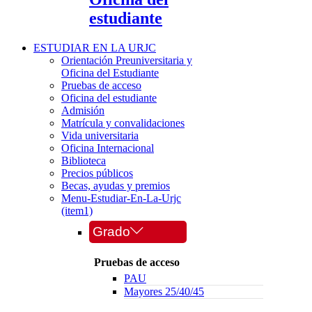
estudiante
ESTUDIAR EN LA URJC
Orientación Preuniversitaria y
Oficina del Estudiante
Pruebas de acceso
Oficina del estudiante
Admisión
Matrícula y convalidaciones
Vida universitaria
Oficina Internacional
Biblioteca
Precios públicos
Becas, ayudas y premios
Menu-Estudiar-En-La-Urjc
(item1)
Grado
Pruebas de acceso
PAU
Mayores 25/40/45