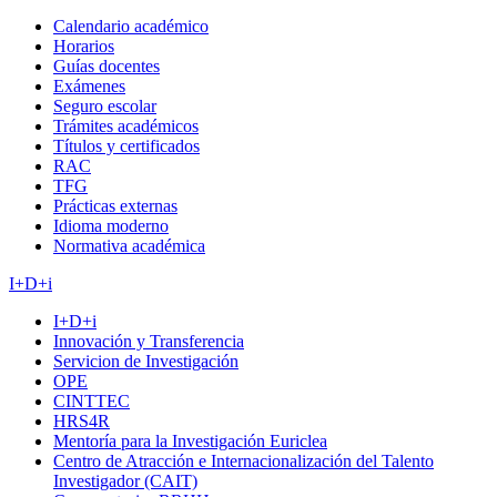
Calendario académico
Horarios
Guías docentes
Exámenes
Seguro escolar
Trámites académicos
Títulos y certificados
RAC
TFG
Prácticas externas
Idioma moderno
Normativa académica
I+D+i
I+D+i
Innovación y Transferencia
Servicion de Investigación
OPE
CINTTEC
HRS4R
Mentoría para la Investigación Euriclea
Centro de Atracción e Internacionalización del Talento
Investigador (CAIT)