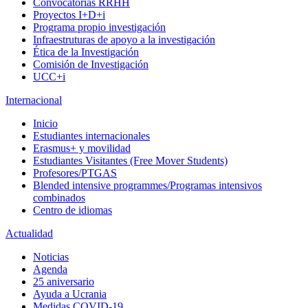
Convocatorias RRHH
Proyectos I+D+i
Programa propio investigación
Infraestruturas de apoyo a la investigación
Ética de la Investigación
Comisión de Investigación
UCC+i
Internacional
Inicio
Estudiantes internacionales
Erasmus+ y movilidad
Estudiantes Visitantes (Free Mover Students)
Profesores/PTGAS
Blended intensive programmes/Programas intensivos
combinados
Centro de idiomas
Actualidad
Noticias
Agenda
25 aniversario
Ayuda a Ucrania
Medidas COVID-19