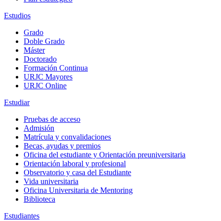
Estudios
Grado
Doble Grado
Máster
Doctorado
Formación Continua
URJC Mayores
URJC Online
Estudiar
Pruebas de acceso
Admisión
Matrícula y convalidaciones
Becas, ayudas y premios
Oficina del estudiante y Orientación preuniversitaria
Orientación laboral y profesional
Observatorio y casa del Estudiante
Vida universitaria
Oficina Universitaria de Mentoring
Biblioteca
Estudiantes