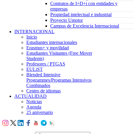
Contratos de I+D+i con entidades y
empresas
Propiedad intelectual e industrial
Proyecto Umotor
Campus de Excelencia Internacional
INTERNACIONAL
Inicio
Estudiantes internacionales
Erasmus+ y movilidad
Estudiantes Visitantes (Free Mover
Students)
Profesores / PTGAS
EULiST
Blended Intensive
Programmes/Programas Intensivos
Combinados
Centro de idiomas
ACTUALIDAD
Noticias
Agenda
25 aniversario