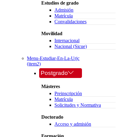
Estudios de grado
Admisión
Matrícula
Convalidaciones
Movilidad
Internacional
Nacional (Sicue)
Menu-Estudiar-En-La-Urjc
(item2)
Postgrado
Másteres
Preinscripción
Matrícula
Solicitudes y Normativa
Doctorado
Acceso y admisión
Formación