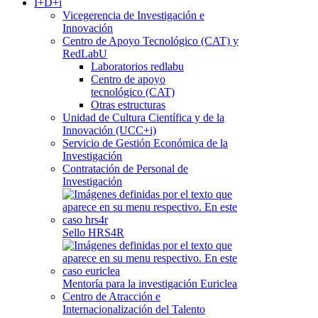
I+D+i
Vicegerencia de Investigación e
Innovación
Centro de Apoyo Tecnológico (CAT) y
RedLabU
Laboratorios redlabu
Centro de apoyo
tecnológico (CAT)
Otras estructuras
Unidad de Cultura Científica y de la
Innovación (UCC+i)
Servicio de Gestión Económica de la
Investigación
Contratación de Personal de
Investigación
Sello HRS4R
Mentoría para la investigación Euriclea
Centro de Atracción e
Internacionalización del Talento