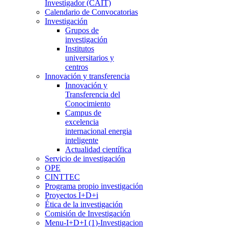
Investigador (CAIT)
Calendario de Convocatorias
Investigación
Grupos de
investigación
Institutos
universitarios y
centros
Innovación y transferencia
Innovación y
Transferencia del
Conocimiento
Campus de
excelencia
internacional energia
inteligente
Actualidad científica
Servicio de investigación
OPE
CINTTEC
Programa propio investigación
Proyectos I+D+i
Ética de la investigación
Comisión de Investigación
Menu-I+D+I (1)-Investigacion