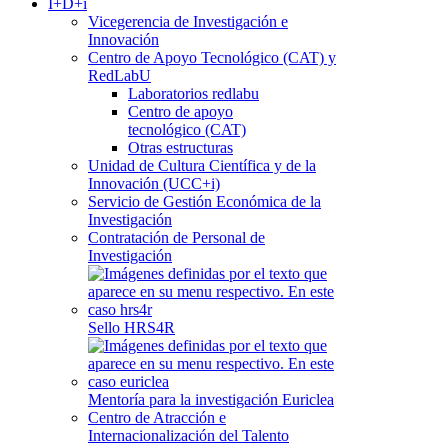
I+D+i
Vicegerencia de Investigación e
Innovación
Centro de Apoyo Tecnológico (CAT) y
RedLabU
Laboratorios redlabu
Centro de apoyo
tecnológico (CAT)
Otras estructuras
Unidad de Cultura Científica y de la
Innovación (UCC+i)
Servicio de Gestión Económica de la
Investigación
Contratación de Personal de
Investigación
Sello HRS4R
Mentoría para la investigación Euriclea
Centro de Atracción e
Internacionalización del Talento