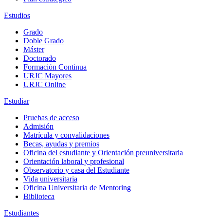
Estudios
Grado
Doble Grado
Máster
Doctorado
Formación Continua
URJC Mayores
URJC Online
Estudiar
Pruebas de acceso
Admisión
Matrícula y convalidaciones
Becas, ayudas y premios
Oficina del estudiante y Orientación preuniversitaria
Orientación laboral y profesional
Observatorio y casa del Estudiante
Vida universitaria
Oficina Universitaria de Mentoring
Biblioteca
Estudiantes