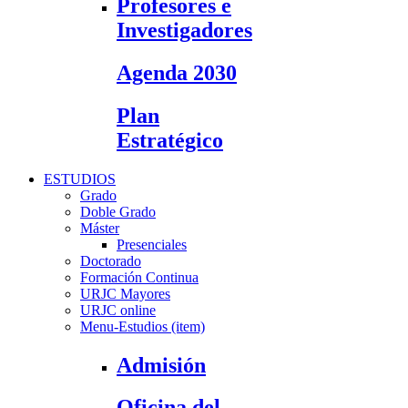
Profesores e
Investigadores
Agenda 2030
Plan
Estratégico
ESTUDIOS
Grado
Doble Grado
Máster
Presenciales
Doctorado
Formación Continua
URJC Mayores
URJC online
Menu-Estudios (item)
Admisión
Oficina del