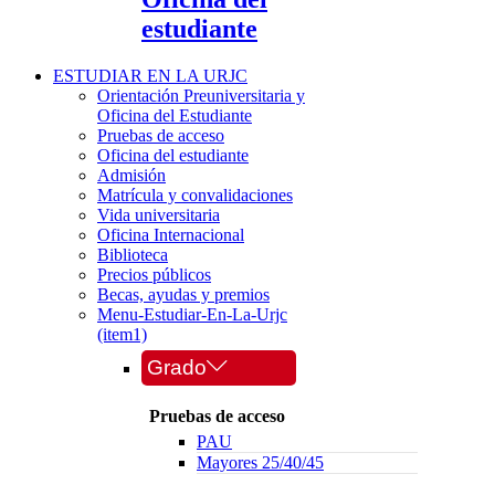
estudiante
ESTUDIAR EN LA URJC
Orientación Preuniversitaria y
Oficina del Estudiante
Pruebas de acceso
Oficina del estudiante
Admisión
Matrícula y convalidaciones
Vida universitaria
Oficina Internacional
Biblioteca
Precios públicos
Becas, ayudas y premios
Menu-Estudiar-En-La-Urjc
(item1)
Grado
Pruebas de acceso
PAU
Mayores 25/40/45