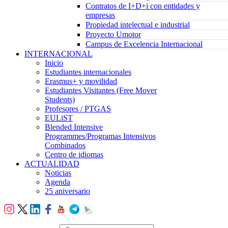
Contratos de I+D+i con entidades y
empresas
Propiedad intelectual e industrial
Proyecto Umotor
Campus de Excelencia Internacional
INTERNACIONAL
Inicio
Estudiantes internacionales
Erasmus+ y movilidad
Estudiantes Visitantes (Free Mover
Students)
Profesores / PTGAS
EULiST
Blended Intensive
Programmes/Programas Intensivos
Combinados
Centro de idiomas
ACTUALIDAD
Noticias
Agenda
25 aniversario