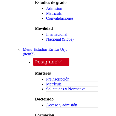
Estudios de grado
Admisión
Matrícula
Convalidaciones
Movilidad
Internacional
Nacional (Sicue)
Menu-Estudiar-En-La-Urjc
(item2)
Postgrado
Másteres
Preinscripción
Matrícula
Solicitudes y Normativa
Doctorado
Acceso y admisión
Formación