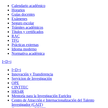
Calendario académico
Horarios
Guías docentes
Exámenes
Seguro escolar
Trámites académicos
Títulos y certificados
RAC
TFG
Prácticas externas
Idioma moderno
Normativa académica
I+D+i
I+D+i
Innovación y Transferencia
Servicion de Investigación
OPE
CINTTEC
HRS4R
Mentoría para la Investigación Euriclea
Centro de Atracción e Internacionalización del Talento
Investigador (CAIT)