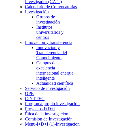
Investigador (CAIT)
Calendario de Convocatorias
Investigación
Grupos de
investigación
Institutos
universitarios y
centros
Innovación y transferencia
Innovación y
Transferencia del
Conocimiento
Campus de
excelencia
internacional energia
inteligente
Actualidad científica
Servicio de investigación
OPE
CINTTEC
Programa propio investigación
Proyectos I+D+i
Ética de la investigación
Comisión de Investigación
Menu-I+D+I (1)-Investigacion