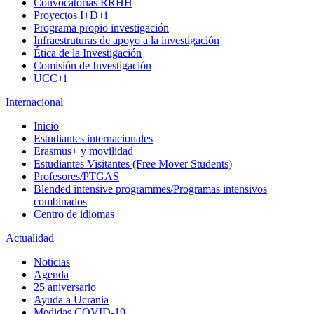
Convocatorias RRHH
Proyectos I+D+i
Programa propio investigación
Infraestruturas de apoyo a la investigación
Ética de la Investigación
Comisión de Investigación
UCC+i
Internacional
Inicio
Estudiantes internacionales
Erasmus+ y movilidad
Estudiantes Visitantes (Free Mover Students)
Profesores/PTGAS
Blended intensive programmes/Programas intensivos
combinados
Centro de idiomas
Actualidad
Noticias
Agenda
25 aniversario
Ayuda a Ucrania
Medidas COVID-19