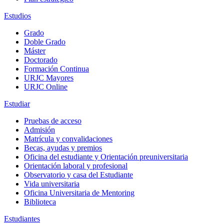
Estudios
Grado
Doble Grado
Máster
Doctorado
Formación Continua
URJC Mayores
URJC Online
Estudiar
Pruebas de acceso
Admisión
Matrícula y convalidaciones
Becas, ayudas y premios
Oficina del estudiante y Orientación preuniversitaria
Orientación laboral y profesional
Observatorio y casa del Estudiante
Vida universitaria
Oficina Universitaria de Mentoring
Biblioteca
Estudiantes