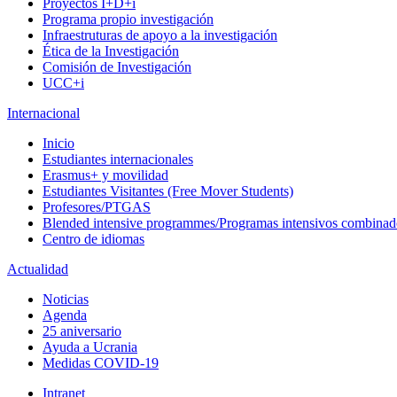
Proyectos I+D+i
Programa propio investigación
Infraestruturas de apoyo a la investigación
Ética de la Investigación
Comisión de Investigación
UCC+i
Internacional
Inicio
Estudiantes internacionales
Erasmus+ y movilidad
Estudiantes Visitantes (Free Mover Students)
Profesores/PTGAS
Blended intensive programmes/Programas intensivos combinad
Centro de idiomas
Actualidad
Noticias
Agenda
25 aniversario
Ayuda a Ucrania
Medidas COVID-19
Intranet