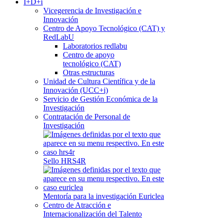
I+D+i
Vicegerencia de Investigación e
Innovación
Centro de Apoyo Tecnológico (CAT) y
RedLabU
Laboratorios redlabu
Centro de apoyo
tecnológico (CAT)
Otras estructuras
Unidad de Cultura Científica y de la
Innovación (UCC+i)
Servicio de Gestión Económica de la
Investigación
Contratación de Personal de
Investigación
Sello HRS4R
Mentoría para la investigación Euriclea
Centro de Atracción e
Internacionalización del Talento