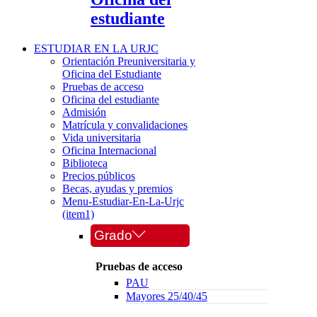
estudiante
ESTUDIAR EN LA URJC
Orientación Preuniversitaria y
Oficina del Estudiante
Pruebas de acceso
Oficina del estudiante
Admisión
Matrícula y convalidaciones
Vida universitaria
Oficina Internacional
Biblioteca
Precios públicos
Becas, ayudas y premios
Menu-Estudiar-En-La-Urjc
(item1)
Grado
Pruebas de acceso
PAU
Mayores 25/40/45