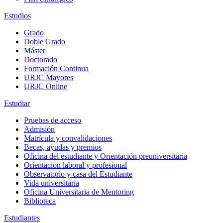
Estudios
Grado
Doble Grado
Máster
Doctorado
Formación Continua
URJC Mayores
URJC Online
Estudiar
Pruebas de acceso
Admisión
Matrícula y convalidaciones
Becas, ayudas y premios
Oficina del estudiante y Orientación preuniversitaria
Orientación laboral y profesional
Observatorio y casa del Estudiante
Vida universitaria
Oficina Universitaria de Mentoring
Biblioteca
Estudiantes