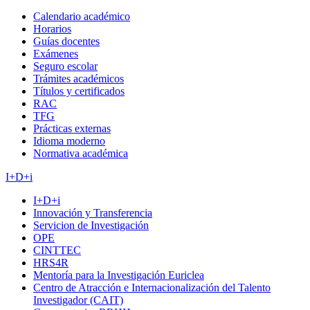
Calendario académico
Horarios
Guías docentes
Exámenes
Seguro escolar
Trámites académicos
Títulos y certificados
RAC
TFG
Prácticas externas
Idioma moderno
Normativa académica
I+D+i
I+D+i
Innovación y Transferencia
Servicion de Investigación
OPE
CINTTEC
HRS4R
Mentoría para la Investigación Euriclea
Centro de Atracción e Internacionalización del Talento
Investigador (CAIT)