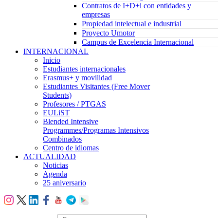
Contratos de I+D+i con entidades y
empresas
Propiedad intelectual e industrial
Proyecto Umotor
Campus de Excelencia Internacional
INTERNACIONAL
Inicio
Estudiantes internacionales
Erasmus+ y movilidad
Estudiantes Visitantes (Free Mover
Students)
Profesores / PTGAS
EULiST
Blended Intensive
Programmes/Programas Intensivos
Combinados
Centro de idiomas
ACTUALIDAD
Noticias
Agenda
25 aniversario