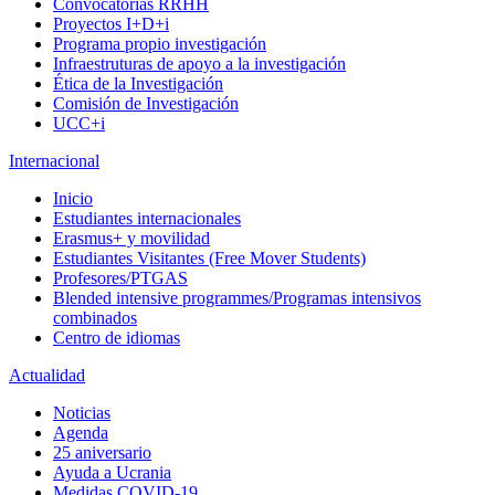
Convocatorias RRHH
Proyectos I+D+i
Programa propio investigación
Infraestruturas de apoyo a la investigación
Ética de la Investigación
Comisión de Investigación
UCC+i
Internacional
Inicio
Estudiantes internacionales
Erasmus+ y movilidad
Estudiantes Visitantes (Free Mover Students)
Profesores/PTGAS
Blended intensive programmes/Programas intensivos
combinados
Centro de idiomas
Actualidad
Noticias
Agenda
25 aniversario
Ayuda a Ucrania
Medidas COVID-19