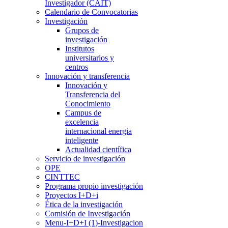
Investigador (CAIT)
Calendario de Convocatorias
Investigación
Grupos de
investigación
Institutos
universitarios y
centros
Innovación y transferencia
Innovación y
Transferencia del
Conocimiento
Campus de
excelencia
internacional energia
inteligente
Actualidad científica
Servicio de investigación
OPE
CINTTEC
Programa propio investigación
Proyectos I+D+i
Ética de la investigación
Comisión de Investigación
Menu-I+D+I (1)-Investigacion