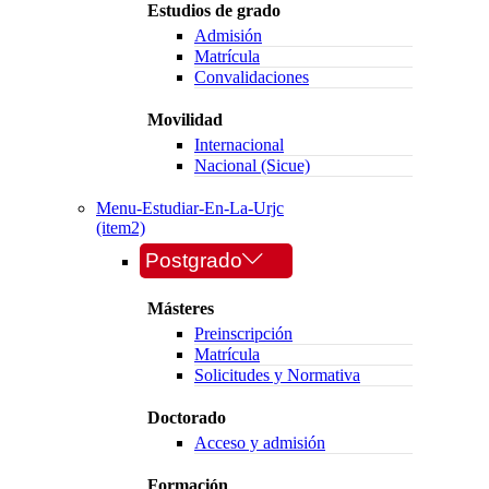
Estudios de grado
Admisión
Matrícula
Convalidaciones
Movilidad
Internacional
Nacional (Sicue)
Menu-Estudiar-En-La-Urjc
(item2)
Postgrado
Másteres
Preinscripción
Matrícula
Solicitudes y Normativa
Doctorado
Acceso y admisión
Formación