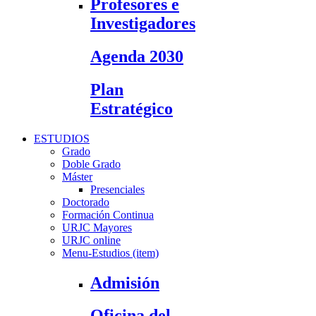
Profesores e
Investigadores
Agenda 2030
Plan
Estratégico
ESTUDIOS
Grado
Doble Grado
Máster
Presenciales
Doctorado
Formación Continua
URJC Mayores
URJC online
Menu-Estudios (item)
Admisión
Oficina del