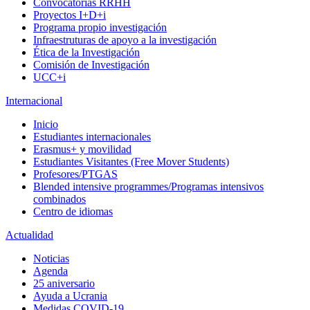
Convocatorias RRHH
Proyectos I+D+i
Programa propio investigación
Infraestruturas de apoyo a la investigación
Ética de la Investigación
Comisión de Investigación
UCC+i
Internacional
Inicio
Estudiantes internacionales
Erasmus+ y movilidad
Estudiantes Visitantes (Free Mover Students)
Profesores/PTGAS
Blended intensive programmes/Programas intensivos
combinados
Centro de idiomas
Actualidad
Noticias
Agenda
25 aniversario
Ayuda a Ucrania
Medidas COVID-19