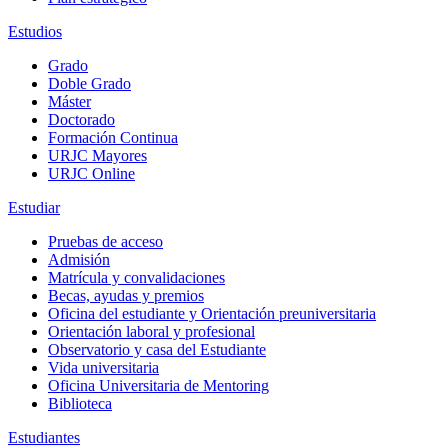
Estudios
Grado
Doble Grado
Máster
Doctorado
Formación Continua
URJC Mayores
URJC Online
Estudiar
Pruebas de acceso
Admisión
Matrícula y convalidaciones
Becas, ayudas y premios
Oficina del estudiante y Orientación preuniversitaria
Orientación laboral y profesional
Observatorio y casa del Estudiante
Vida universitaria
Oficina Universitaria de Mentoring
Biblioteca
Estudiantes