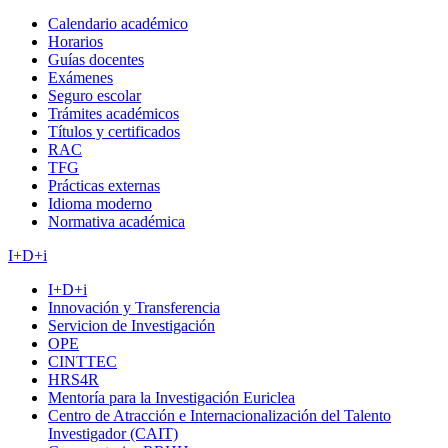
Calendario académico
Horarios
Guías docentes
Exámenes
Seguro escolar
Trámites académicos
Títulos y certificados
RAC
TFG
Prácticas externas
Idioma moderno
Normativa académica
I+D+i
I+D+i
Innovación y Transferencia
Servicion de Investigación
OPE
CINTTEC
HRS4R
Mentoría para la Investigación Euriclea
Centro de Atracción e Internacionalización del Talento
Investigador (CAIT)