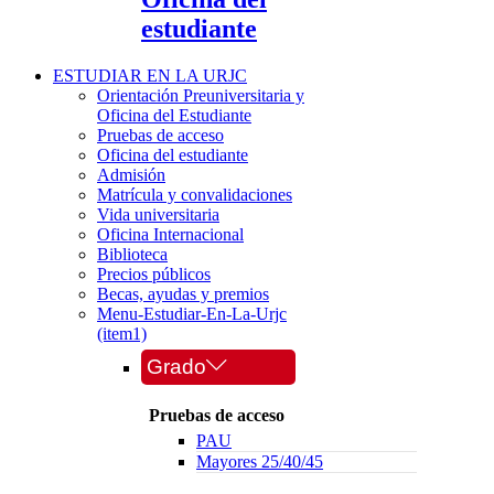
estudiante
ESTUDIAR EN LA URJC
Orientación Preuniversitaria y
Oficina del Estudiante
Pruebas de acceso
Oficina del estudiante
Admisión
Matrícula y convalidaciones
Vida universitaria
Oficina Internacional
Biblioteca
Precios públicos
Becas, ayudas y premios
Menu-Estudiar-En-La-Urjc
(item1)
Grado
Pruebas de acceso
PAU
Mayores 25/40/45