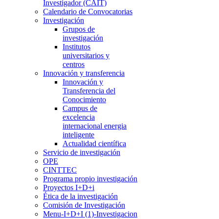
Investigador (CAIT)
Calendario de Convocatorias
Investigación
Grupos de
investigación
Institutos
universitarios y
centros
Innovación y transferencia
Innovación y
Transferencia del
Conocimiento
Campus de
excelencia
internacional energia
inteligente
Actualidad científica
Servicio de investigación
OPE
CINTTEC
Programa propio investigación
Proyectos I+D+i
Ética de la investigación
Comisión de Investigación
Menu-I+D+I (1)-Investigacion