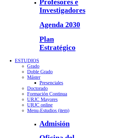
Profesores e
Investigadores
Agenda 2030
Plan
Estratégico
ESTUDIOS
Grado
Doble Grado
Máster
Presenciales
Doctorado
Formación Continua
URJC Mayores
URJC online
Menu-Estudios (item)
Admisión
Oficina del