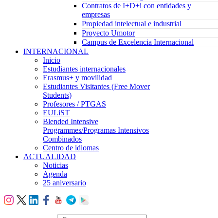
Contratos de I+D+i con entidades y
empresas
Propiedad intelectual e industrial
Proyecto Umotor
Campus de Excelencia Internacional
INTERNACIONAL
Inicio
Estudiantes internacionales
Erasmus+ y movilidad
Estudiantes Visitantes (Free Mover
Students)
Profesores / PTGAS
EULiST
Blended Intensive
Programmes/Programas Intensivos
Combinados
Centro de idiomas
ACTUALIDAD
Noticias
Agenda
25 aniversario