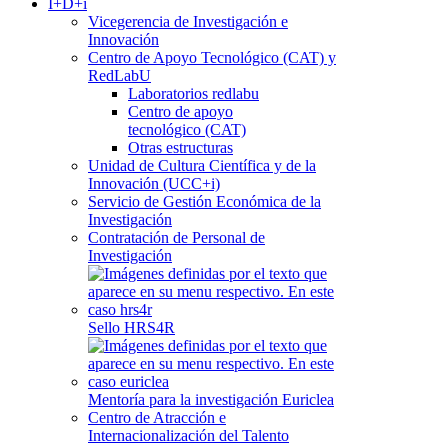
I+D+i
Vicegerencia de Investigación e
Innovación
Centro de Apoyo Tecnológico (CAT) y
RedLabU
Laboratorios redlabu
Centro de apoyo
tecnológico (CAT)
Otras estructuras
Unidad de Cultura Científica y de la
Innovación (UCC+i)
Servicio de Gestión Económica de la
Investigación
Contratación de Personal de
Investigación
Sello HRS4R
Mentoría para la investigación Euriclea
Centro de Atracción e
Internacionalización del Talento