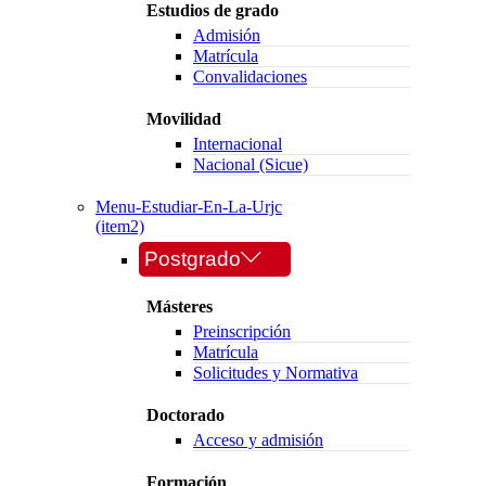
Estudios de grado
Admisión
Matrícula
Convalidaciones
Movilidad
Internacional
Nacional (Sicue)
Menu-Estudiar-En-La-Urjc
(item2)
Postgrado
Másteres
Preinscripción
Matrícula
Solicitudes y Normativa
Doctorado
Acceso y admisión
Formación