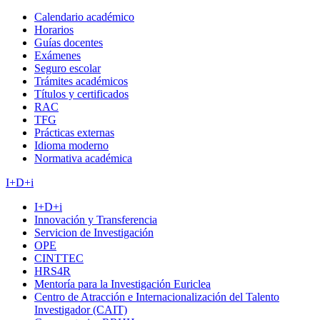
Calendario académico
Horarios
Guías docentes
Exámenes
Seguro escolar
Trámites académicos
Títulos y certificados
RAC
TFG
Prácticas externas
Idioma moderno
Normativa académica
I+D+i
I+D+i
Innovación y Transferencia
Servicion de Investigación
OPE
CINTTEC
HRS4R
Mentoría para la Investigación Euriclea
Centro de Atracción e Internacionalización del Talento
Investigador (CAIT)