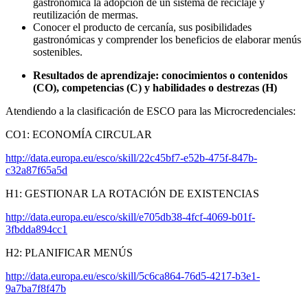
gastronómica la adopción de un sistema de reciclaje y
reutilización de mermas.
Conocer el producto de cercanía, sus posibilidades
gastronómicas y comprender los beneficios de elaborar menús
sostenibles.
Resultados de aprendizaje: conocimientos o contenidos
(CO), competencias (C) y habilidades o destrezas (H)
Atendiendo a la clasificación de ESCO para las Microcredenciales:
CO1: ECONOMÍA CIRCULAR
http://data.europa.eu/esco/skill/22c45bf7-e52b-475f-847b-
c32a87f65a5d
H1: GESTIONAR LA ROTACIÓN DE EXISTENCIAS
http://data.europa.eu/esco/skill/e705db38-4fcf-4069-b01f-
3fbdda894cc1
H2: PLANIFICAR MENÚS
http://data.europa.eu/esco/skill/5c6ca864-76d5-4217-b3e1-
9a7ba7f8f47b