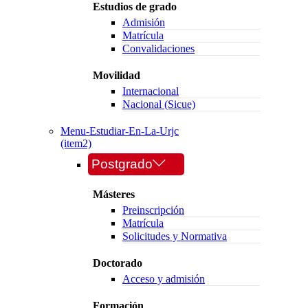
Estudios de grado
Admisión
Matrícula
Convalidaciones
Movilidad
Internacional
Nacional (Sicue)
Menu-Estudiar-En-La-Urjc
(item2)
Postgrado
Másteres
Preinscripción
Matrícula
Solicitudes y Normativa
Doctorado
Acceso y admisión
Formación