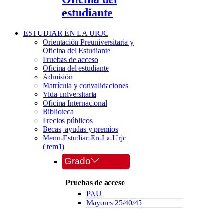
estudiante
ESTUDIAR EN LA URJC
Orientación Preuniversitaria y
Oficina del Estudiante
Pruebas de acceso
Oficina del estudiante
Admisión
Matrícula y convalidaciones
Vida universitaria
Oficina Internacional
Biblioteca
Precios públicos
Becas, ayudas y premios
Menu-Estudiar-En-La-Urjc
(item1)
Grado
Pruebas de acceso
PAU
Mayores 25/40/45