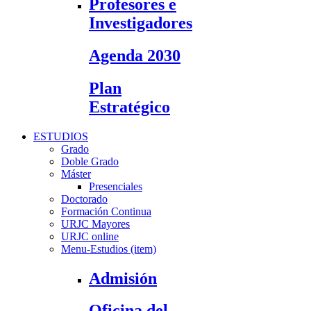
Profesores e
Investigadores
Agenda 2030
Plan
Estratégico
ESTUDIOS
Grado
Doble Grado
Máster
Presenciales
Doctorado
Formación Continua
URJC Mayores
URJC online
Menu-Estudios (item)
Admisión
Oficina del