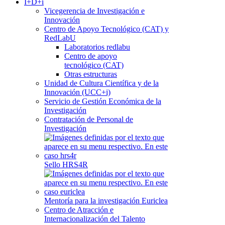
I+D+i
Vicegerencia de Investigación e
Innovación
Centro de Apoyo Tecnológico (CAT) y
RedLabU
Laboratorios redlabu
Centro de apoyo
tecnológico (CAT)
Otras estructuras
Unidad de Cultura Científica y de la
Innovación (UCC+i)
Servicio de Gestión Económica de la
Investigación
Contratación de Personal de
Investigación
Sello HRS4R
Mentoría para la investigación Euriclea
Centro de Atracción e
Internacionalización del Talento