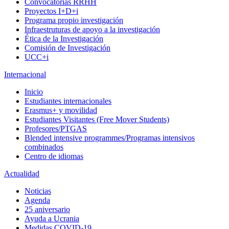
Convocatorias RRHH
Proyectos I+D+i
Programa propio investigación
Infraestruturas de apoyo a la investigación
Ética de la Investigación
Comisión de Investigación
UCC+i
Internacional
Inicio
Estudiantes internacionales
Erasmus+ y movilidad
Estudiantes Visitantes (Free Mover Students)
Profesores/PTGAS
Blended intensive programmes/Programas intensivos
combinados
Centro de idiomas
Actualidad
Noticias
Agenda
25 aniversario
Ayuda a Ucrania
Medidas COVID-19