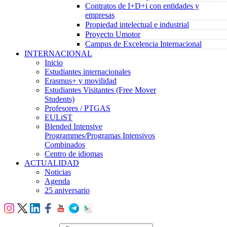
Contratos de I+D+i con entidades y
empresas
Propiedad intelectual e industrial
Proyecto Umotor
Campus de Excelencia Internacional
INTERNACIONAL
Inicio
Estudiantes internacionales
Erasmus+ y movilidad
Estudiantes Visitantes (Free Mover
Students)
Profesores / PTGAS
EULiST
Blended Intensive
Programmes/Programas Intensivos
Combinados
Centro de idiomas
ACTUALIDAD
Noticias
Agenda
25 aniversario