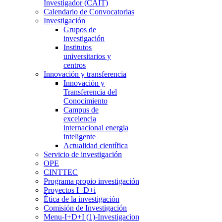
Investigador (CAIT)
Calendario de Convocatorias
Investigación
Grupos de
investigación
Institutos
universitarios y
centros
Innovación y transferencia
Innovación y
Transferencia del
Conocimiento
Campus de
excelencia
internacional energia
inteligente
Actualidad científica
Servicio de investigación
OPE
CINTTEC
Programa propio investigación
Proyectos I+D+i
Ética de la investigación
Comisión de Investigación
Menu-I+D+I (1)-Investigacion