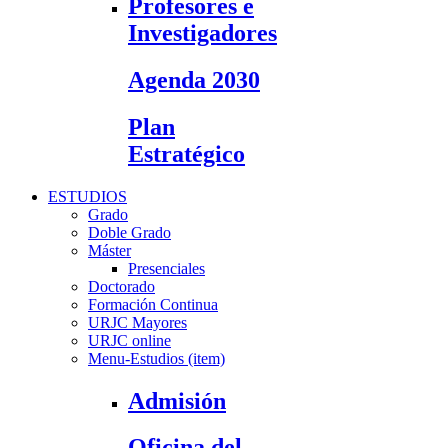
Profesores e
Investigadores
Agenda 2030
Plan
Estratégico
ESTUDIOS
Grado
Doble Grado
Máster
Presenciales
Doctorado
Formación Continua
URJC Mayores
URJC online
Menu-Estudios (item)
Admisión
Oficina del