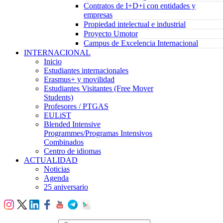
Contratos de I+D+i con entidades y
empresas
Propiedad intelectual e industrial
Proyecto Umotor
Campus de Excelencia Internacional
INTERNACIONAL
Inicio
Estudiantes internacionales
Erasmus+ y movilidad
Estudiantes Visitantes (Free Mover
Students)
Profesores / PTGAS
EULiST
Blended Intensive
Programmes/Programas Intensivos
Combinados
Centro de idiomas
ACTUALIDAD
Noticias
Agenda
25 aniversario