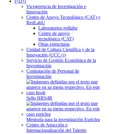
I+D+i
Vicegerencia de Investigación e
Innovación
Centro de Apoyo Tecnológico (CAT) y
RedLabU
Laboratorios redlabu
Centro de apoyo
tecnológico (CAT)
Otras estructuras
Unidad de Cultura Científica y de la
Innovación (UCC+i)
Servicio de Gestión Económica de la
Investigación
Contratación de Personal de
Investigación
Sello HRS4R
Mentoría para la investigación Euriclea
Centro de Atracción e
Internacionalización del Talento