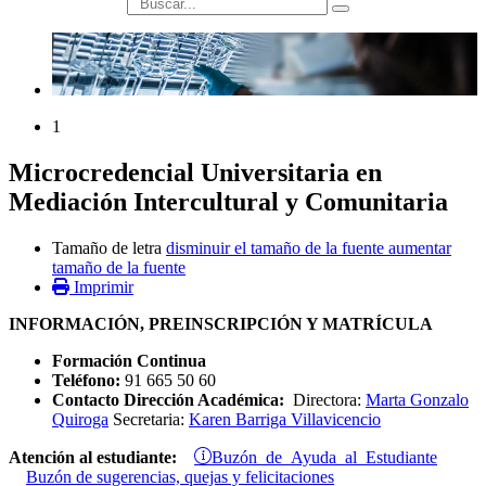
búsqueda
1
Microcredencial Universitaria en
Mediación Intercultural y Comunitaria
Tamaño de letra
disminuir el tamaño de la fuente
aumentar
tamaño de la fuente
Imprimir
INFORMACIÓN, PREINSCRIPCIÓN Y MATRÍCULA
Formación Continua
Teléfono:
91 665 50 60
Contacto Dirección Académica:
Directora:
Marta Gonzalo
Quiroga
Secretaria:
Karen Barriga Villavicencio
Buzón de Ayuda al Estudiante
Atención al estudiante:
Buzón de sugerencias, quejas y felicitaciones