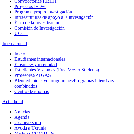
Convocatorias RRHH
Proyectos I+D+i
Programa propio investigación
Infraestruturas de apoyo a la investigación
Ética de la Investigación
Comisión de Investigación
UCC+i
Internacional
Inicio
Estudiantes internacionales
Erasmus+ y movilidad
Estudiantes Visitantes (Free Mover Students)
Profesores/PTGAS
Blended intensive programmes/Programas intensivos
combinados
Centro de idiomas
Actualidad
Noticias
Agenda
25 aniversario
Ayuda a Ucrania
Medidas COVID-19