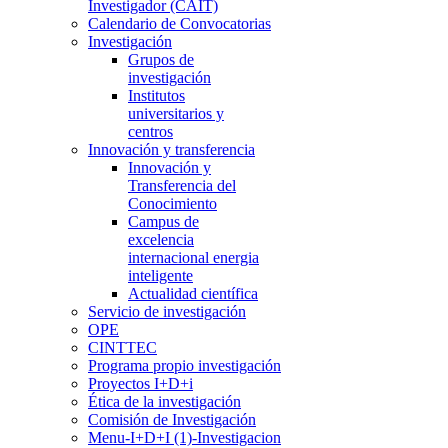
Investigador (CAIT)
Calendario de Convocatorias
Investigación
Grupos de
investigación
Institutos
universitarios y
centros
Innovación y transferencia
Innovación y
Transferencia del
Conocimiento
Campus de
excelencia
internacional energia
inteligente
Actualidad científica
Servicio de investigación
OPE
CINTTEC
Programa propio investigación
Proyectos I+D+i
Ética de la investigación
Comisión de Investigación
Menu-I+D+I (1)-Investigacion