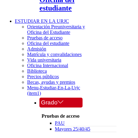
estudiante
ESTUDIAR EN LA URJC
Orientación Preuniversitaria y
Oficina del Estudiante
Pruebas de acceso
Oficina del estudiante
Admisión
Matrícula y convalidaciones
Vida universitaria
Oficina Internacional
Biblioteca
Precios públicos
Becas, ayudas y premios
Menu-Estudiar-En-La-Urjc
(item1)
Grado
Pruebas de acceso
PAU
Mayores 25/40/45