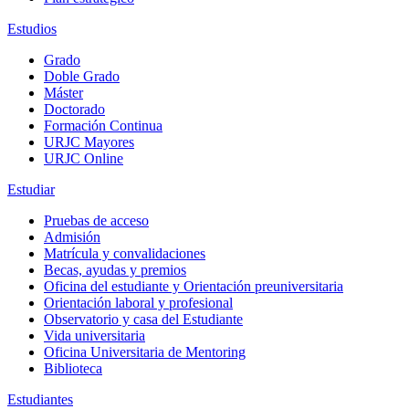
Estudios
Grado
Doble Grado
Máster
Doctorado
Formación Continua
URJC Mayores
URJC Online
Estudiar
Pruebas de acceso
Admisión
Matrícula y convalidaciones
Becas, ayudas y premios
Oficina del estudiante y Orientación preuniversitaria
Orientación laboral y profesional
Observatorio y casa del Estudiante
Vida universitaria
Oficina Universitaria de Mentoring
Biblioteca
Estudiantes