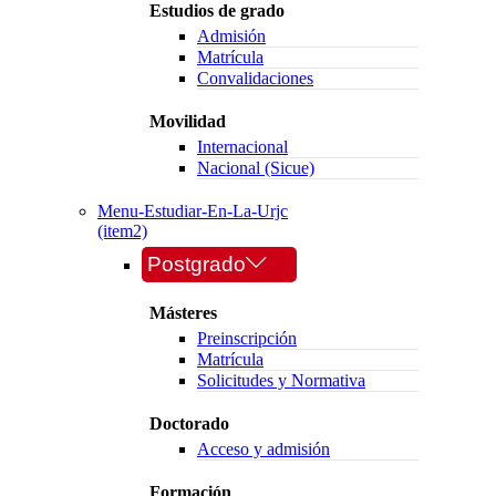
Estudios de grado
Admisión
Matrícula
Convalidaciones
Movilidad
Internacional
Nacional (Sicue)
Menu-Estudiar-En-La-Urjc
(item2)
Postgrado
Másteres
Preinscripción
Matrícula
Solicitudes y Normativa
Doctorado
Acceso y admisión
Formación