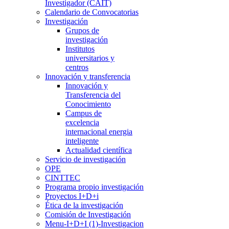
Investigador (CAIT)
Calendario de Convocatorias
Investigación
Grupos de
investigación
Institutos
universitarios y
centros
Innovación y transferencia
Innovación y
Transferencia del
Conocimiento
Campus de
excelencia
internacional energia
inteligente
Actualidad científica
Servicio de investigación
OPE
CINTTEC
Programa propio investigación
Proyectos I+D+i
Ética de la investigación
Comisión de Investigación
Menu-I+D+I (1)-Investigacion