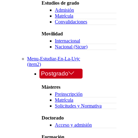
Estudios de grado
Admisión
Matrícula
Convalidaciones
Movilidad
Internacional
Nacional (Sicue)
Menu-Estudiar-En-La-Urjc
(item2)
Postgrado
Másteres
Preinscripción
Matrícula
Solicitudes y Normativa
Doctorado
Acceso y admisión
Formación