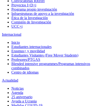
Convocatorias RRHH
Proyectos I+D+i
Programa propio investigación
Infraestruturas de apoyo a la investigación
Ética de la Investigación
Comisión de Investigación
UCC+i
Internacional
Inicio
Estudiantes internacionales
Erasmus+ y movilidad
Estudiantes Visitantes (Free Mover Students)
Profesores/PTGAS
Blended intensive programmes/Programas intensivos
combinados
Centro de idiomas
Actualidad
Noticias
Agenda
25 aniversario
Ayuda a Ucrania
Medidas COVID-19