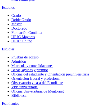
Estudios
Grado
Doble Grado
Máster
Doctorado
Formación Continua
URJC Mayores
URJC Online
Estudiar
Pruebas de acceso
Admisión
Matrícula y convalidaciones
Becas, ayudas y premios
Oficina del estudiante y Orientación preuniversitaria
Orientación laboral y profesional
Observatorio y casa del Estudiante
Vida universitaria
Oficina Universitaria de Mentoring
Biblioteca
Estudiantes