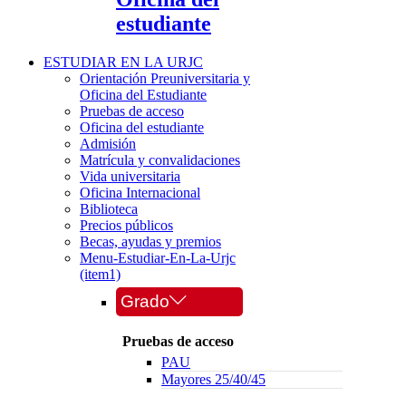
estudiante
ESTUDIAR EN LA URJC
Orientación Preuniversitaria y
Oficina del Estudiante
Pruebas de acceso
Oficina del estudiante
Admisión
Matrícula y convalidaciones
Vida universitaria
Oficina Internacional
Biblioteca
Precios públicos
Becas, ayudas y premios
Menu-Estudiar-En-La-Urjc
(item1)
Grado
Pruebas de acceso
PAU
Mayores 25/40/45