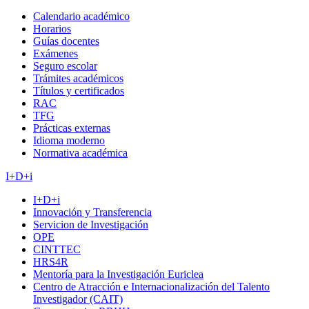
Calendario académico
Horarios
Guías docentes
Exámenes
Seguro escolar
Trámites académicos
Títulos y certificados
RAC
TFG
Prácticas externas
Idioma moderno
Normativa académica
I+D+i
I+D+i
Innovación y Transferencia
Servicion de Investigación
OPE
CINTTEC
HRS4R
Mentoría para la Investigación Euriclea
Centro de Atracción e Internacionalización del Talento
Investigador (CAIT)