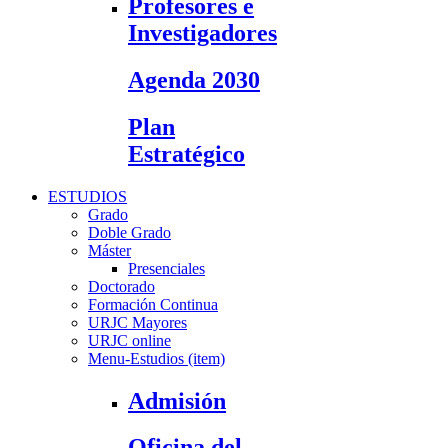
Profesores e
Investigadores
Agenda 2030
Plan
Estratégico
ESTUDIOS
Grado
Doble Grado
Máster
Presenciales
Doctorado
Formación Continua
URJC Mayores
URJC online
Menu-Estudios (item)
Admisión
Oficina del