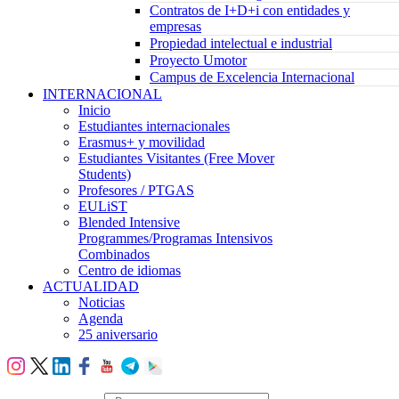
Contratos de I+D+i con entidades y
empresas
Propiedad intelectual e industrial
Proyecto Umotor
Campus de Excelencia Internacional
INTERNACIONAL
Inicio
Estudiantes internacionales
Erasmus+ y movilidad
Estudiantes Visitantes (Free Mover
Students)
Profesores / PTGAS
EULiST
Blended Intensive
Programmes/Programas Intensivos
Combinados
Centro de idiomas
ACTUALIDAD
Noticias
Agenda
25 aniversario