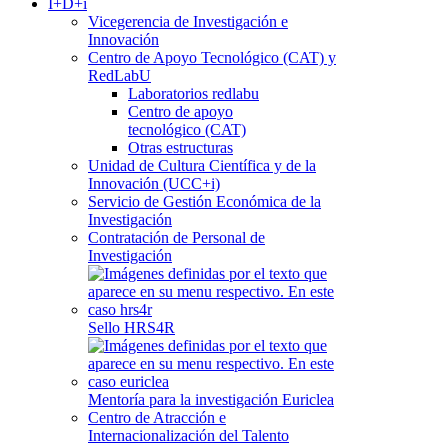
I+D+i
Vicegerencia de Investigación e
Innovación
Centro de Apoyo Tecnológico (CAT) y
RedLabU
Laboratorios redlabu
Centro de apoyo
tecnológico (CAT)
Otras estructuras
Unidad de Cultura Científica y de la
Innovación (UCC+i)
Servicio de Gestión Económica de la
Investigación
Contratación de Personal de
Investigación
Sello HRS4R
Mentoría para la investigación Euriclea
Centro de Atracción e
Internacionalización del Talento