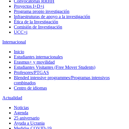
Convocatorias RRHH
Proyectos I+D+i
Programa propio investigación
Infraestruturas de apoyo a la investigación
Ética de la Investigación
Comisión de Investigación
UCC+i
Internacional
Inicio
Estudiantes internacionales
Erasmus+ y movilidad
Estudiantes Visitantes (Free Mover Students)
Profesores/PTGAS
Blended intensive programmes/Programas intensivos
combinados
Centro de idiomas
Actualidad
Noticias
Agenda
25 aniversario
Ayuda a Ucrania
Medidas COVID-19