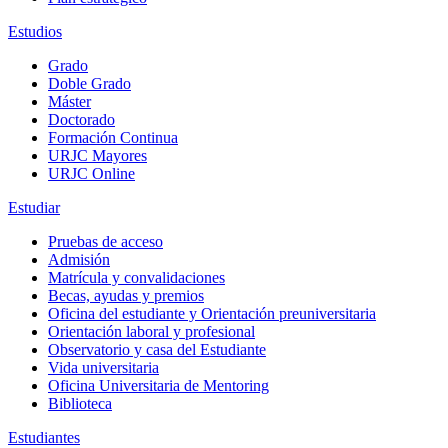
Estudios
Grado
Doble Grado
Máster
Doctorado
Formación Continua
URJC Mayores
URJC Online
Estudiar
Pruebas de acceso
Admisión
Matrícula y convalidaciones
Becas, ayudas y premios
Oficina del estudiante y Orientación preuniversitaria
Orientación laboral y profesional
Observatorio y casa del Estudiante
Vida universitaria
Oficina Universitaria de Mentoring
Biblioteca
Estudiantes