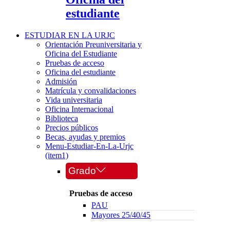
estudiante
ESTUDIAR EN LA URJC
Orientación Preuniversitaria y
Oficina del Estudiante
Pruebas de acceso
Oficina del estudiante
Admisión
Matrícula y convalidaciones
Vida universitaria
Oficina Internacional
Biblioteca
Precios públicos
Becas, ayudas y premios
Menu-Estudiar-En-La-Urjc
(item1)
Grado
Pruebas de acceso
PAU
Mayores 25/40/45