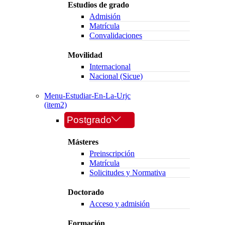
Estudios de grado
Admisión
Matrícula
Convalidaciones
Movilidad
Internacional
Nacional (Sicue)
Menu-Estudiar-En-La-Urjc
(item2)
Postgrado
Másteres
Preinscripción
Matrícula
Solicitudes y Normativa
Doctorado
Acceso y admisión
Formación