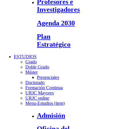
Profesores e
Investigadores
Agenda 2030
Plan
Estratégico
ESTUDIOS
Grado
Doble Grado
Máster
Presenciales
Doctorado
Formación Continua
URJC Mayores
URJC online
Menu-Estudios (item)
Admisión
Oficina del