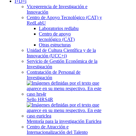
I+D+i
Vicegerencia de Investigación e
Innovación
Centro de Apoyo Tecnológico (CAT) y
RedLabU
Laboratorios redlabu
Centro de apoyo
tecnológico (CAT)
Otras estructuras
Unidad de Cultura Científica y de la
Innovación (UCC+i)
Servicio de Gestión Económica de la
Investigación
Contratación de Personal de
Investigación
Sello HRS4R
Mentoría para la investigación Euriclea
Centro de Atracción e
Internacionalización del Talento