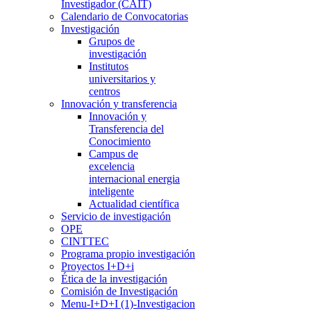
Investigador (CAIT)
Calendario de Convocatorias
Investigación
Grupos de
investigación
Institutos
universitarios y
centros
Innovación y transferencia
Innovación y
Transferencia del
Conocimiento
Campus de
excelencia
internacional energia
inteligente
Actualidad científica
Servicio de investigación
OPE
CINTTEC
Programa propio investigación
Proyectos I+D+i
Ética de la investigación
Comisión de Investigación
Menu-I+D+I (1)-Investigacion