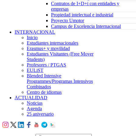
Contratos de I+D+i con entidades y
empresas
Propiedad intelectual e industrial
Proyecto Umotor
Campus de Excelencia Internacional
INTERNACIONAL
Inicio
Estudiantes internacionales
Erasmus+ y movilidad
Estudiantes Visitantes (Free Mover
Students)
Profesores / PTGAS
EULiST
Blended Intensive
Programmes/Programas Intensivos
Combinados
Centro de idiomas
ACTUALIDAD
Noticias
Agenda
25 aniversario