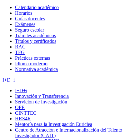
Calendario académico
Horarios
Guías docentes
Exámenes
Seguro escolar
Trámites académicos
Títulos y certificados
RAC
TFG
Prácticas externas
Idioma moderno
Normativa académica
I+D+i
I+D+i
Innovación y Transferencia
Servicion de Investigación
OPE
CINTTEC
HRS4R
Mentoría para la Investigación Euriclea
Centro de Atracción e Internacionalización del Talento
Investigador (CAIT)