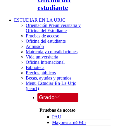
estudiante
ESTUDIAR EN LA URJC
Orientación Preuniversitaria y
Oficina del Estudiante
Pruebas de acceso
Oficina del estudiante
Admisión
Matrícula y convalidaciones
Vida universitaria
Oficina Internacional
Biblioteca
Precios públicos
Becas, ayudas y premios
Menu-Estudiar-En-La-Urjc
(item1)
Grado
Pruebas de acceso
PAU
Mayores 25/40/45