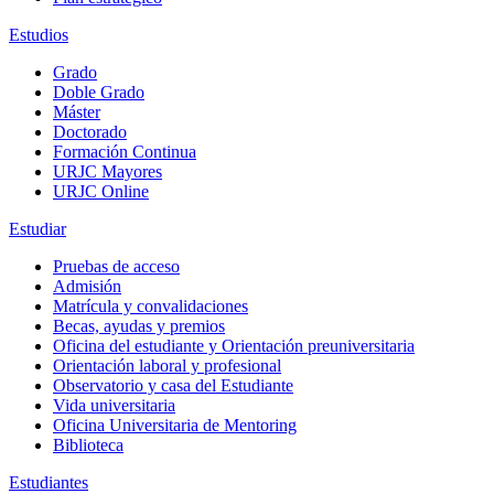
Estudios
Grado
Doble Grado
Máster
Doctorado
Formación Continua
URJC Mayores
URJC Online
Estudiar
Pruebas de acceso
Admisión
Matrícula y convalidaciones
Becas, ayudas y premios
Oficina del estudiante y Orientación preuniversitaria
Orientación laboral y profesional
Observatorio y casa del Estudiante
Vida universitaria
Oficina Universitaria de Mentoring
Biblioteca
Estudiantes