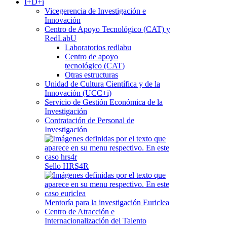
I+D+i
Vicegerencia de Investigación e
Innovación
Centro de Apoyo Tecnológico (CAT) y
RedLabU
Laboratorios redlabu
Centro de apoyo
tecnológico (CAT)
Otras estructuras
Unidad de Cultura Científica y de la
Innovación (UCC+i)
Servicio de Gestión Económica de la
Investigación
Contratación de Personal de
Investigación
Sello HRS4R
Mentoría para la investigación Euriclea
Centro de Atracción e
Internacionalización del Talento