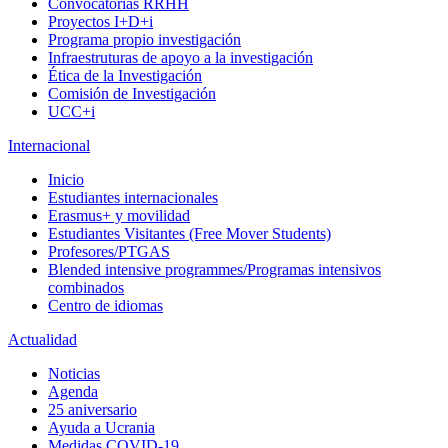
Convocatorias RRHH
Proyectos I+D+i
Programa propio investigación
Infraestruturas de apoyo a la investigación
Ética de la Investigación
Comisión de Investigación
UCC+i
Internacional
Inicio
Estudiantes internacionales
Erasmus+ y movilidad
Estudiantes Visitantes (Free Mover Students)
Profesores/PTGAS
Blended intensive programmes/Programas intensivos
combinados
Centro de idiomas
Actualidad
Noticias
Agenda
25 aniversario
Ayuda a Ucrania
Medidas COVID-19