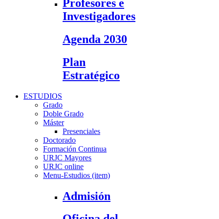
Profesores e
Investigadores
Agenda 2030
Plan
Estratégico
ESTUDIOS
Grado
Doble Grado
Máster
Presenciales
Doctorado
Formación Continua
URJC Mayores
URJC online
Menu-Estudios (item)
Admisión
Oficina del