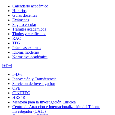
Calendario académico
Horarios
Guías docentes
Exámenes
Seguro escolar
Trámites académicos
Títulos y certificados
RAC
TFG
Prácticas externas
Idioma moderno
Normativa académica
I+D+i
I+D+i
Innovación y Transferencia
Servicion de Investigación
OPE
CINTTEC
HRS4R
Mentoría para la Investigación Euriclea
Centro de Atracción e Internacionalización del Talento
Investigador (CAIT)