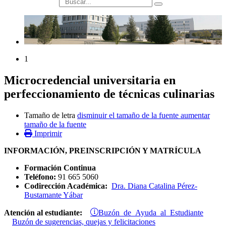
búsqueda
1
Microcredencial universitaria en
perfeccionamiento de técnicas culinarias
Tamaño de letra
disminuir el tamaño de la fuente
aumentar
tamaño de la fuente
Imprimir
INFORMACIÓN, PREINSCRIPCIÓN Y MATRÍCULA
Formación Continua
Teléfono:
91 665 5060
Codirección Académica:
Dra. Diana Catalina Pérez-
Bustamante Yábar
Buzón de Ayuda al Estudiante
Atención al estudiante:
Buzón de sugerencias, quejas y felicitaciones