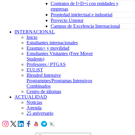
Contratos de I+D+i con entidades y
empresas
Propiedad intelectual e industrial
Proyecto Umotor
Campus de Excelencia Internacional
INTERNACIONAL
Inicio
Estudiantes internacionales
Erasmus+ y movilidad
Estudiantes Visitantes (Free Mover
Students)
Profesores / PTGAS
EULiST
Blended Intensive
Programmes/Programas Intensivos
Combinados
Centro de idiomas
ACTUALIDAD
Noticias
Agenda
25 aniversario