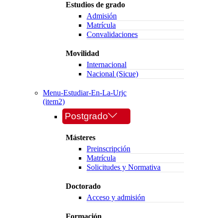
Estudios de grado
Admisión
Matrícula
Convalidaciones
Movilidad
Internacional
Nacional (Sicue)
Menu-Estudiar-En-La-Urjc
(item2)
Postgrado
Másteres
Preinscripción
Matrícula
Solicitudes y Normativa
Doctorado
Acceso y admisión
Formación