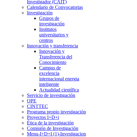
Investigador (CAIT)
Calendario de Convocatorias
Investigación
Grupos de
investigación
Institutos
universitarios y
centros
Innovación y transferencia
Innovación y
Transferencia del
Conocimiento
Campus de
excelencia
internacional energia
inteligente
Actualidad científica
Servicio de investigación
OPE
CINTTEC
Programa propio investigación
Proyectos I+D+i
Ética de la investigación
Comisión de Investigación
Menu-I+D+I (1)-Investigacion