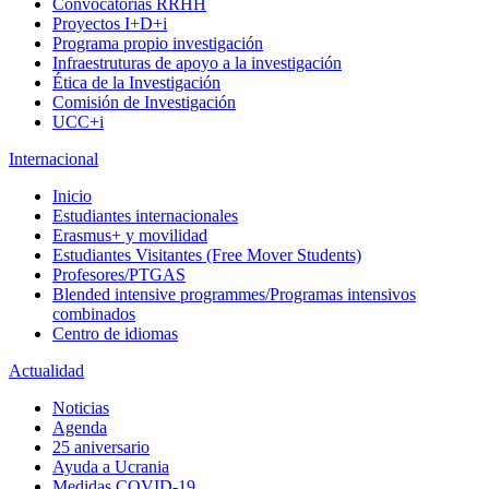
Convocatorias RRHH
Proyectos I+D+i
Programa propio investigación
Infraestruturas de apoyo a la investigación
Ética de la Investigación
Comisión de Investigación
UCC+i
Internacional
Inicio
Estudiantes internacionales
Erasmus+ y movilidad
Estudiantes Visitantes (Free Mover Students)
Profesores/PTGAS
Blended intensive programmes/Programas intensivos
combinados
Centro de idiomas
Actualidad
Noticias
Agenda
25 aniversario
Ayuda a Ucrania
Medidas COVID-19