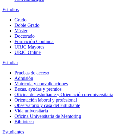
Estudios
Grado
Doble Grado
Máster
Doctorado
Formación Continua
URJC Mayores
URJC Online
Estudiar
Pruebas de acceso
Admisión
Matrícula y convalidaciones
Becas, ayudas y premios
Oficina del estudiante y Orientación preuniversitaria
Orientación laboral y profesional
Observatorio y casa del Estudiante
Vida universitaria
Oficina Universitaria de Mentoring
Biblioteca
Estudiantes