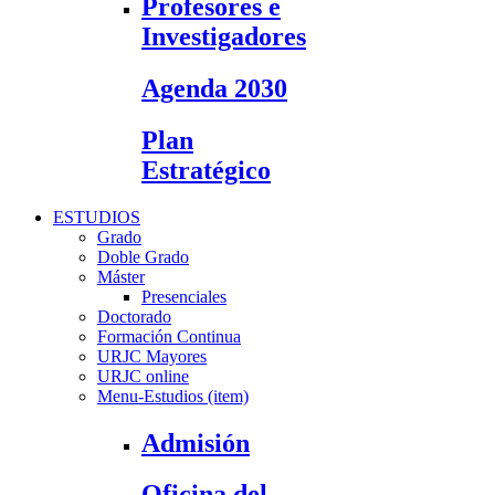
Profesores e
Investigadores
Agenda 2030
Plan
Estratégico
ESTUDIOS
Grado
Doble Grado
Máster
Presenciales
Doctorado
Formación Continua
URJC Mayores
URJC online
Menu-Estudios (item)
Admisión
Oficina del