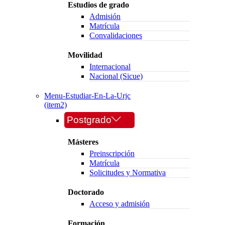
Estudios de grado
Admisión
Matrícula
Convalidaciones
Movilidad
Internacional
Nacional (Sicue)
Menu-Estudiar-En-La-Urjc
(item2)
Postgrado
Másteres
Preinscripción
Matrícula
Solicitudes y Normativa
Doctorado
Acceso y admisión
Formación