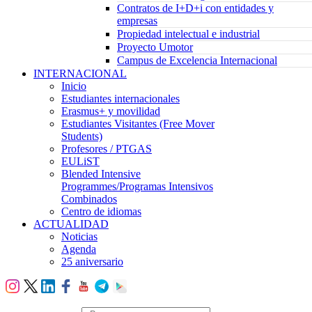
Contratos de I+D+i con entidades y
empresas
Propiedad intelectual e industrial
Proyecto Umotor
Campus de Excelencia Internacional
INTERNACIONAL
Inicio
Estudiantes internacionales
Erasmus+ y movilidad
Estudiantes Visitantes (Free Mover
Students)
Profesores / PTGAS
EULiST
Blended Intensive
Programmes/Programas Intensivos
Combinados
Centro de idiomas
ACTUALIDAD
Noticias
Agenda
25 aniversario