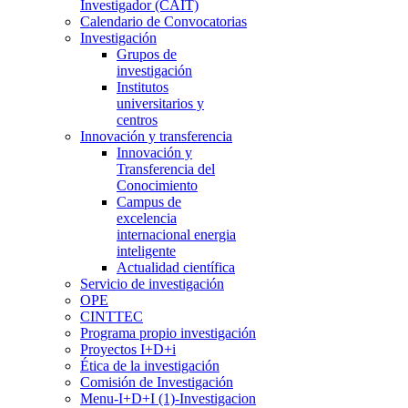
Investigador (CAIT)
Calendario de Convocatorias
Investigación
Grupos de
investigación
Institutos
universitarios y
centros
Innovación y transferencia
Innovación y
Transferencia del
Conocimiento
Campus de
excelencia
internacional energia
inteligente
Actualidad científica
Servicio de investigación
OPE
CINTTEC
Programa propio investigación
Proyectos I+D+i
Ética de la investigación
Comisión de Investigación
Menu-I+D+I (1)-Investigacion