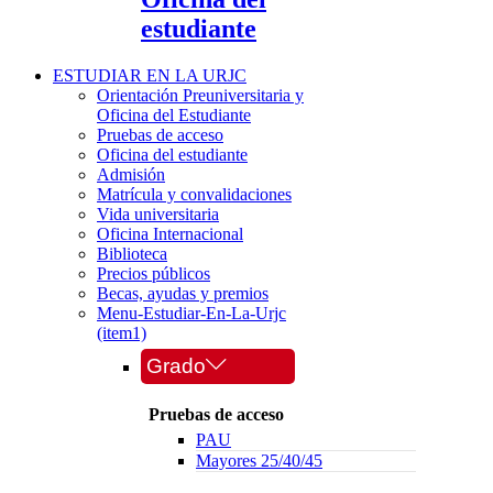
estudiante
ESTUDIAR EN LA URJC
Orientación Preuniversitaria y
Oficina del Estudiante
Pruebas de acceso
Oficina del estudiante
Admisión
Matrícula y convalidaciones
Vida universitaria
Oficina Internacional
Biblioteca
Precios públicos
Becas, ayudas y premios
Menu-Estudiar-En-La-Urjc
(item1)
Grado
Pruebas de acceso
PAU
Mayores 25/40/45