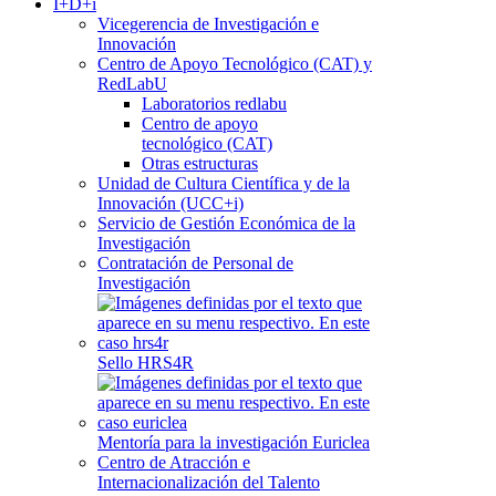
I+D+i
Vicegerencia de Investigación e
Innovación
Centro de Apoyo Tecnológico (CAT) y
RedLabU
Laboratorios redlabu
Centro de apoyo
tecnológico (CAT)
Otras estructuras
Unidad de Cultura Científica y de la
Innovación (UCC+i)
Servicio de Gestión Económica de la
Investigación
Contratación de Personal de
Investigación
Sello HRS4R
Mentoría para la investigación Euriclea
Centro de Atracción e
Internacionalización del Talento