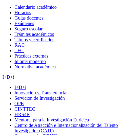
Calendario académico
Horarios
Guías docentes
Exámenes
Seguro escolar
Trámites académicos
Títulos y certificados
RAC
TFG
Prácticas externas
Idioma moderno
Normativa académica
I+D+i
I+D+i
Innovación y Transferencia
Servicion de Investigación
OPE
CINTTEC
HRS4R
Mentoría para la Investigación Euriclea
Centro de Atracción e Internacionalización del Talento
Investigador (CAIT)