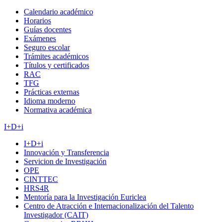
Calendario académico
Horarios
Guías docentes
Exámenes
Seguro escolar
Trámites académicos
Títulos y certificados
RAC
TFG
Prácticas externas
Idioma moderno
Normativa académica
I+D+i
I+D+i
Innovación y Transferencia
Servicion de Investigación
OPE
CINTTEC
HRS4R
Mentoría para la Investigación Euriclea
Centro de Atracción e Internacionalización del Talento
Investigador (CAIT)