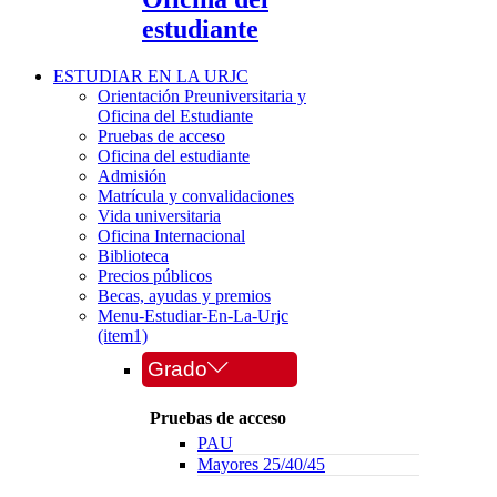
estudiante
ESTUDIAR EN LA URJC
Orientación Preuniversitaria y
Oficina del Estudiante
Pruebas de acceso
Oficina del estudiante
Admisión
Matrícula y convalidaciones
Vida universitaria
Oficina Internacional
Biblioteca
Precios públicos
Becas, ayudas y premios
Menu-Estudiar-En-La-Urjc
(item1)
Grado
Pruebas de acceso
PAU
Mayores 25/40/45