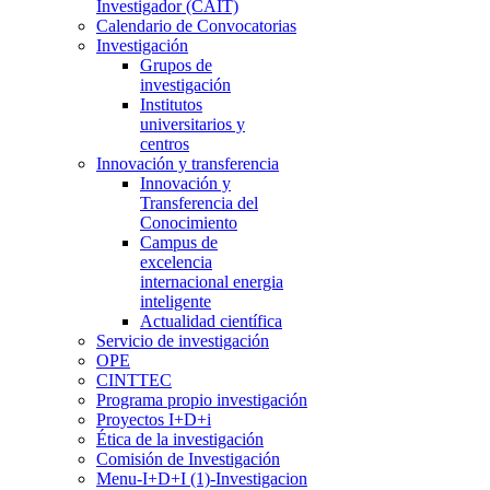
Investigador (CAIT)
Calendario de Convocatorias
Investigación
Grupos de
investigación
Institutos
universitarios y
centros
Innovación y transferencia
Innovación y
Transferencia del
Conocimiento
Campus de
excelencia
internacional energia
inteligente
Actualidad científica
Servicio de investigación
OPE
CINTTEC
Programa propio investigación
Proyectos I+D+i
Ética de la investigación
Comisión de Investigación
Menu-I+D+I (1)-Investigacion