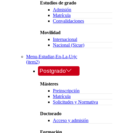
Estudios de grado
Admisión
Matrícula
Convalidaciones
Movilidad
Internacional
Nacional (Sicue)
Menu-Estudiar-En-La-Urjc
(item2)
Postgrado
Másteres
Preinscripción
Matrícula
Solicitudes y Normativa
Doctorado
Acceso y admisión
Formación