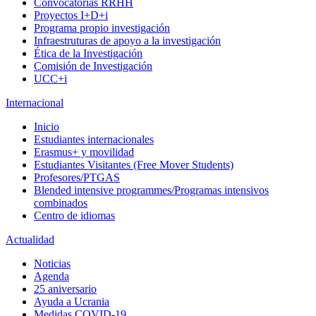
Convocatorias RRHH
Proyectos I+D+i
Programa propio investigación
Infraestruturas de apoyo a la investigación
Ética de la Investigación
Comisión de Investigación
UCC+i
Internacional
Inicio
Estudiantes internacionales
Erasmus+ y movilidad
Estudiantes Visitantes (Free Mover Students)
Profesores/PTGAS
Blended intensive programmes/Programas intensivos
combinados
Centro de idiomas
Actualidad
Noticias
Agenda
25 aniversario
Ayuda a Ucrania
Medidas COVID-19