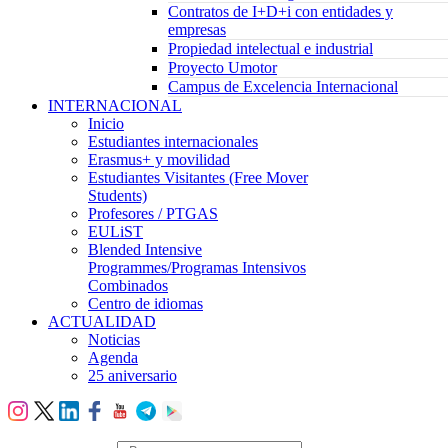
Contratos de I+D+i con entidades y
empresas
Propiedad intelectual e industrial
Proyecto Umotor
Campus de Excelencia Internacional
INTERNACIONAL
Inicio
Estudiantes internacionales
Erasmus+ y movilidad
Estudiantes Visitantes (Free Mover
Students)
Profesores / PTGAS
EULiST
Blended Intensive
Programmes/Programas Intensivos
Combinados
Centro de idiomas
ACTUALIDAD
Noticias
Agenda
25 aniversario