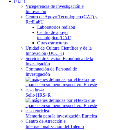
I+D+i
Vicegerencia de Investigación e
Innovación
Centro de Apoyo Tecnológico (CAT) y
RedLabU
Laboratorios redlabu
Centro de apoyo
tecnológico (CAT)
Otras estructuras
Unidad de Cultura Científica y de la
Innovación (UCC+i)
Servicio de Gestión Económica de la
Investigación
Contratación de Personal de
Investigación
Sello HRS4R
Mentoría para la investigación Euriclea
Centro de Atracción e
Internacionalización del Talento