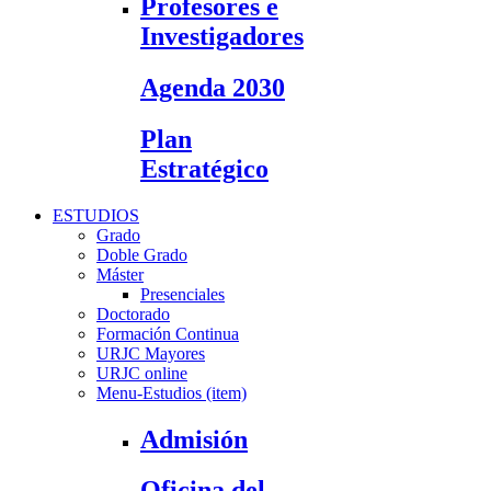
Profesores e
Investigadores
Agenda 2030
Plan
Estratégico
ESTUDIOS
Grado
Doble Grado
Máster
Presenciales
Doctorado
Formación Continua
URJC Mayores
URJC online
Menu-Estudios (item)
Admisión
Oficina del