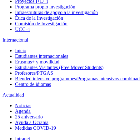
Proyectos I+D+i
Programa propio investigación
Infraestruturas de apoyo a la investigación
Ética de la Investigación
Comisión de Investigación
UCC+i
Internacional
Inicio
Estudiantes internacionales
Erasmus+ y movilidad
Estudiantes Visitantes (Free Mover Students)
Profesores/PTGAS
Blended intensive programmes/Programas intensivos combinad
Centro de idiomas
Actualidad
Noticias
Agenda
25 aniversario
Ayuda a Ucrania
Medidas COVID-19
Intranet