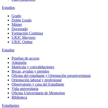
Estudios
Grado
Doble Grado
Máster
Doctorado
Formación Continua
URJC Mayores
URJC Online
Estudiar
Pruebas de acceso
Admisión
Matrícula y convalidaciones
Becas, ayudas y premios
Oficina del estudiante y Orientación preuniversitaria
Orientación laboral y profesional
Observatorio y casa del Estudiante
Vida universitaria
Oficina Universitaria de Mentoring
Biblioteca
Estudiantes