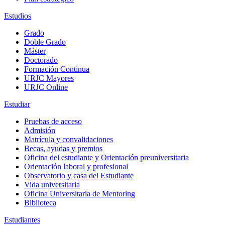
Estudios
Grado
Doble Grado
Máster
Doctorado
Formación Continua
URJC Mayores
URJC Online
Estudiar
Pruebas de acceso
Admisión
Matrícula y convalidaciones
Becas, ayudas y premios
Oficina del estudiante y Orientación preuniversitaria
Orientación laboral y profesional
Observatorio y casa del Estudiante
Vida universitaria
Oficina Universitaria de Mentoring
Biblioteca
Estudiantes