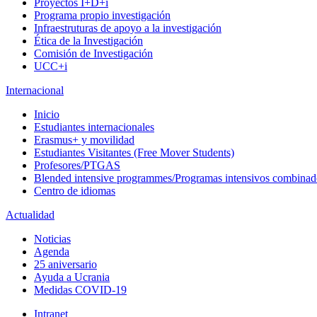
Proyectos I+D+i
Programa propio investigación
Infraestruturas de apoyo a la investigación
Ética de la Investigación
Comisión de Investigación
UCC+i
Internacional
Inicio
Estudiantes internacionales
Erasmus+ y movilidad
Estudiantes Visitantes (Free Mover Students)
Profesores/PTGAS
Blended intensive programmes/Programas intensivos combinad
Centro de idiomas
Actualidad
Noticias
Agenda
25 aniversario
Ayuda a Ucrania
Medidas COVID-19
Intranet