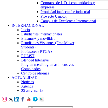
Contratos de I+D+i con entidades y
empresas
Propiedad intelectual e industrial
Proyecto Umotor
Campus de Excelencia Internacional
INTERNACIONAL
Inicio
Estudiantes internacionales
Erasmus+ y movilidad
Estudiantes Visitantes (Free Mover
Students)
Profesores / PTGAS
EULiST
Blended Intensive
Programmes/Programas Intensivos
Combinados
Centro de idiomas
ACTUALIDAD
Noticias
Agenda
25 aniversario