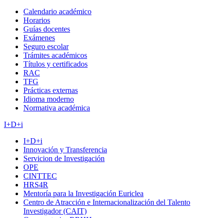
Calendario académico
Horarios
Guías docentes
Exámenes
Seguro escolar
Trámites académicos
Títulos y certificados
RAC
TFG
Prácticas externas
Idioma moderno
Normativa académica
I+D+i
I+D+i
Innovación y Transferencia
Servicion de Investigación
OPE
CINTTEC
HRS4R
Mentoría para la Investigación Euriclea
Centro de Atracción e Internacionalización del Talento
Investigador (CAIT)