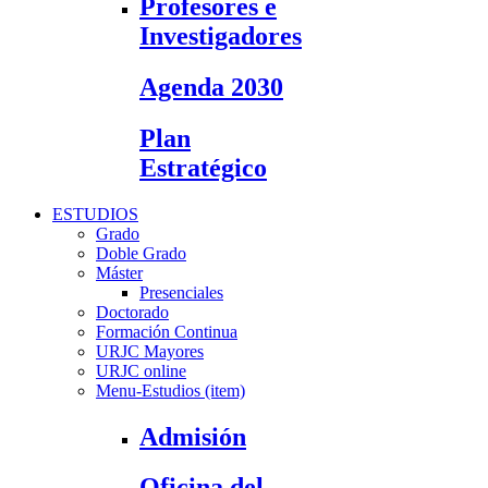
Profesores e
Investigadores
Agenda 2030
Plan
Estratégico
ESTUDIOS
Grado
Doble Grado
Máster
Presenciales
Doctorado
Formación Continua
URJC Mayores
URJC online
Menu-Estudios (item)
Admisión
Oficina del