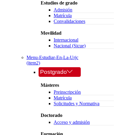
Estudios de grado
Admisión
Matrícula
Convalidaciones
Movilidad
Internacional
Nacional (Sicue)
Menu-Estudiar-En-La-Urjc
(item2)
Postgrado
Másteres
Preinscripción
Matrícula
Solicitudes y Normativa
Doctorado
Acceso y admisión
Formación