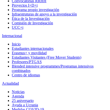
Convocatorias RRHH
Proyectos I+D+i
Programa propio investigación
Infraestruturas de apoyo a la investigación
Ética de la Investigación
Comisión de Investigación
UCC+i
Internacional
Inicio
Estudiantes internacionales
Erasmus+ y movilidad
Estudiantes Visitantes (Free Mover Students)
Profesores/PTGAS
Blended intensive programmes/Programas intensivos
combinados
Centro de idiomas
Actualidad
Noticias
Agenda
25 aniversario
Ayuda a Ucrania
Medidas COVID-19