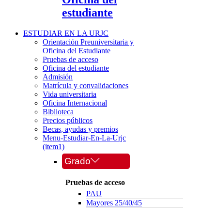
estudiante
ESTUDIAR EN LA URJC
Orientación Preuniversitaria y
Oficina del Estudiante
Pruebas de acceso
Oficina del estudiante
Admisión
Matrícula y convalidaciones
Vida universitaria
Oficina Internacional
Biblioteca
Precios públicos
Becas, ayudas y premios
Menu-Estudiar-En-La-Urjc
(item1)
Grado
Pruebas de acceso
PAU
Mayores 25/40/45