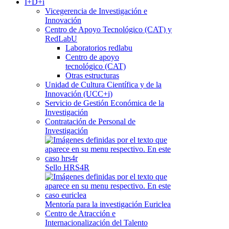
I+D+i
Vicegerencia de Investigación e
Innovación
Centro de Apoyo Tecnológico (CAT) y
RedLabU
Laboratorios redlabu
Centro de apoyo
tecnológico (CAT)
Otras estructuras
Unidad de Cultura Científica y de la
Innovación (UCC+i)
Servicio de Gestión Económica de la
Investigación
Contratación de Personal de
Investigación
Sello HRS4R
Mentoría para la investigación Euriclea
Centro de Atracción e
Internacionalización del Talento