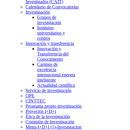
Investigador (CAIT)
Calendario de Convocatorias
Investigación
Grupos de
investigación
Institutos
universitarios y
centros
Innovación y transferencia
Innovación y
Transferencia del
Conocimiento
Campus de
excelencia
internacional energia
inteligente
Actualidad científica
Servicio de investigación
OPE
CINTTEC
Programa propio investigación
Proyectos I+D+i
Ética de la investigación
Comisión de Investigación
Menu-I+D+I (1)-Investigacion