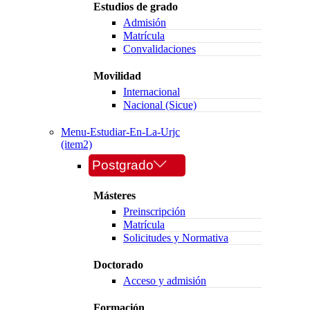
Estudios de grado
Admisión
Matrícula
Convalidaciones
Movilidad
Internacional
Nacional (Sicue)
Menu-Estudiar-En-La-Urjc
(item2)
Postgrado
Másteres
Preinscripción
Matrícula
Solicitudes y Normativa
Doctorado
Acceso y admisión
Formación