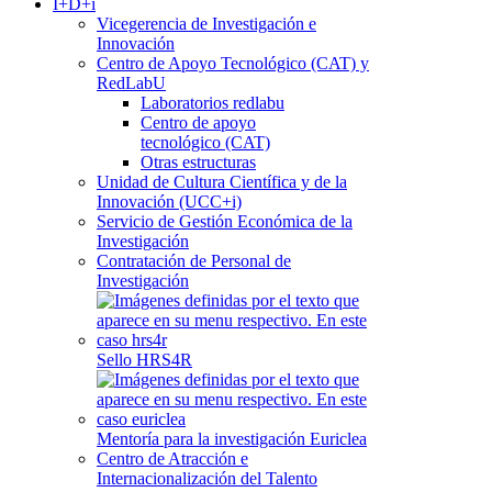
I+D+i
Vicegerencia de Investigación e
Innovación
Centro de Apoyo Tecnológico (CAT) y
RedLabU
Laboratorios redlabu
Centro de apoyo
tecnológico (CAT)
Otras estructuras
Unidad de Cultura Científica y de la
Innovación (UCC+i)
Servicio de Gestión Económica de la
Investigación
Contratación de Personal de
Investigación
Sello HRS4R
Mentoría para la investigación Euriclea
Centro de Atracción e
Internacionalización del Talento