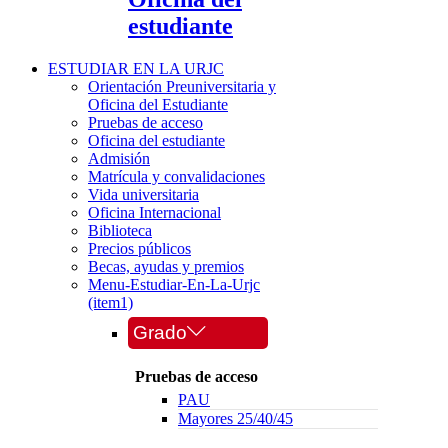
estudiante
ESTUDIAR EN LA URJC
Orientación Preuniversitaria y
Oficina del Estudiante
Pruebas de acceso
Oficina del estudiante
Admisión
Matrícula y convalidaciones
Vida universitaria
Oficina Internacional
Biblioteca
Precios públicos
Becas, ayudas y premios
Menu-Estudiar-En-La-Urjc
(item1)
Grado
Pruebas de acceso
PAU
Mayores 25/40/45