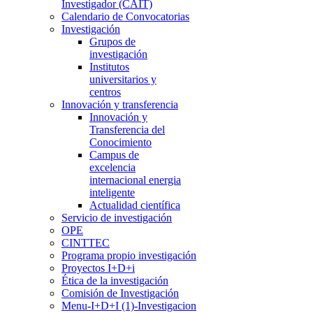
Investigador (CAIT)
Calendario de Convocatorias
Investigación
Grupos de
investigación
Institutos
universitarios y
centros
Innovación y transferencia
Innovación y
Transferencia del
Conocimiento
Campus de
excelencia
internacional energia
inteligente
Actualidad científica
Servicio de investigación
OPE
CINTTEC
Programa propio investigación
Proyectos I+D+i
Ética de la investigación
Comisión de Investigación
Menu-I+D+I (1)-Investigacion