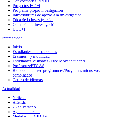
Convocatorias RRHH
Proyectos I+D+i
Programa propio investigación
Infraestruturas de apoyo a la investigación
Ética de la Investigación
Comisión de Investigación
UCC+i
Internacional
Inicio
Estudiantes internacionales
Erasmus+ y movilidad
Estudiantes Visitantes (Free Mover Students)
Profesores/PTGAS
Blended intensive programmes/Programas intensivos
combinados
Centro de idiomas
Actualidad
Noticias
Agenda
25 aniversario
Ayuda a Ucrania
Medidas COVID-19