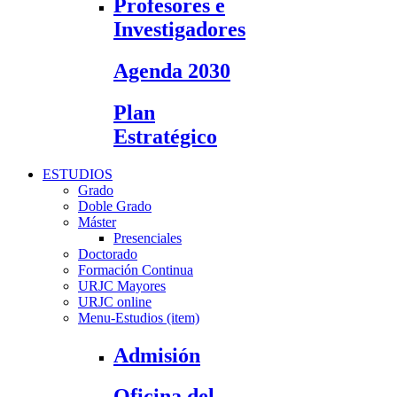
Profesores e
Investigadores
Agenda 2030
Plan
Estratégico
ESTUDIOS
Grado
Doble Grado
Máster
Presenciales
Doctorado
Formación Continua
URJC Mayores
URJC online
Menu-Estudios (item)
Admisión
Oficina del