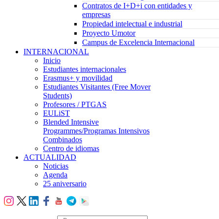
Contratos de I+D+i con entidades y
empresas
Propiedad intelectual e industrial
Proyecto Umotor
Campus de Excelencia Internacional
INTERNACIONAL
Inicio
Estudiantes internacionales
Erasmus+ y movilidad
Estudiantes Visitantes (Free Mover
Students)
Profesores / PTGAS
EULiST
Blended Intensive
Programmes/Programas Intensivos
Combinados
Centro de idiomas
ACTUALIDAD
Noticias
Agenda
25 aniversario