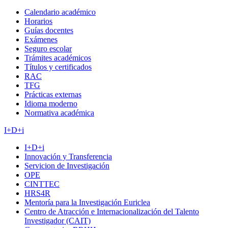
Calendario académico
Horarios
Guías docentes
Exámenes
Seguro escolar
Trámites académicos
Títulos y certificados
RAC
TFG
Prácticas externas
Idioma moderno
Normativa académica
I+D+i
I+D+i
Innovación y Transferencia
Servicion de Investigación
OPE
CINTTEC
HRS4R
Mentoría para la Investigación Euriclea
Centro de Atracción e Internacionalización del Talento
Investigador (CAIT)