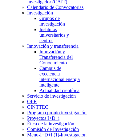
Investigador (CAIT)
Calendario de Convocatorias
Investigación
Grupos de
investigación
Institutos
universitarios y
centros
Innovación y transferencia
Innovación y
Transferencia del
Conocimiento
Campus de
excelencia
internacional energia
inteligente
Actualidad científica
Servicio de investigación
OPE
CINTTEC
Programa propio investigación
Proyectos I+D+i
Ética de la investigación
Comisión de Investigación
Menu-I+D+I (1)-Investigacion