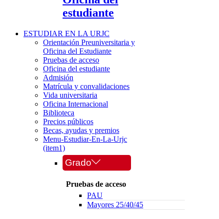
estudiante
ESTUDIAR EN LA URJC
Orientación Preuniversitaria y
Oficina del Estudiante
Pruebas de acceso
Oficina del estudiante
Admisión
Matrícula y convalidaciones
Vida universitaria
Oficina Internacional
Biblioteca
Precios públicos
Becas, ayudas y premios
Menu-Estudiar-En-La-Urjc
(item1)
Grado
Pruebas de acceso
PAU
Mayores 25/40/45