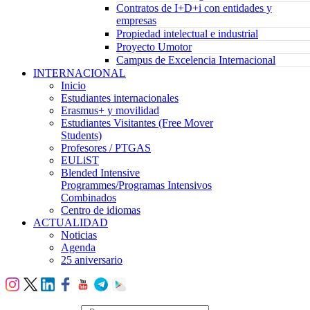
Contratos de I+D+i con entidades y
empresas
Propiedad intelectual e industrial
Proyecto Umotor
Campus de Excelencia Internacional
INTERNACIONAL
Inicio
Estudiantes internacionales
Erasmus+ y movilidad
Estudiantes Visitantes (Free Mover
Students)
Profesores / PTGAS
EULiST
Blended Intensive
Programmes/Programas Intensivos
Combinados
Centro de idiomas
ACTUALIDAD
Noticias
Agenda
25 aniversario