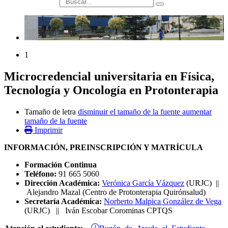
búsqueda
1
Microcredencial universitaria en Física,
Tecnología y Oncología en Protonterapia
Tamaño de letra
disminuir el tamaño de la fuente
aumentar
tamaño de la fuente
Imprimir
INFORMACIÓN, PREINSCRIPCIÓN Y MATRÍCULA
Formación Continua
Teléfono:
91 665 5060
Dirección Académica:
Verónica García Vázquez
(URJC) ||
Alejandro Mazal (Centro de Protonterapia Quirónsalud)
Secretaría Académica:
Norberto Malpica González de Vega
(URJC) || Iván Escobar Corominas CPTQS
Buzón de Ayuda al Estudiante