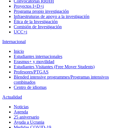
Convocatorias RRHH
Proyectos I+D+i
Programa propio investigación
Infraestruturas de apoyo a la investigación
Ética de la Investigación
Comisión de Investigación
UCC+i
Internacional
Inicio
Estudiantes internacionales
Erasmus+ y movilidad
Estudiantes Visitantes (Free Mover Students)
Profesores/PTGAS
Blended intensive programmes/Programas intensivos
combinados
Centro de idiomas
Actualidad
Noticias
Agenda
25 aniversario
Ayuda a Ucrania
Medidas COVID-19