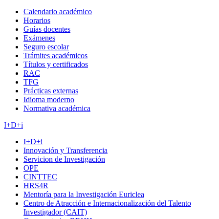
Calendario académico
Horarios
Guías docentes
Exámenes
Seguro escolar
Trámites académicos
Títulos y certificados
RAC
TFG
Prácticas externas
Idioma moderno
Normativa académica
I+D+i
I+D+i
Innovación y Transferencia
Servicion de Investigación
OPE
CINTTEC
HRS4R
Mentoría para la Investigación Euriclea
Centro de Atracción e Internacionalización del Talento
Investigador (CAIT)