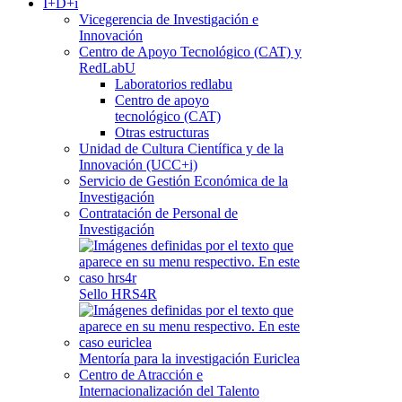
I+D+i
Vicegerencia de Investigación e
Innovación
Centro de Apoyo Tecnológico (CAT) y
RedLabU
Laboratorios redlabu
Centro de apoyo
tecnológico (CAT)
Otras estructuras
Unidad de Cultura Científica y de la
Innovación (UCC+i)
Servicio de Gestión Económica de la
Investigación
Contratación de Personal de
Investigación
Sello HRS4R
Mentoría para la investigación Euriclea
Centro de Atracción e
Internacionalización del Talento