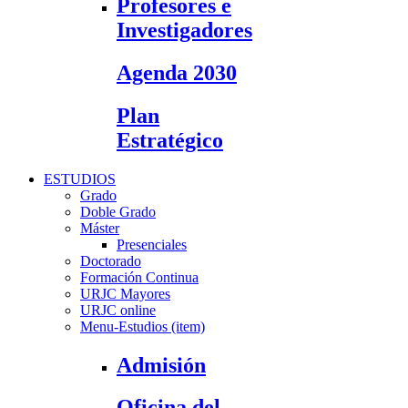
Profesores e
Investigadores
Agenda 2030
Plan
Estratégico
ESTUDIOS
Grado
Doble Grado
Máster
Presenciales
Doctorado
Formación Continua
URJC Mayores
URJC online
Menu-Estudios (item)
Admisión
Oficina del