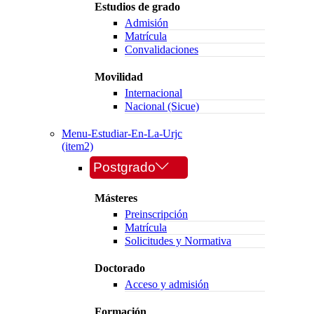
Estudios de grado
Admisión
Matrícula
Convalidaciones
Movilidad
Internacional
Nacional (Sicue)
Menu-Estudiar-En-La-Urjc
(item2)
Postgrado
Másteres
Preinscripción
Matrícula
Solicitudes y Normativa
Doctorado
Acceso y admisión
Formación