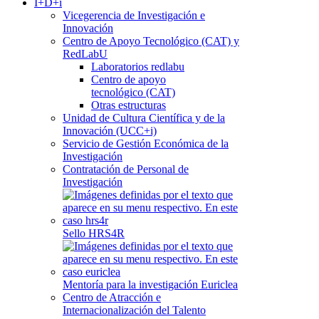
I+D+i
Vicegerencia de Investigación e
Innovación
Centro de Apoyo Tecnológico (CAT) y
RedLabU
Laboratorios redlabu
Centro de apoyo
tecnológico (CAT)
Otras estructuras
Unidad de Cultura Científica y de la
Innovación (UCC+i)
Servicio de Gestión Económica de la
Investigación
Contratación de Personal de
Investigación
Sello HRS4R
Mentoría para la investigación Euriclea
Centro de Atracción e
Internacionalización del Talento