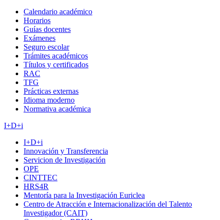
Calendario académico
Horarios
Guías docentes
Exámenes
Seguro escolar
Trámites académicos
Títulos y certificados
RAC
TFG
Prácticas externas
Idioma moderno
Normativa académica
I+D+i
I+D+i
Innovación y Transferencia
Servicion de Investigación
OPE
CINTTEC
HRS4R
Mentoría para la Investigación Euriclea
Centro de Atracción e Internacionalización del Talento
Investigador (CAIT)