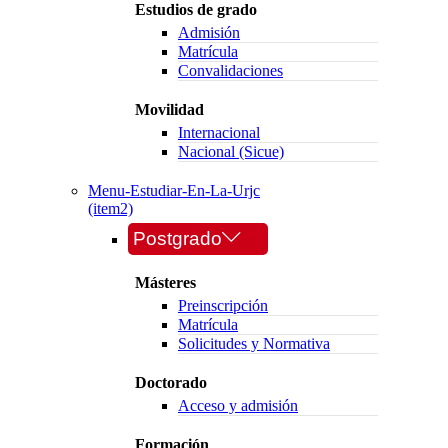
Estudios de grado
Admisión
Matrícula
Convalidaciones
Movilidad
Internacional
Nacional (Sicue)
Menu-Estudiar-En-La-Urjc
(item2)
Postgrado
Másteres
Preinscripción
Matrícula
Solicitudes y Normativa
Doctorado
Acceso y admisión
Formación