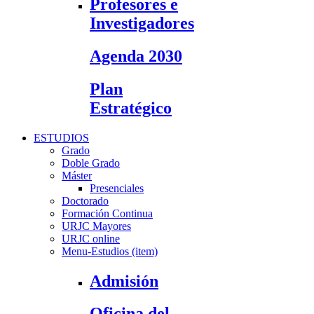
Profesores e
Investigadores
Agenda 2030
Plan
Estratégico
ESTUDIOS
Grado
Doble Grado
Máster
Presenciales
Doctorado
Formación Continua
URJC Mayores
URJC online
Menu-Estudios (item)
Admisión
Oficina del