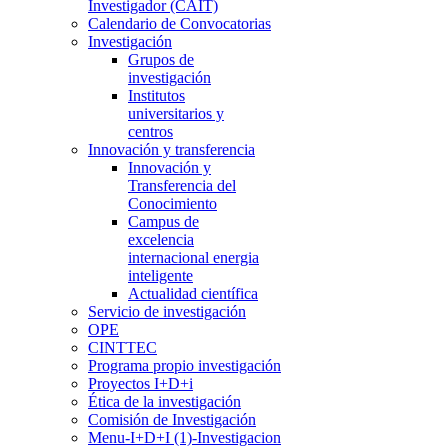
Investigador (CAIT)
Calendario de Convocatorias
Investigación
Grupos de
investigación
Institutos
universitarios y
centros
Innovación y transferencia
Innovación y
Transferencia del
Conocimiento
Campus de
excelencia
internacional energia
inteligente
Actualidad científica
Servicio de investigación
OPE
CINTTEC
Programa propio investigación
Proyectos I+D+i
Ética de la investigación
Comisión de Investigación
Menu-I+D+I (1)-Investigacion