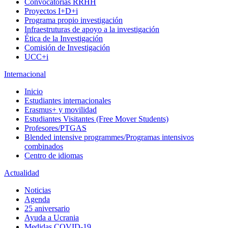
Convocatorias RRHH
Proyectos I+D+i
Programa propio investigación
Infraestruturas de apoyo a la investigación
Ética de la Investigación
Comisión de Investigación
UCC+i
Internacional
Inicio
Estudiantes internacionales
Erasmus+ y movilidad
Estudiantes Visitantes (Free Mover Students)
Profesores/PTGAS
Blended intensive programmes/Programas intensivos
combinados
Centro de idiomas
Actualidad
Noticias
Agenda
25 aniversario
Ayuda a Ucrania
Medidas COVID-19