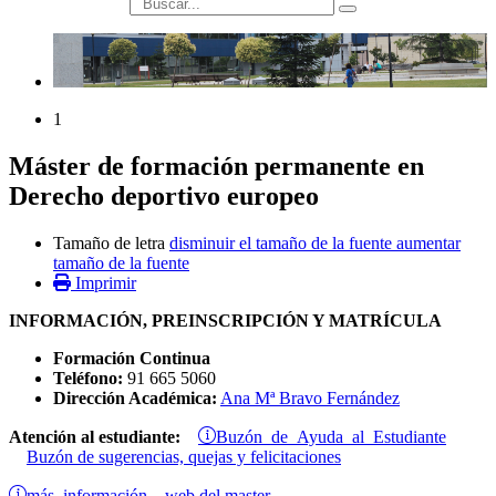
búsqueda
1
Máster de formación permanente en
Derecho deportivo europeo
Tamaño de letra
disminuir el tamaño de la fuente
aumentar
tamaño de la fuente
Imprimir
INFORMACIÓN, PREINSCRIPCIÓN Y MATRÍCULA
Formación Continua
Teléfono:
91 665 5060
Dirección Académica:
Ana Mª Bravo Fernández
Buzón de Ayuda al Estudiante
Atención al estudiante:
Buzón de sugerencias, quejas y felicitaciones
más información
web del master