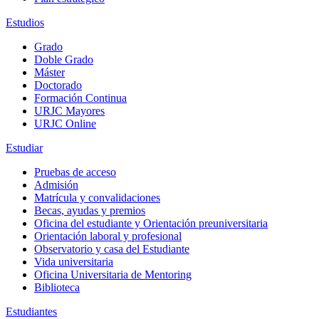
Estudios
Grado
Doble Grado
Máster
Doctorado
Formación Continua
URJC Mayores
URJC Online
Estudiar
Pruebas de acceso
Admisión
Matrícula y convalidaciones
Becas, ayudas y premios
Oficina del estudiante y Orientación preuniversitaria
Orientación laboral y profesional
Observatorio y casa del Estudiante
Vida universitaria
Oficina Universitaria de Mentoring
Biblioteca
Estudiantes