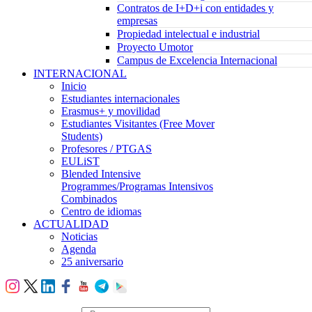
Contratos de I+D+i con entidades y
empresas
Propiedad intelectual e industrial
Proyecto Umotor
Campus de Excelencia Internacional
INTERNACIONAL
Inicio
Estudiantes internacionales
Erasmus+ y movilidad
Estudiantes Visitantes (Free Mover
Students)
Profesores / PTGAS
EULiST
Blended Intensive
Programmes/Programas Intensivos
Combinados
Centro de idiomas
ACTUALIDAD
Noticias
Agenda
25 aniversario