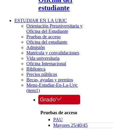
estudiante
ESTUDIAR EN LA URJC
Orientación Preuniversitaria y
Oficina del Estudiante
Pruebas de acceso
Oficina del estudiante
Admisión
Matrícula y convalidaciones
Vida universitaria
Oficina Internacional
Biblioteca
Precios públicos
Becas, ayudas y premios
Menu-Estudiar-En-La-Urjc
(item1)
Grado
Pruebas de acceso
PAU
Mayores 25/40/45