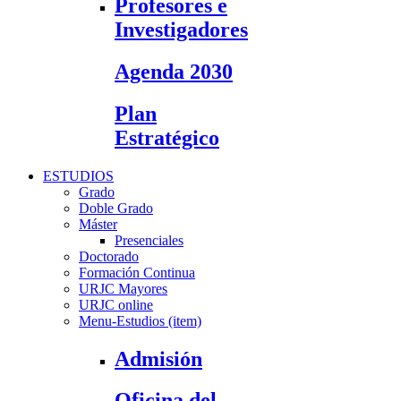
Profesores e
Investigadores
Agenda 2030
Plan
Estratégico
ESTUDIOS
Grado
Doble Grado
Máster
Presenciales
Doctorado
Formación Continua
URJC Mayores
URJC online
Menu-Estudios (item)
Admisión
Oficina del