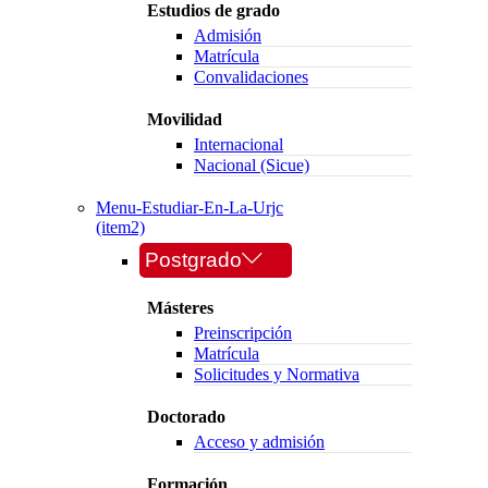
Estudios de grado
Admisión
Matrícula
Convalidaciones
Movilidad
Internacional
Nacional (Sicue)
Menu-Estudiar-En-La-Urjc
(item2)
Postgrado
Másteres
Preinscripción
Matrícula
Solicitudes y Normativa
Doctorado
Acceso y admisión
Formación