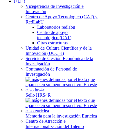
I+D+i
Vicegerencia de Investigación e
Innovación
Centro de Apoyo Tecnológico (CAT) y
RedLabU
Laboratorios redlabu
Centro de apoyo
tecnológico (CAT)
Otras estructuras
Unidad de Cultura Científica y de la
Innovación (UCC+i)
Servicio de Gestión Económica de la
Investigación
Contratación de Personal de
Investigación
Sello HRS4R
Mentoría para la investigación Euriclea
Centro de Atracción e
Internacionalización del Talento