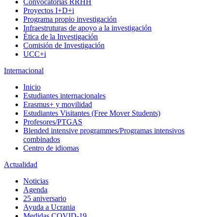
Convocatorias RRHH
Proyectos I+D+i
Programa propio investigación
Infraestruturas de apoyo a la investigación
Ética de la Investigación
Comisión de Investigación
UCC+i
Internacional
Inicio
Estudiantes internacionales
Erasmus+ y movilidad
Estudiantes Visitantes (Free Mover Students)
Profesores/PTGAS
Blended intensive programmes/Programas intensivos
combinados
Centro de idiomas
Actualidad
Noticias
Agenda
25 aniversario
Ayuda a Ucrania
Medidas COVID-19