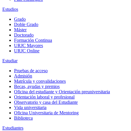
Estudios
Grado
Doble Grado
Máster
Doctorado
Formación Continua
URJC Mayores
URJC Online
Estudiar
Pruebas de acceso
Admisión
Matrícula y convalidaciones
Becas, ayudas y premios
Oficina del estudiante y Orientación preuniversitaria
Orientación laboral y profesional
Observatorio y casa del Estudiante
Vida universitaria
Oficina Universitaria de Mentoring
Biblioteca
Estudiantes