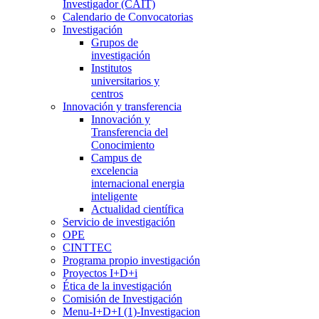
Investigador (CAIT)
Calendario de Convocatorias
Investigación
Grupos de
investigación
Institutos
universitarios y
centros
Innovación y transferencia
Innovación y
Transferencia del
Conocimiento
Campus de
excelencia
internacional energia
inteligente
Actualidad científica
Servicio de investigación
OPE
CINTTEC
Programa propio investigación
Proyectos I+D+i
Ética de la investigación
Comisión de Investigación
Menu-I+D+I (1)-Investigacion