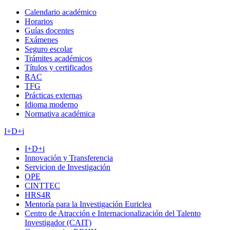
Calendario académico
Horarios
Guías docentes
Exámenes
Seguro escolar
Trámites académicos
Títulos y certificados
RAC
TFG
Prácticas externas
Idioma moderno
Normativa académica
I+D+i
I+D+i
Innovación y Transferencia
Servicion de Investigación
OPE
CINTTEC
HRS4R
Mentoría para la Investigación Euriclea
Centro de Atracción e Internacionalización del Talento
Investigador (CAIT)