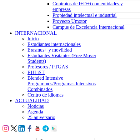
Contratos de I+D+i con entidades y
empresas
Propiedad intelectual e industrial
Proyecto Umotor
Campus de Excelencia Internacional
INTERNACIONAL
Inicio
Estudiantes internacionales
Erasmus+ y movilidad
Estudiantes Visitantes (Free Mover
Students)
Profesores / PTGAS
EULiST
Blended Intensive
Programmes/Programas Intensivos
Combinados
Centro de idiomas
ACTUALIDAD
Noticias
Agenda
25 aniversario