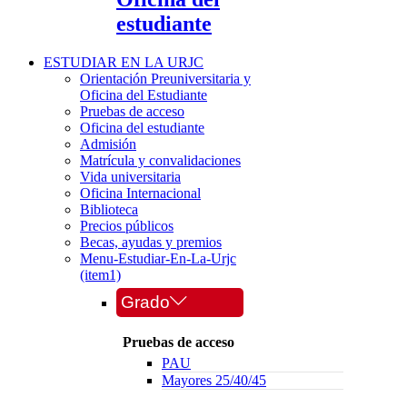
estudiante
ESTUDIAR EN LA URJC
Orientación Preuniversitaria y
Oficina del Estudiante
Pruebas de acceso
Oficina del estudiante
Admisión
Matrícula y convalidaciones
Vida universitaria
Oficina Internacional
Biblioteca
Precios públicos
Becas, ayudas y premios
Menu-Estudiar-En-La-Urjc
(item1)
Grado
Pruebas de acceso
PAU
Mayores 25/40/45