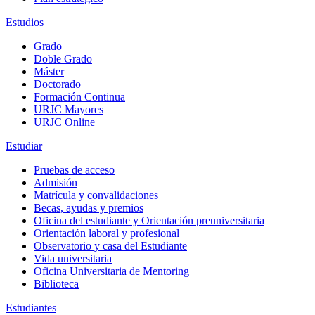
Estudios
Grado
Doble Grado
Máster
Doctorado
Formación Continua
URJC Mayores
URJC Online
Estudiar
Pruebas de acceso
Admisión
Matrícula y convalidaciones
Becas, ayudas y premios
Oficina del estudiante y Orientación preuniversitaria
Orientación laboral y profesional
Observatorio y casa del Estudiante
Vida universitaria
Oficina Universitaria de Mentoring
Biblioteca
Estudiantes