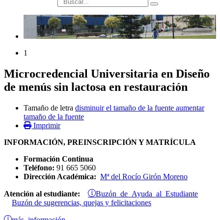
búsqueda
1
Microcredencial Universitaria en Diseño
de menús sin lactosa en restauración
Tamaño de letra
disminuir el tamaño de la fuente
aumentar
tamaño de la fuente
Imprimir
INFORMACIÓN, PREINSCRIPCIÓN Y MATRÍCULA
Formación Continua
Teléfono:
91 665 5060
Dirección Académica:
Mª del Rocío Girón Moreno
Buzón de Ayuda al Estudiante
Atención al estudiante:
Buzón de sugerencias, quejas y felicitaciones
más información