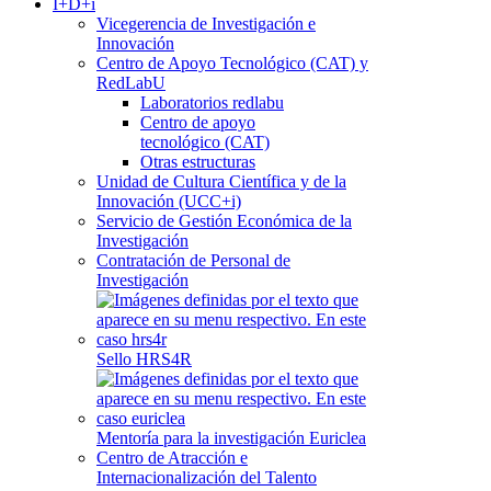
I+D+i
Vicegerencia de Investigación e
Innovación
Centro de Apoyo Tecnológico (CAT) y
RedLabU
Laboratorios redlabu
Centro de apoyo
tecnológico (CAT)
Otras estructuras
Unidad de Cultura Científica y de la
Innovación (UCC+i)
Servicio de Gestión Económica de la
Investigación
Contratación de Personal de
Investigación
Sello HRS4R
Mentoría para la investigación Euriclea
Centro de Atracción e
Internacionalización del Talento