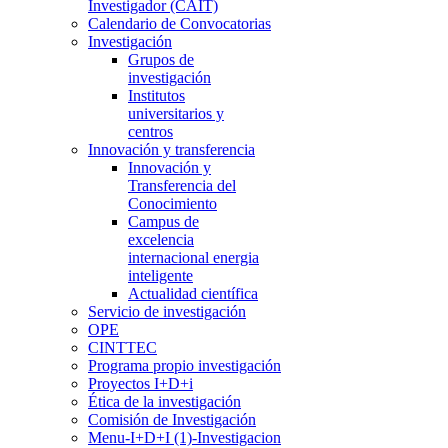
Investigador (CAIT)
Calendario de Convocatorias
Investigación
Grupos de
investigación
Institutos
universitarios y
centros
Innovación y transferencia
Innovación y
Transferencia del
Conocimiento
Campus de
excelencia
internacional energia
inteligente
Actualidad científica
Servicio de investigación
OPE
CINTTEC
Programa propio investigación
Proyectos I+D+i
Ética de la investigación
Comisión de Investigación
Menu-I+D+I (1)-Investigacion