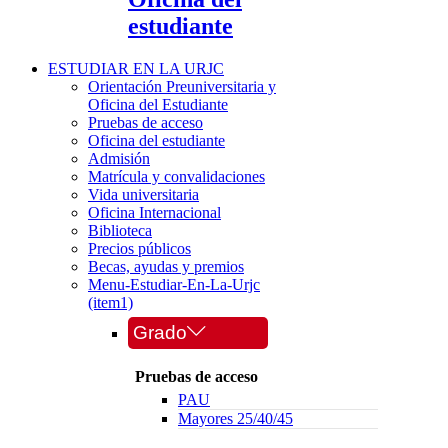
estudiante
ESTUDIAR EN LA URJC
Orientación Preuniversitaria y
Oficina del Estudiante
Pruebas de acceso
Oficina del estudiante
Admisión
Matrícula y convalidaciones
Vida universitaria
Oficina Internacional
Biblioteca
Precios públicos
Becas, ayudas y premios
Menu-Estudiar-En-La-Urjc
(item1)
Grado
Pruebas de acceso
PAU
Mayores 25/40/45