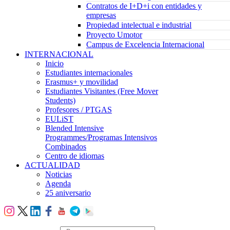
Contratos de I+D+i con entidades y
empresas
Propiedad intelectual e industrial
Proyecto Umotor
Campus de Excelencia Internacional
INTERNACIONAL
Inicio
Estudiantes internacionales
Erasmus+ y movilidad
Estudiantes Visitantes (Free Mover
Students)
Profesores / PTGAS
EULiST
Blended Intensive
Programmes/Programas Intensivos
Combinados
Centro de idiomas
ACTUALIDAD
Noticias
Agenda
25 aniversario