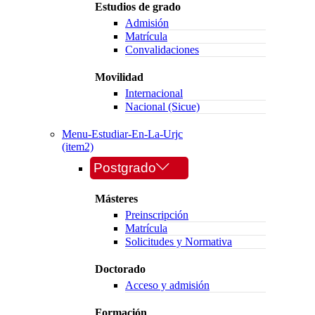
Estudios de grado
Admisión
Matrícula
Convalidaciones
Movilidad
Internacional
Nacional (Sicue)
Menu-Estudiar-En-La-Urjc
(item2)
Postgrado
Másteres
Preinscripción
Matrícula
Solicitudes y Normativa
Doctorado
Acceso y admisión
Formación