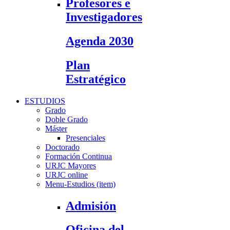
Profesores e
Investigadores
Agenda 2030
Plan
Estratégico
ESTUDIOS
Grado
Doble Grado
Máster
Presenciales
Doctorado
Formación Continua
URJC Mayores
URJC online
Menu-Estudios (item)
Admisión
Oficina del