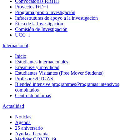
Convocatorias RRHH
Proyectos I+D+i
Programa propio investigación
Infraestruturas de apoyo a la investigación
Ética de la Investigación
Comisión de Investigación
UCC+i
Internacional
Inicio
Estudiantes internacionales
Erasmus+ y movilidad
Estudiantes Visitantes (Free Mover Students)
Profesores/PTGAS
Blended intensive programmes/Programas intensivos
combinados
Centro de idiomas
Actualidad
Noticias
Agenda
25 aniversario
Ayuda a Ucrania
Medidas COVID-19