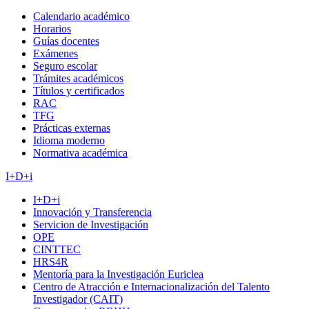
Calendario académico
Horarios
Guías docentes
Exámenes
Seguro escolar
Trámites académicos
Títulos y certificados
RAC
TFG
Prácticas externas
Idioma moderno
Normativa académica
I+D+i
I+D+i
Innovación y Transferencia
Servicion de Investigación
OPE
CINTTEC
HRS4R
Mentoría para la Investigación Euriclea
Centro de Atracción e Internacionalización del Talento
Investigador (CAIT)