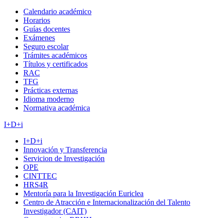
Calendario académico
Horarios
Guías docentes
Exámenes
Seguro escolar
Trámites académicos
Títulos y certificados
RAC
TFG
Prácticas externas
Idioma moderno
Normativa académica
I+D+i
I+D+i
Innovación y Transferencia
Servicion de Investigación
OPE
CINTTEC
HRS4R
Mentoría para la Investigación Euriclea
Centro de Atracción e Internacionalización del Talento
Investigador (CAIT)