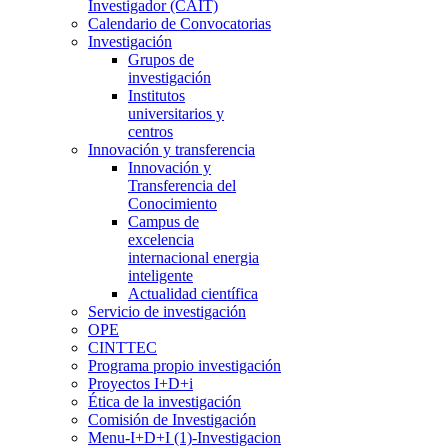
Investigador (CAIT)
Calendario de Convocatorias
Investigación
Grupos de
investigación
Institutos
universitarios y
centros
Innovación y transferencia
Innovación y
Transferencia del
Conocimiento
Campus de
excelencia
internacional energia
inteligente
Actualidad científica
Servicio de investigación
OPE
CINTTEC
Programa propio investigación
Proyectos I+D+i
Ética de la investigación
Comisión de Investigación
Menu-I+D+I (1)-Investigacion