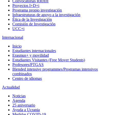
Convocatorias RRHH
Proyectos I+D+i
Programa propio investigación
Infraestruturas de apoyo a la investigación
Ética de la Investigación
Comisión de Investigación
UCC+i
Internacional
Inicio
Estudiantes internacionales
Erasmus+ y movilidad
Estudiantes Visitantes (Free Mover Students)
Profesores/PTGAS
Blended intensive programmes/Programas intensivos
combinados
Centro de idiomas
Actualidad
Noticias
Agenda
25 aniversario
Ayuda a Ucrania
Medidas COVID-19