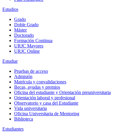
Estudios
Grado
Doble Grado
Máster
Doctorado
Formación Continua
URJC Mayores
URJC Online
Estudiar
Pruebas de acceso
Admisión
Matrícula y convalidaciones
Becas, ayudas y premios
Oficina del estudiante y Orientación preuniversitaria
Orientación laboral y profesional
Observatorio y casa del Estudiante
Vida universitaria
Oficina Universitaria de Mentoring
Biblioteca
Estudiantes