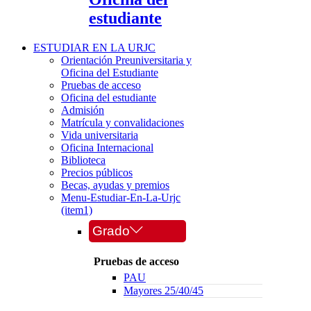
estudiante
ESTUDIAR EN LA URJC
Orientación Preuniversitaria y
Oficina del Estudiante
Pruebas de acceso
Oficina del estudiante
Admisión
Matrícula y convalidaciones
Vida universitaria
Oficina Internacional
Biblioteca
Precios públicos
Becas, ayudas y premios
Menu-Estudiar-En-La-Urjc
(item1)
Grado
Pruebas de acceso
PAU
Mayores 25/40/45