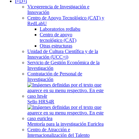
I+D+i
Vicegerencia de Investigación e
Innovación
Centro de Apoyo Tecnológico (CAT) y
RedLabU
Laboratorios redlabu
Centro de apoyo
tecnológico (CAT)
Otras estructuras
Unidad de Cultura Científica y de la
Innovación (UCC+i)
Servicio de Gestión Económica de la
Investigación
Contratación de Personal de
Investigación
Sello HRS4R
Mentoría para la investigación Euriclea
Centro de Atracción e
Internacionalización del Talento