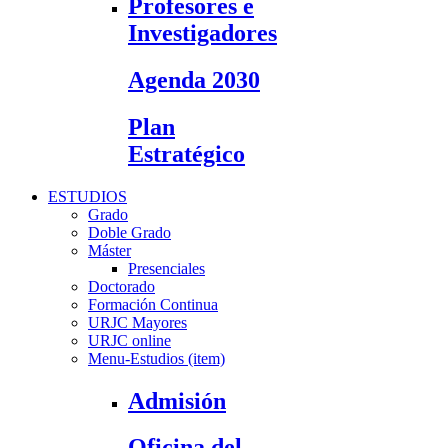
Profesores e
Investigadores
Agenda 2030
Plan
Estratégico
ESTUDIOS
Grado
Doble Grado
Máster
Presenciales
Doctorado
Formación Continua
URJC Mayores
URJC online
Menu-Estudios (item)
Admisión
Oficina del