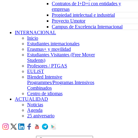
Contratos de I+D+i con entidades y
empresas
Propiedad intelectual e industrial
Proyecto Umotor
Campus de Excelencia Internacional
INTERNACIONAL
Inicio
Estudiantes internacionales
Erasmus+ y movilidad
Estudiantes Visitantes (Free Mover
Students)
Profesores / PTGAS
EULiST
Blended Intensive
Programmes/Programas Intensivos
Combinados
Centro de idiomas
ACTUALIDAD
Noticias
Agenda
25 aniversario