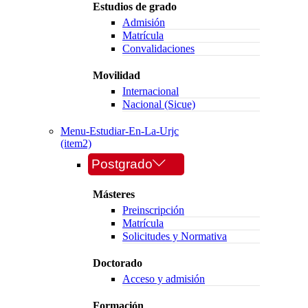
Estudios de grado
Admisión
Matrícula
Convalidaciones
Movilidad
Internacional
Nacional (Sicue)
Menu-Estudiar-En-La-Urjc
(item2)
Postgrado
Másteres
Preinscripción
Matrícula
Solicitudes y Normativa
Doctorado
Acceso y admisión
Formación