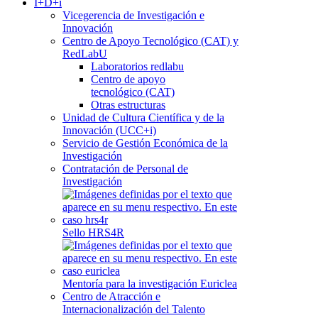
I+D+i
Vicegerencia de Investigación e
Innovación
Centro de Apoyo Tecnológico (CAT) y
RedLabU
Laboratorios redlabu
Centro de apoyo
tecnológico (CAT)
Otras estructuras
Unidad de Cultura Científica y de la
Innovación (UCC+i)
Servicio de Gestión Económica de la
Investigación
Contratación de Personal de
Investigación
Sello HRS4R
Mentoría para la investigación Euriclea
Centro de Atracción e
Internacionalización del Talento