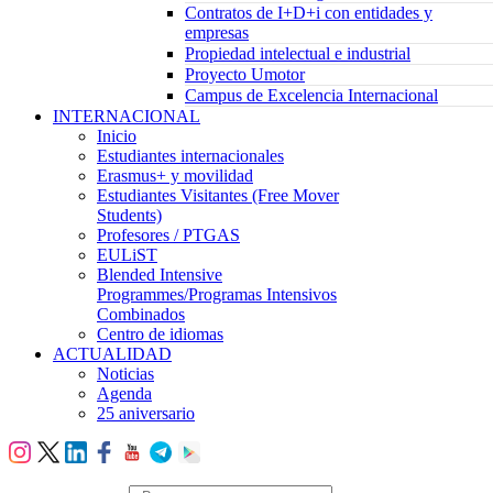
Contratos de I+D+i con entidades y
empresas
Propiedad intelectual e industrial
Proyecto Umotor
Campus de Excelencia Internacional
INTERNACIONAL
Inicio
Estudiantes internacionales
Erasmus+ y movilidad
Estudiantes Visitantes (Free Mover
Students)
Profesores / PTGAS
EULiST
Blended Intensive
Programmes/Programas Intensivos
Combinados
Centro de idiomas
ACTUALIDAD
Noticias
Agenda
25 aniversario