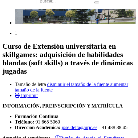
búsqueda
1
Curso de Extensión universitaria en
skillgames: adquisición de habilidades
blandas (soft skills) a través de dinámicas
jugadas
Tamaño de letra
disminuir el tamaño de la fuente
aumentar
tamaño de la fuente
Imprimir
INFORMACIÓN, PREINSCRIPCIÓN Y MATRÍCULA
Formación Continua
Teléfono:
91 665 5060
Dirección Académica:
jose.delfa@urjc.es
|| 91 488 88 45
Buzón de Ayuda al Estudiante