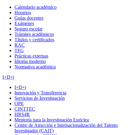
Calendario académico
Horarios
Guías docentes
Exámenes
Seguro escolar
Trámites académicos
Títulos y certificados
RAC
TFG
Prácticas externas
Idioma moderno
Normativa académica
I+D+i
I+D+i
Innovación y Transferencia
Servicion de Investigación
OPE
CINTTEC
HRS4R
Mentoría para la Investigación Euriclea
Centro de Atracción e Internacionalización del Talento
Investigador (CAIT)