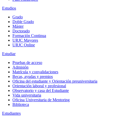
Estudios
Grado
Doble Grado
Máster
Doctorado
Formación Continua
URJC Mayores
URJC Online
Estudiar
Pruebas de acceso
Admisión
Matrícula y convalidaciones
Becas, ayudas y premios
Oficina del estudiante y Orientación preuniversitaria
Orientación laboral y profesional
Observatorio y casa del Estudiante
Vida universitaria
Oficina Universitaria de Mentoring
Biblioteca
Estudiantes