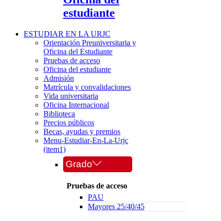
estudiante
ESTUDIAR EN LA URJC
Orientación Preuniversitaria y
Oficina del Estudiante
Pruebas de acceso
Oficina del estudiante
Admisión
Matrícula y convalidaciones
Vida universitaria
Oficina Internacional
Biblioteca
Precios públicos
Becas, ayudas y premios
Menu-Estudiar-En-La-Urjc
(item1)
Grado
Pruebas de acceso
PAU
Mayores 25/40/45