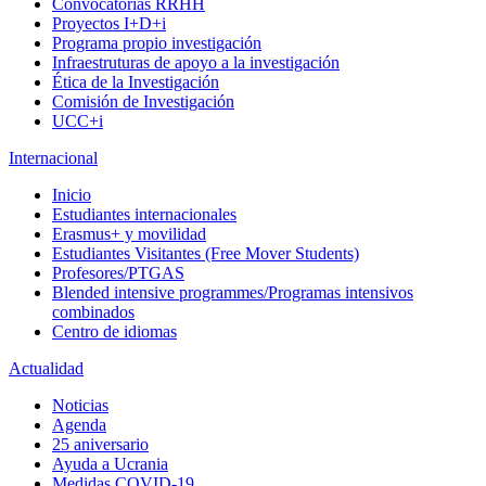
Convocatorias RRHH
Proyectos I+D+i
Programa propio investigación
Infraestruturas de apoyo a la investigación
Ética de la Investigación
Comisión de Investigación
UCC+i
Internacional
Inicio
Estudiantes internacionales
Erasmus+ y movilidad
Estudiantes Visitantes (Free Mover Students)
Profesores/PTGAS
Blended intensive programmes/Programas intensivos
combinados
Centro de idiomas
Actualidad
Noticias
Agenda
25 aniversario
Ayuda a Ucrania
Medidas COVID-19