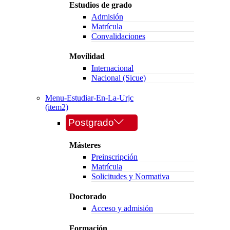
Estudios de grado
Admisión
Matrícula
Convalidaciones
Movilidad
Internacional
Nacional (Sicue)
Menu-Estudiar-En-La-Urjc
(item2)
Postgrado
Másteres
Preinscripción
Matrícula
Solicitudes y Normativa
Doctorado
Acceso y admisión
Formación