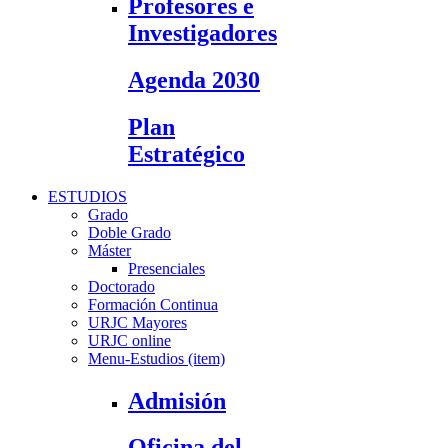
Profesores e
Investigadores
Agenda 2030
Plan
Estratégico
ESTUDIOS
Grado
Doble Grado
Máster
Presenciales
Doctorado
Formación Continua
URJC Mayores
URJC online
Menu-Estudios (item)
Admisión
Oficina del