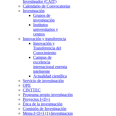
Investigador (CAIT)
Calendario de Convocatorias
Investigación
Grupos de
investigación
Institutos
universitarios y
centros
Innovación y transferencia
Innovación y
Transferencia del
Conocimiento
Campus de
excelencia
internacional energia
inteligente
Actualidad científica
Servicio de investigación
OPE
CINTTEC
Programa propio investigación
Proyectos I+D+i
Ética de la investigación
Comisión de Investigación
Menu-I+D+I (1)-Investigacion