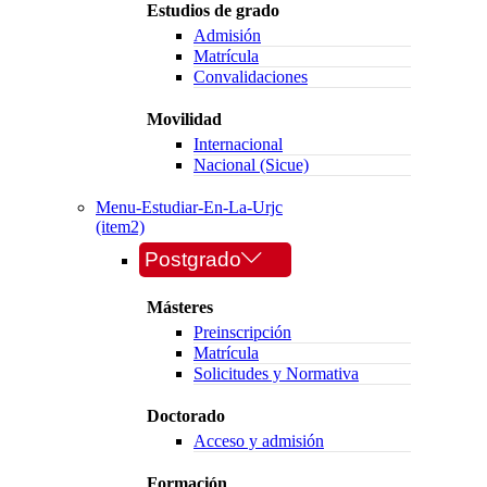
Estudios de grado
Admisión
Matrícula
Convalidaciones
Movilidad
Internacional
Nacional (Sicue)
Menu-Estudiar-En-La-Urjc
(item2)
Postgrado
Másteres
Preinscripción
Matrícula
Solicitudes y Normativa
Doctorado
Acceso y admisión
Formación