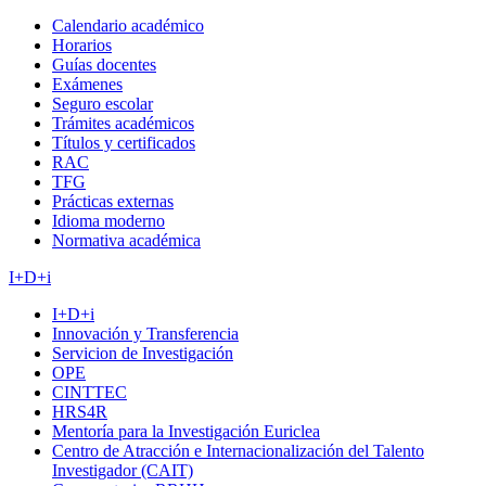
Calendario académico
Horarios
Guías docentes
Exámenes
Seguro escolar
Trámites académicos
Títulos y certificados
RAC
TFG
Prácticas externas
Idioma moderno
Normativa académica
I+D+i
I+D+i
Innovación y Transferencia
Servicion de Investigación
OPE
CINTTEC
HRS4R
Mentoría para la Investigación Euriclea
Centro de Atracción e Internacionalización del Talento
Investigador (CAIT)