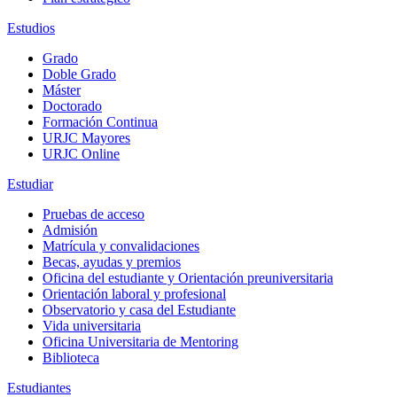
Estudios
Grado
Doble Grado
Máster
Doctorado
Formación Continua
URJC Mayores
URJC Online
Estudiar
Pruebas de acceso
Admisión
Matrícula y convalidaciones
Becas, ayudas y premios
Oficina del estudiante y Orientación preuniversitaria
Orientación laboral y profesional
Observatorio y casa del Estudiante
Vida universitaria
Oficina Universitaria de Mentoring
Biblioteca
Estudiantes