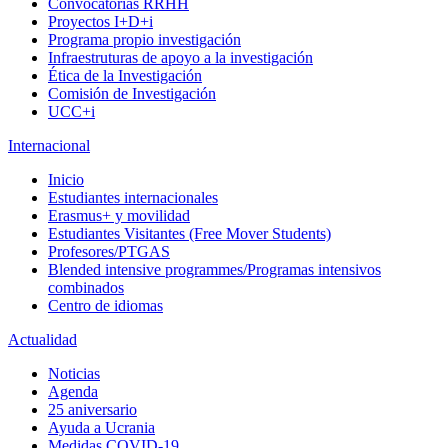
Convocatorias RRHH
Proyectos I+D+i
Programa propio investigación
Infraestruturas de apoyo a la investigación
Ética de la Investigación
Comisión de Investigación
UCC+i
Internacional
Inicio
Estudiantes internacionales
Erasmus+ y movilidad
Estudiantes Visitantes (Free Mover Students)
Profesores/PTGAS
Blended intensive programmes/Programas intensivos
combinados
Centro de idiomas
Actualidad
Noticias
Agenda
25 aniversario
Ayuda a Ucrania
Medidas COVID-19