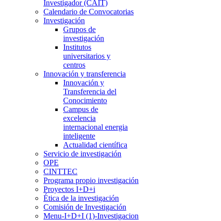
Investigador (CAIT)
Calendario de Convocatorias
Investigación
Grupos de
investigación
Institutos
universitarios y
centros
Innovación y transferencia
Innovación y
Transferencia del
Conocimiento
Campus de
excelencia
internacional energia
inteligente
Actualidad científica
Servicio de investigación
OPE
CINTTEC
Programa propio investigación
Proyectos I+D+i
Ética de la investigación
Comisión de Investigación
Menu-I+D+I (1)-Investigacion