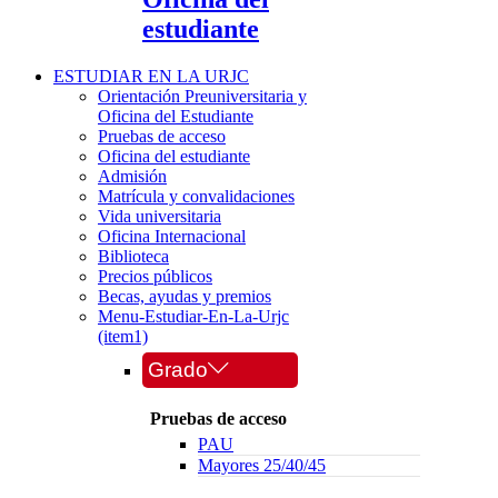
estudiante
ESTUDIAR EN LA URJC
Orientación Preuniversitaria y
Oficina del Estudiante
Pruebas de acceso
Oficina del estudiante
Admisión
Matrícula y convalidaciones
Vida universitaria
Oficina Internacional
Biblioteca
Precios públicos
Becas, ayudas y premios
Menu-Estudiar-En-La-Urjc
(item1)
Grado
Pruebas de acceso
PAU
Mayores 25/40/45