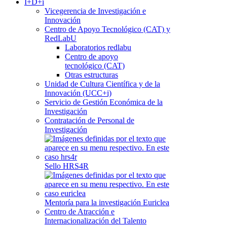
I+D+i
Vicegerencia de Investigación e
Innovación
Centro de Apoyo Tecnológico (CAT) y
RedLabU
Laboratorios redlabu
Centro de apoyo
tecnológico (CAT)
Otras estructuras
Unidad de Cultura Científica y de la
Innovación (UCC+i)
Servicio de Gestión Económica de la
Investigación
Contratación de Personal de
Investigación
Sello HRS4R
Mentoría para la investigación Euriclea
Centro de Atracción e
Internacionalización del Talento