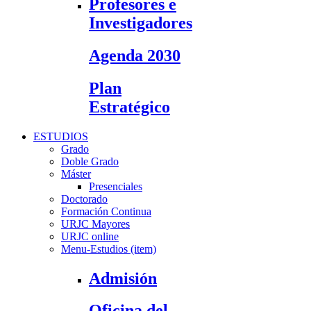
Profesores e
Investigadores
Agenda 2030
Plan
Estratégico
ESTUDIOS
Grado
Doble Grado
Máster
Presenciales
Doctorado
Formación Continua
URJC Mayores
URJC online
Menu-Estudios (item)
Admisión
Oficina del