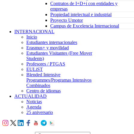
Contratos de I+D+i con entidades y
empresas
Propiedad intelectual e industrial
Proyecto Umotor
Campus de Excelencia Internacional
INTERNACIONAL
Inicio
Estudiantes internacionales
Erasmus+ y movilidad
Estudiantes Visitantes (Free Mover
Students)
Profesores / PTGAS
EULiST
Blended Intensive
Programmes/Programas Intensivos
Combinados
Centro de idiomas
ACTUALIDAD
Noticias
Agenda
25 aniversario