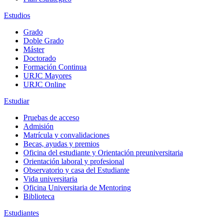
Estudios
Grado
Doble Grado
Máster
Doctorado
Formación Continua
URJC Mayores
URJC Online
Estudiar
Pruebas de acceso
Admisión
Matrícula y convalidaciones
Becas, ayudas y premios
Oficina del estudiante y Orientación preuniversitaria
Orientación laboral y profesional
Observatorio y casa del Estudiante
Vida universitaria
Oficina Universitaria de Mentoring
Biblioteca
Estudiantes