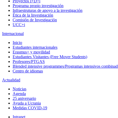
Proyectos I+D+i
Programa propio investigación
Infraestruturas de apoyo a la investigación
Ética de la Investigación
Comisión de Investigación
UCC+i
Internacional
Inicio
Estudiantes internacionales
Erasmus+ y movilidad
Estudiantes Visitantes (Free Mover Students)
Profesores/PTGAS
Blended intensive programmes/Programas intensivos combinad
Centro de idiomas
Actualidad
Noticias
Agenda
25 aniversario
Ayuda a Ucrania
Medidas COVID-19
Intranet