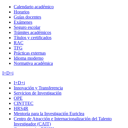
Calendario académico
Horarios
Guías docentes
Exámenes
Seguro escolar
Trámites académicos
Títulos y certificados
RAC
TFG
Prácticas externas
Idioma moderno
Normativa académica
I+D+i
I+D+i
Innovación y Transferencia
Servicion de Investigación
OPE
CINTTEC
HRS4R
Mentoría para la Investigación Euriclea
Centro de Atracción e Internacionalización del Talento
Investigador (CAIT)