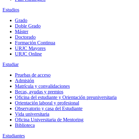
Estudios
Grado
Doble Grado
Máster
Doctorado
Formación Continua
URJC Mayores
URJC Online
Estudiar
Pruebas de acceso
Admisión
Matrícula y convalidaciones
Becas, ayudas y premios
Oficina del estudiante y Orientación preuniversitaria
Orientación laboral y profesional
Observatorio y casa del Estudiante
Vida universitaria
Oficina Universitaria de Mentoring
Biblioteca
Estudiantes