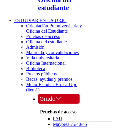
estudiante
ESTUDIAR EN LA URJC
Orientación Preuniversitaria y
Oficina del Estudiante
Pruebas de acceso
Oficina del estudiante
Admisión
Matrícula y convalidaciones
Vida universitaria
Oficina Internacional
Biblioteca
Precios públicos
Becas, ayudas y premios
Menu-Estudiar-En-La-Urjc
(item1)
Grado
Pruebas de acceso
PAU
Mayores 25/40/45