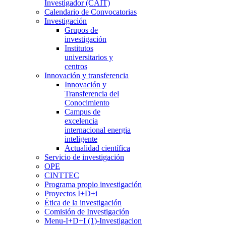
Investigador (CAIT)
Calendario de Convocatorias
Investigación
Grupos de
investigación
Institutos
universitarios y
centros
Innovación y transferencia
Innovación y
Transferencia del
Conocimiento
Campus de
excelencia
internacional energia
inteligente
Actualidad científica
Servicio de investigación
OPE
CINTTEC
Programa propio investigación
Proyectos I+D+i
Ética de la investigación
Comisión de Investigación
Menu-I+D+I (1)-Investigacion