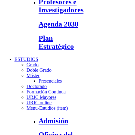
Profesores e
Investigadores
Agenda 2030
Plan
Estratégico
ESTUDIOS
Grado
Doble Grado
Máster
Presenciales
Doctorado
Formación Continua
URJC Mayores
URJC online
Menu-Estudios (item)
Admisión
Oficina del