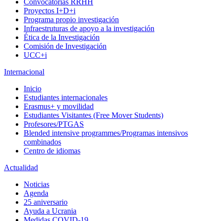
Convocatorias RRHH
Proyectos I+D+i
Programa propio investigación
Infraestruturas de apoyo a la investigación
Ética de la Investigación
Comisión de Investigación
UCC+i
Internacional
Inicio
Estudiantes internacionales
Erasmus+ y movilidad
Estudiantes Visitantes (Free Mover Students)
Profesores/PTGAS
Blended intensive programmes/Programas intensivos
combinados
Centro de idiomas
Actualidad
Noticias
Agenda
25 aniversario
Ayuda a Ucrania
Medidas COVID-19