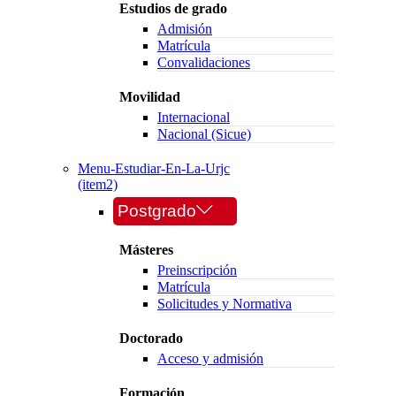
Estudios de grado
Admisión
Matrícula
Convalidaciones
Movilidad
Internacional
Nacional (Sicue)
Menu-Estudiar-En-La-Urjc
(item2)
Postgrado
Másteres
Preinscripción
Matrícula
Solicitudes y Normativa
Doctorado
Acceso y admisión
Formación