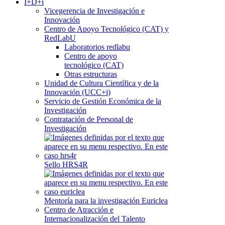
I+D+i
Vicegerencia de Investigación e
Innovación
Centro de Apoyo Tecnológico (CAT) y
RedLabU
Laboratorios redlabu
Centro de apoyo
tecnológico (CAT)
Otras estructuras
Unidad de Cultura Científica y de la
Innovación (UCC+i)
Servicio de Gestión Económica de la
Investigación
Contratación de Personal de
Investigación
Sello HRS4R
Mentoría para la investigación Euriclea
Centro de Atracción e
Internacionalización del Talento