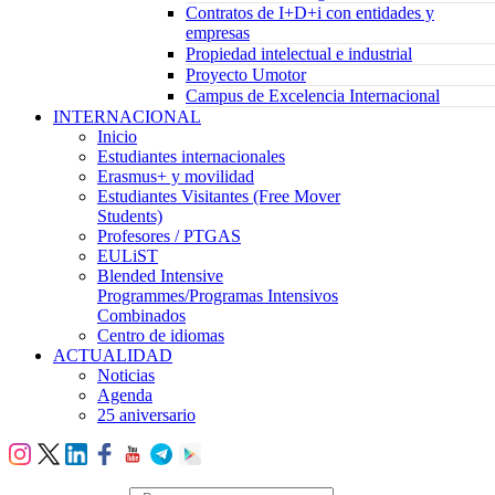
Contratos de I+D+i con entidades y
empresas
Propiedad intelectual e industrial
Proyecto Umotor
Campus de Excelencia Internacional
INTERNACIONAL
Inicio
Estudiantes internacionales
Erasmus+ y movilidad
Estudiantes Visitantes (Free Mover
Students)
Profesores / PTGAS
EULiST
Blended Intensive
Programmes/Programas Intensivos
Combinados
Centro de idiomas
ACTUALIDAD
Noticias
Agenda
25 aniversario