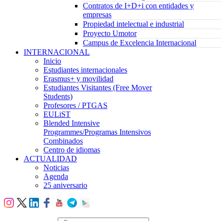
Contratos de I+D+i con entidades y
empresas
Propiedad intelectual e industrial
Proyecto Umotor
Campus de Excelencia Internacional
INTERNACIONAL
Inicio
Estudiantes internacionales
Erasmus+ y movilidad
Estudiantes Visitantes (Free Mover
Students)
Profesores / PTGAS
EULiST
Blended Intensive
Programmes/Programas Intensivos
Combinados
Centro de idiomas
ACTUALIDAD
Noticias
Agenda
25 aniversario