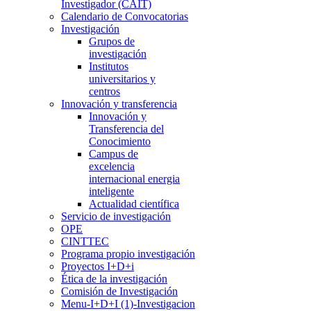
Investigador (CAIT)
Calendario de Convocatorias
Investigación
Grupos de
investigación
Institutos
universitarios y
centros
Innovación y transferencia
Innovación y
Transferencia del
Conocimiento
Campus de
excelencia
internacional energia
inteligente
Actualidad científica
Servicio de investigación
OPE
CINTTEC
Programa propio investigación
Proyectos I+D+i
Ética de la investigación
Comisión de Investigación
Menu-I+D+I (1)-Investigacion