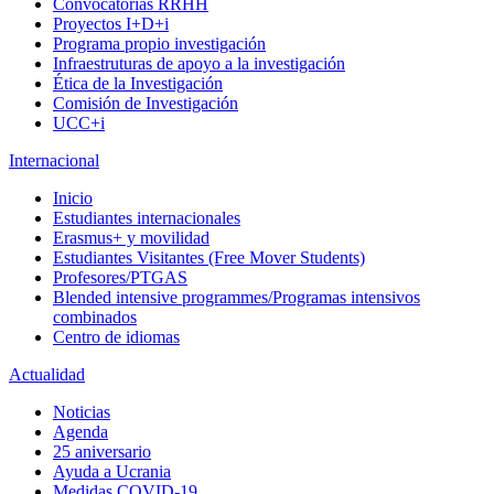
Convocatorias RRHH
Proyectos I+D+i
Programa propio investigación
Infraestruturas de apoyo a la investigación
Ética de la Investigación
Comisión de Investigación
UCC+i
Internacional
Inicio
Estudiantes internacionales
Erasmus+ y movilidad
Estudiantes Visitantes (Free Mover Students)
Profesores/PTGAS
Blended intensive programmes/Programas intensivos
combinados
Centro de idiomas
Actualidad
Noticias
Agenda
25 aniversario
Ayuda a Ucrania
Medidas COVID-19