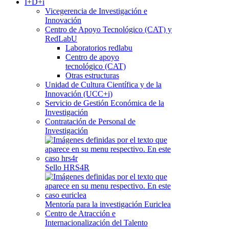
I+D+i
Vicegerencia de Investigación e
Innovación
Centro de Apoyo Tecnológico (CAT) y
RedLabU
Laboratorios redlabu
Centro de apoyo
tecnológico (CAT)
Otras estructuras
Unidad de Cultura Científica y de la
Innovación (UCC+i)
Servicio de Gestión Económica de la
Investigación
Contratación de Personal de
Investigación
Sello HRS4R
Mentoría para la investigación Euriclea
Centro de Atracción e
Internacionalización del Talento