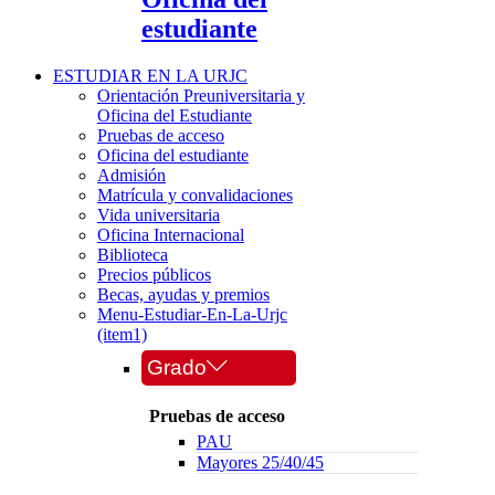
estudiante
ESTUDIAR EN LA URJC
Orientación Preuniversitaria y
Oficina del Estudiante
Pruebas de acceso
Oficina del estudiante
Admisión
Matrícula y convalidaciones
Vida universitaria
Oficina Internacional
Biblioteca
Precios públicos
Becas, ayudas y premios
Menu-Estudiar-En-La-Urjc
(item1)
Grado
Pruebas de acceso
PAU
Mayores 25/40/45