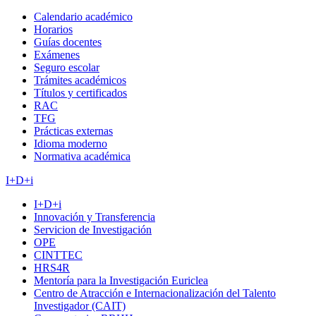
Calendario académico
Horarios
Guías docentes
Exámenes
Seguro escolar
Trámites académicos
Títulos y certificados
RAC
TFG
Prácticas externas
Idioma moderno
Normativa académica
I+D+i
I+D+i
Innovación y Transferencia
Servicion de Investigación
OPE
CINTTEC
HRS4R
Mentoría para la Investigación Euriclea
Centro de Atracción e Internacionalización del Talento
Investigador (CAIT)