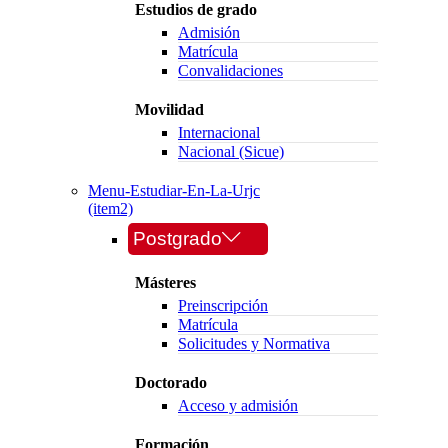
Estudios de grado
Admisión
Matrícula
Convalidaciones
Movilidad
Internacional
Nacional (Sicue)
Menu-Estudiar-En-La-Urjc
(item2)
Postgrado
Másteres
Preinscripción
Matrícula
Solicitudes y Normativa
Doctorado
Acceso y admisión
Formación