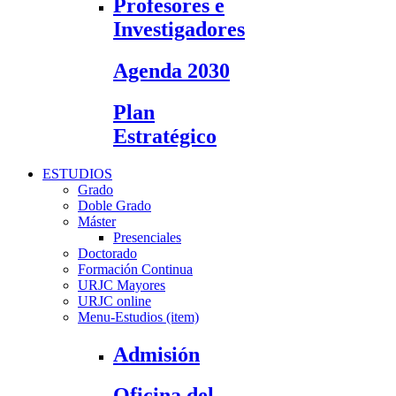
Profesores e
Investigadores
Agenda 2030
Plan
Estratégico
ESTUDIOS
Grado
Doble Grado
Máster
Presenciales
Doctorado
Formación Continua
URJC Mayores
URJC online
Menu-Estudios (item)
Admisión
Oficina del