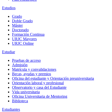
Estudios
Grado
Doble Grado
Máster
Doctorado
Formación Continua
URJC Mayores
URJC Online
Estudiar
Pruebas de acceso
Admisión
Matrícula y convalidaciones
Becas, ayudas y premios
Oficina del estudiante y Orientación preuniversitaria
Orientación laboral y profesional
Observatorio y casa del Estudiante
Vida universitaria
Oficina Universitaria de Mentoring
Biblioteca
Estudiantes