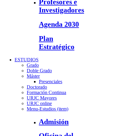
Profesores e
Investigadores
Agenda 2030
Plan
Estratégico
ESTUDIOS
Grado
Doble Grado
Máster
Presenciales
Doctorado
Formación Continua
URJC Mayores
URJC online
Menu-Estudios (item)
Admisión
Oficina del