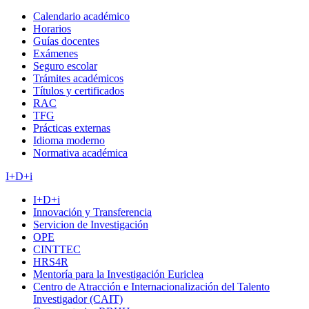
Calendario académico
Horarios
Guías docentes
Exámenes
Seguro escolar
Trámites académicos
Títulos y certificados
RAC
TFG
Prácticas externas
Idioma moderno
Normativa académica
I+D+i
I+D+i
Innovación y Transferencia
Servicion de Investigación
OPE
CINTTEC
HRS4R
Mentoría para la Investigación Euriclea
Centro de Atracción e Internacionalización del Talento
Investigador (CAIT)