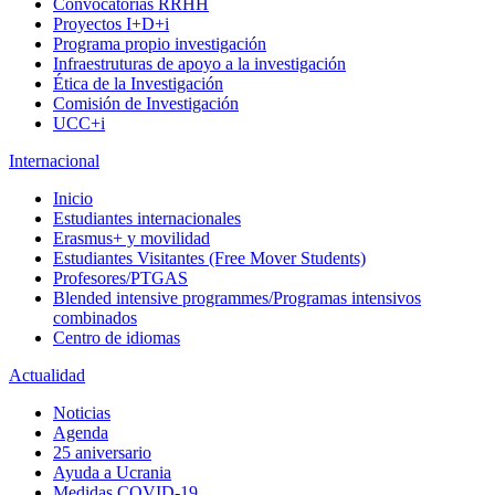
Convocatorias RRHH
Proyectos I+D+i
Programa propio investigación
Infraestruturas de apoyo a la investigación
Ética de la Investigación
Comisión de Investigación
UCC+i
Internacional
Inicio
Estudiantes internacionales
Erasmus+ y movilidad
Estudiantes Visitantes (Free Mover Students)
Profesores/PTGAS
Blended intensive programmes/Programas intensivos
combinados
Centro de idiomas
Actualidad
Noticias
Agenda
25 aniversario
Ayuda a Ucrania
Medidas COVID-19