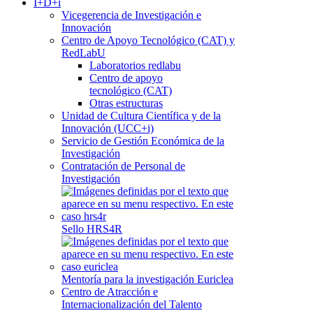
I+D+i
Vicegerencia de Investigación e
Innovación
Centro de Apoyo Tecnológico (CAT) y
RedLabU
Laboratorios redlabu
Centro de apoyo
tecnológico (CAT)
Otras estructuras
Unidad de Cultura Científica y de la
Innovación (UCC+i)
Servicio de Gestión Económica de la
Investigación
Contratación de Personal de
Investigación
Sello HRS4R
Mentoría para la investigación Euriclea
Centro de Atracción e
Internacionalización del Talento