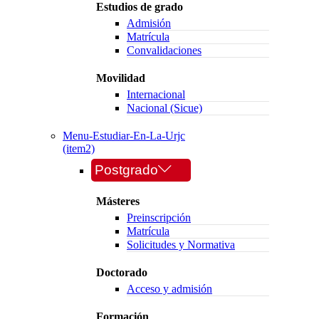
Estudios de grado
Admisión
Matrícula
Convalidaciones
Movilidad
Internacional
Nacional (Sicue)
Menu-Estudiar-En-La-Urjc
(item2)
Postgrado
Másteres
Preinscripción
Matrícula
Solicitudes y Normativa
Doctorado
Acceso y admisión
Formación