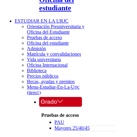
estudiante
ESTUDIAR EN LA URJC
Orientación Preuniversitaria y
Oficina del Estudiante
Pruebas de acceso
Oficina del estudiante
Admisión
Matrícula y convalidaciones
Vida universitaria
Oficina Internacional
Biblioteca
Precios públicos
Becas, ayudas y premios
Menu-Estudiar-En-La-Urjc
(item1)
Grado
Pruebas de acceso
PAU
Mayores 25/40/45