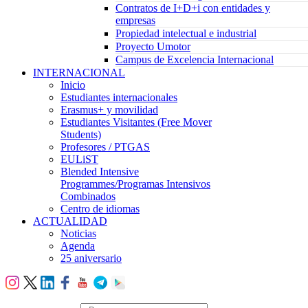
Contratos de I+D+i con entidades y
empresas
Propiedad intelectual e industrial
Proyecto Umotor
Campus de Excelencia Internacional
INTERNACIONAL
Inicio
Estudiantes internacionales
Erasmus+ y movilidad
Estudiantes Visitantes (Free Mover
Students)
Profesores / PTGAS
EULiST
Blended Intensive
Programmes/Programas Intensivos
Combinados
Centro de idiomas
ACTUALIDAD
Noticias
Agenda
25 aniversario