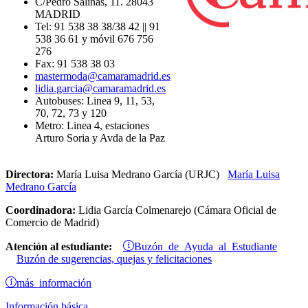
C/Pedro Salinas, 11. 28043
MADRID
Tel: 91 538 38 38/38 42 || 91
538 36 61 y móvil 676 756
276
Fax: 91 538 38 03
mastermoda@camaramadrid.es
lidia.garcia@camaramadrid.es
Autobuses: Linea 9, 11, 53,
70, 72, 73 y 120
Metro: Linea 4, estaciones
Arturo Soria y Avda de la Paz
Directora:
María Luisa Medrano García (URJC)
María Luisa
Medrano García
Coordinadora:
Lidia García Colmenarejo (Cámara Oficial de
Comercio de Madrid)
Buzón de Ayuda al Estudiante
Atención al estudiante:
Buzón de sugerencias, quejas y felicitaciones
más información
Información básica