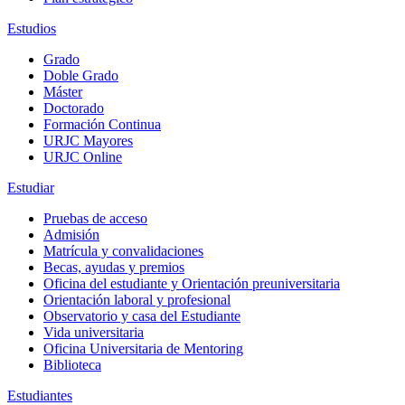
Estudios
Grado
Doble Grado
Máster
Doctorado
Formación Continua
URJC Mayores
URJC Online
Estudiar
Pruebas de acceso
Admisión
Matrícula y convalidaciones
Becas, ayudas y premios
Oficina del estudiante y Orientación preuniversitaria
Orientación laboral y profesional
Observatorio y casa del Estudiante
Vida universitaria
Oficina Universitaria de Mentoring
Biblioteca
Estudiantes