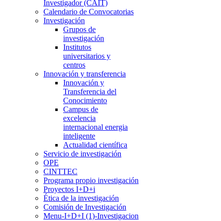
Investigador (CAIT)
Calendario de Convocatorias
Investigación
Grupos de
investigación
Institutos
universitarios y
centros
Innovación y transferencia
Innovación y
Transferencia del
Conocimiento
Campus de
excelencia
internacional energia
inteligente
Actualidad científica
Servicio de investigación
OPE
CINTTEC
Programa propio investigación
Proyectos I+D+i
Ética de la investigación
Comisión de Investigación
Menu-I+D+I (1)-Investigacion