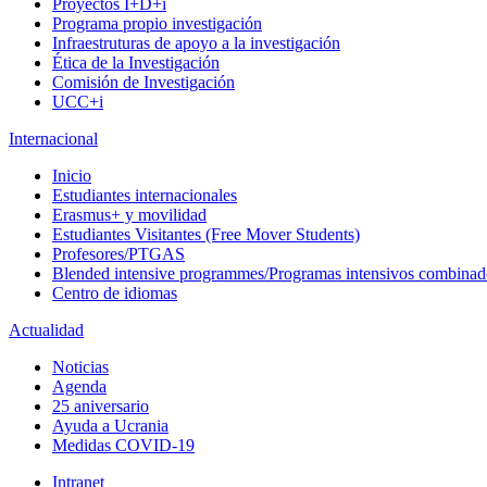
Proyectos I+D+i
Programa propio investigación
Infraestruturas de apoyo a la investigación
Ética de la Investigación
Comisión de Investigación
UCC+i
Internacional
Inicio
Estudiantes internacionales
Erasmus+ y movilidad
Estudiantes Visitantes (Free Mover Students)
Profesores/PTGAS
Blended intensive programmes/Programas intensivos combinad
Centro de idiomas
Actualidad
Noticias
Agenda
25 aniversario
Ayuda a Ucrania
Medidas COVID-19
Intranet