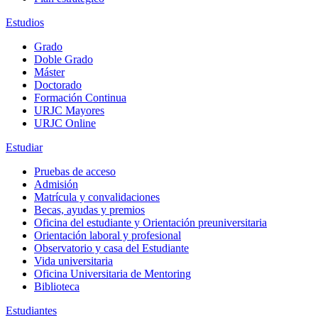
Estudios
Grado
Doble Grado
Máster
Doctorado
Formación Continua
URJC Mayores
URJC Online
Estudiar
Pruebas de acceso
Admisión
Matrícula y convalidaciones
Becas, ayudas y premios
Oficina del estudiante y Orientación preuniversitaria
Orientación laboral y profesional
Observatorio y casa del Estudiante
Vida universitaria
Oficina Universitaria de Mentoring
Biblioteca
Estudiantes