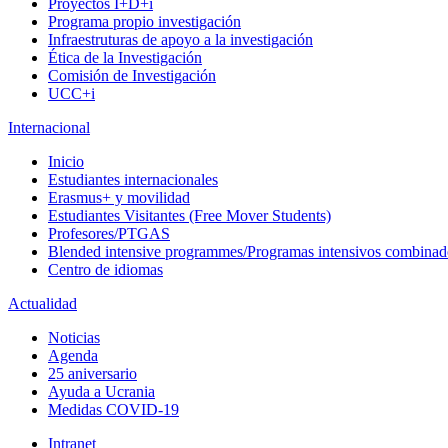
Proyectos I+D+i
Programa propio investigación
Infraestruturas de apoyo a la investigación
Ética de la Investigación
Comisión de Investigación
UCC+i
Internacional
Inicio
Estudiantes internacionales
Erasmus+ y movilidad
Estudiantes Visitantes (Free Mover Students)
Profesores/PTGAS
Blended intensive programmes/Programas intensivos combinad
Centro de idiomas
Actualidad
Noticias
Agenda
25 aniversario
Ayuda a Ucrania
Medidas COVID-19
Intranet