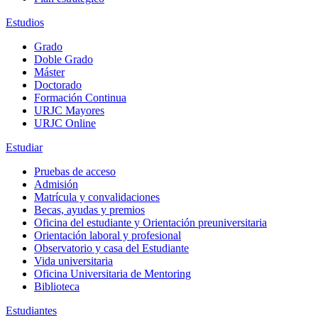
Estudios
Grado
Doble Grado
Máster
Doctorado
Formación Continua
URJC Mayores
URJC Online
Estudiar
Pruebas de acceso
Admisión
Matrícula y convalidaciones
Becas, ayudas y premios
Oficina del estudiante y Orientación preuniversitaria
Orientación laboral y profesional
Observatorio y casa del Estudiante
Vida universitaria
Oficina Universitaria de Mentoring
Biblioteca
Estudiantes