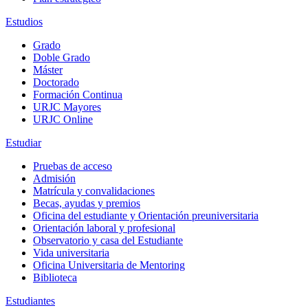
Estudios
Grado
Doble Grado
Máster
Doctorado
Formación Continua
URJC Mayores
URJC Online
Estudiar
Pruebas de acceso
Admisión
Matrícula y convalidaciones
Becas, ayudas y premios
Oficina del estudiante y Orientación preuniversitaria
Orientación laboral y profesional
Observatorio y casa del Estudiante
Vida universitaria
Oficina Universitaria de Mentoring
Biblioteca
Estudiantes