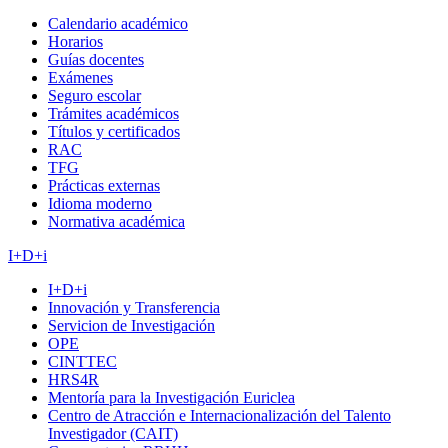
Calendario académico
Horarios
Guías docentes
Exámenes
Seguro escolar
Trámites académicos
Títulos y certificados
RAC
TFG
Prácticas externas
Idioma moderno
Normativa académica
I+D+i
I+D+i
Innovación y Transferencia
Servicion de Investigación
OPE
CINTTEC
HRS4R
Mentoría para la Investigación Euriclea
Centro de Atracción e Internacionalización del Talento
Investigador (CAIT)