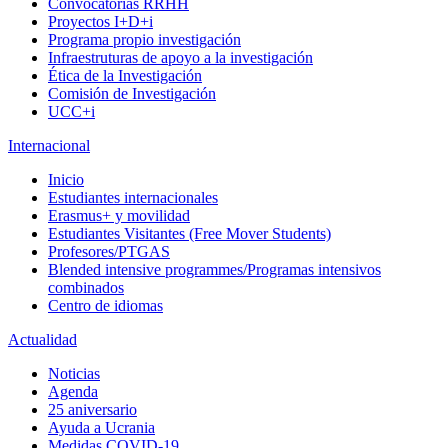
Convocatorias RRHH
Proyectos I+D+i
Programa propio investigación
Infraestruturas de apoyo a la investigación
Ética de la Investigación
Comisión de Investigación
UCC+i
Internacional
Inicio
Estudiantes internacionales
Erasmus+ y movilidad
Estudiantes Visitantes (Free Mover Students)
Profesores/PTGAS
Blended intensive programmes/Programas intensivos
combinados
Centro de idiomas
Actualidad
Noticias
Agenda
25 aniversario
Ayuda a Ucrania
Medidas COVID-19