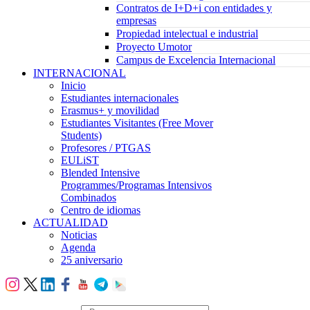
Contratos de I+D+i con entidades y
empresas
Propiedad intelectual e industrial
Proyecto Umotor
Campus de Excelencia Internacional
INTERNACIONAL
Inicio
Estudiantes internacionales
Erasmus+ y movilidad
Estudiantes Visitantes (Free Mover
Students)
Profesores / PTGAS
EULiST
Blended Intensive
Programmes/Programas Intensivos
Combinados
Centro de idiomas
ACTUALIDAD
Noticias
Agenda
25 aniversario