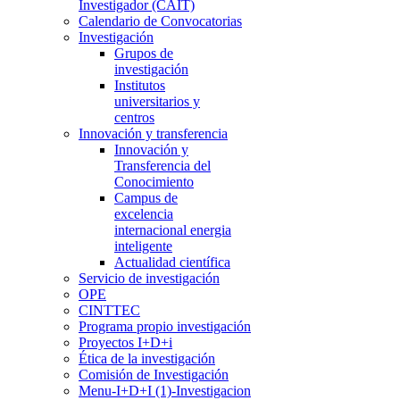
Investigador (CAIT)
Calendario de Convocatorias
Investigación
Grupos de
investigación
Institutos
universitarios y
centros
Innovación y transferencia
Innovación y
Transferencia del
Conocimiento
Campus de
excelencia
internacional energia
inteligente
Actualidad científica
Servicio de investigación
OPE
CINTTEC
Programa propio investigación
Proyectos I+D+i
Ética de la investigación
Comisión de Investigación
Menu-I+D+I (1)-Investigacion