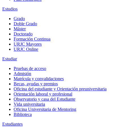
Estudios
Grado
Doble Grado
Máster
Doctorado
Formación Continua
URJC Mayores
URJC Online
Estudiar
Pruebas de acceso
Admisión
Matrícula y convalidaciones
Becas, ayudas y premios
Oficina del estudiante y Orientación preuniversitaria
Orientación laboral y profesional
Observatorio y casa del Estudiante
Vida universitaria
Oficina Universitaria de Mentoring
Biblioteca
Estudiantes