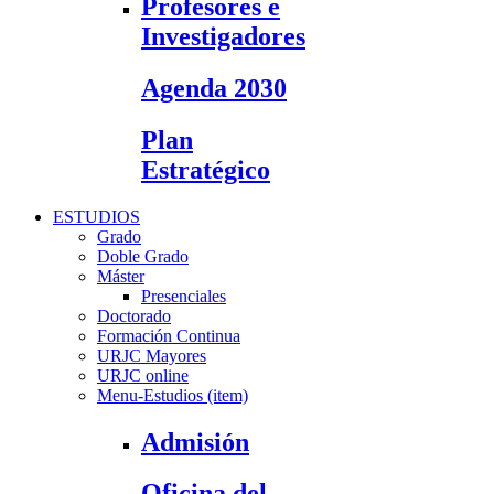
Profesores e
Investigadores
Agenda 2030
Plan
Estratégico
ESTUDIOS
Grado
Doble Grado
Máster
Presenciales
Doctorado
Formación Continua
URJC Mayores
URJC online
Menu-Estudios (item)
Admisión
Oficina del