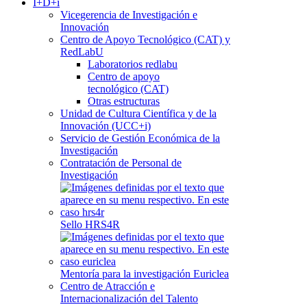
I+D+i
Vicegerencia de Investigación e
Innovación
Centro de Apoyo Tecnológico (CAT) y
RedLabU
Laboratorios redlabu
Centro de apoyo
tecnológico (CAT)
Otras estructuras
Unidad de Cultura Científica y de la
Innovación (UCC+i)
Servicio de Gestión Económica de la
Investigación
Contratación de Personal de
Investigación
Sello HRS4R
Mentoría para la investigación Euriclea
Centro de Atracción e
Internacionalización del Talento