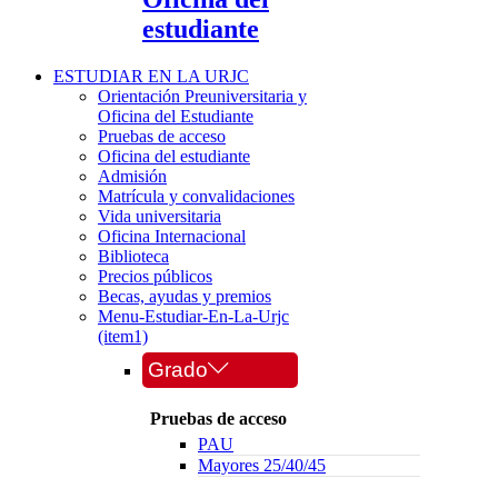
estudiante
ESTUDIAR EN LA URJC
Orientación Preuniversitaria y
Oficina del Estudiante
Pruebas de acceso
Oficina del estudiante
Admisión
Matrícula y convalidaciones
Vida universitaria
Oficina Internacional
Biblioteca
Precios públicos
Becas, ayudas y premios
Menu-Estudiar-En-La-Urjc
(item1)
Grado
Pruebas de acceso
PAU
Mayores 25/40/45