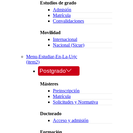
Estudios de grado
Admisión
Matrícula
Convalidaciones
Movilidad
Internacional
Nacional (Sicue)
Menu-Estudiar-En-La-Urjc
(item2)
Postgrado
Másteres
Preinscripción
Matrícula
Solicitudes y Normativa
Doctorado
Acceso y admisión
Formación