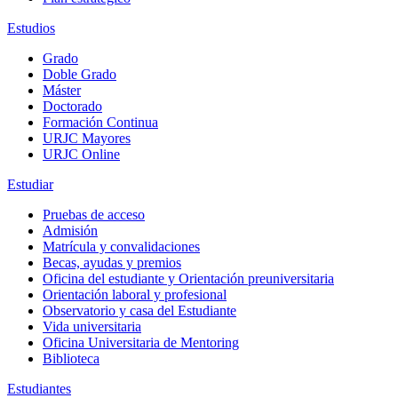
Estudios
Grado
Doble Grado
Máster
Doctorado
Formación Continua
URJC Mayores
URJC Online
Estudiar
Pruebas de acceso
Admisión
Matrícula y convalidaciones
Becas, ayudas y premios
Oficina del estudiante y Orientación preuniversitaria
Orientación laboral y profesional
Observatorio y casa del Estudiante
Vida universitaria
Oficina Universitaria de Mentoring
Biblioteca
Estudiantes