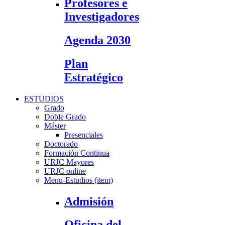
Profesores e
Investigadores
Agenda 2030
Plan
Estratégico
ESTUDIOS
Grado
Doble Grado
Máster
Presenciales
Doctorado
Formación Continua
URJC Mayores
URJC online
Menu-Estudios (item)
Admisión
Oficina del