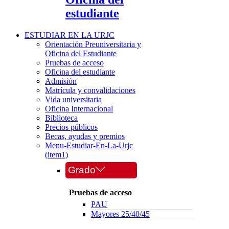
estudiante
ESTUDIAR EN LA URJC
Orientación Preuniversitaria y
Oficina del Estudiante
Pruebas de acceso
Oficina del estudiante
Admisión
Matrícula y convalidaciones
Vida universitaria
Oficina Internacional
Biblioteca
Precios públicos
Becas, ayudas y premios
Menu-Estudiar-En-La-Urjc
(item1)
Grado
Pruebas de acceso
PAU
Mayores 25/40/45