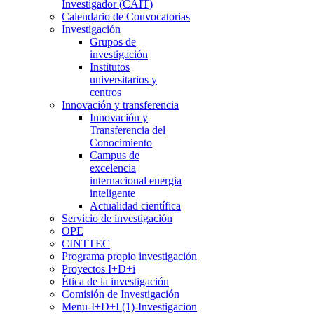
Investigador (CAIT)
Calendario de Convocatorias
Investigación
Grupos de
investigación
Institutos
universitarios y
centros
Innovación y transferencia
Innovación y
Transferencia del
Conocimiento
Campus de
excelencia
internacional energia
inteligente
Actualidad científica
Servicio de investigación
OPE
CINTTEC
Programa propio investigación
Proyectos I+D+i
Ética de la investigación
Comisión de Investigación
Menu-I+D+I (1)-Investigacion