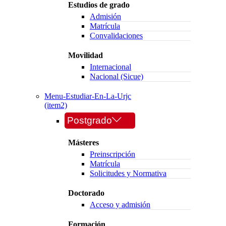
Estudios de grado
Admisión
Matrícula
Convalidaciones
Movilidad
Internacional
Nacional (Sicue)
Menu-Estudiar-En-La-Urjc
(item2)
Postgrado
Másteres
Preinscripción
Matrícula
Solicitudes y Normativa
Doctorado
Acceso y admisión
Formación