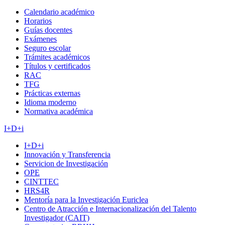
Calendario académico
Horarios
Guías docentes
Exámenes
Seguro escolar
Trámites académicos
Títulos y certificados
RAC
TFG
Prácticas externas
Idioma moderno
Normativa académica
I+D+i
I+D+i
Innovación y Transferencia
Servicion de Investigación
OPE
CINTTEC
HRS4R
Mentoría para la Investigación Euriclea
Centro de Atracción e Internacionalización del Talento
Investigador (CAIT)