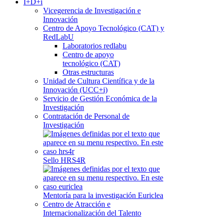
I+D+i
Vicegerencia de Investigación e
Innovación
Centro de Apoyo Tecnológico (CAT) y
RedLabU
Laboratorios redlabu
Centro de apoyo
tecnológico (CAT)
Otras estructuras
Unidad de Cultura Científica y de la
Innovación (UCC+i)
Servicio de Gestión Económica de la
Investigación
Contratación de Personal de
Investigación
Sello HRS4R
Mentoría para la investigación Euriclea
Centro de Atracción e
Internacionalización del Talento