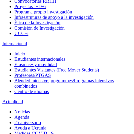
Convocatorias RRHH
Proyectos I+D+i
Programa propio investigación
Infraestruturas de apoyo a la investigación
Ética de la Investigación
Comisión de Investigación
UCC+i
Internacional
Inicio
Estudiantes internacionales
Erasmus+ y movilidad
Estudiantes Visitantes (Free Mover Students)
Profesores/PTGAS
Blended intensive programmes/Programas intensivos
combinados
Centro de idiomas
Actualidad
Noticias
Agenda
25 aniversario
Ayuda a Ucrania
Medidas COVID-19