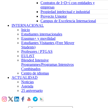
Contratos de I+D+i con entidades y
empresas
Propiedad intelectual e industrial
Proyecto Umotor
Campus de Excelencia Internacional
INTERNACIONAL
Inicio
Estudiantes internacionales
Erasmus+ y movilidad
Estudiantes Visitantes (Free Mover
Students)
Profesores / PTGAS
EULiST
Blended Intensive
Programmes/Programas Intensivos
Combinados
Centro de idiomas
ACTUALIDAD
Noticias
Agenda
25 aniversario