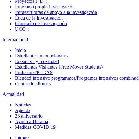
Proyectos I+D+i
Programa propio investigación
Infraestruturas de apoyo a la investigación
Ética de la Investigación
Comisión de Investigación
UCC+i
Internacional
Inicio
Estudiantes internacionales
Erasmus+ y movilidad
Estudiantes Visitantes (Free Mover Students)
Profesores/PTGAS
Blended intensive programmes/Programas intensivos combinad
Centro de idiomas
Actualidad
Noticias
Agenda
25 aniversario
Ayuda a Ucrania
Medidas COVID-19
Intranet