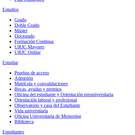
Estudios
Grado
Doble Grado
Máster
Doctorado
Formación Continua
URJC Mayores
URJC Online
Estudiar
Pruebas de acceso
Admisión
Matrícula y convalidaciones
Becas, ayudas y premios
Oficina del estudiante y Orientación preuniversitaria
Orientación laboral y profesional
Observatorio y casa del Estudiante
Vida universitaria
Oficina Universitaria de Mentoring
Biblioteca
Estudiantes