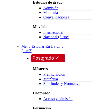
Estudios de grado
Admisión
Matrícula
Convalidaciones
Movilidad
Internacional
Nacional (Sicue)
Menu-Estudiar-En-La-Urjc
(item2)
Postgrado
Másteres
Preinscripción
Matrícula
Solicitudes y Normativa
Doctorado
Acceso y admisión
Formación