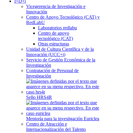
I+D+i
Vicegerencia de Investigación e
Innovación
Centro de Apoyo Tecnológico (CAT) y
RedLabU
Laboratorios redlabu
Centro de apoyo
tecnológico (CAT)
Otras estructuras
Unidad de Cultura Científica y de la
Innovación (UCC+i)
Servicio de Gestión Económica de la
Investigación
Contratación de Personal de
Investigación
Sello HRS4R
Mentoría para la investigación Euriclea
Centro de Atracción e
Internacionalización del Talento