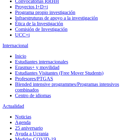
Convocatorias RRHH
Proyectos I+D+i
Programa propio investigación
Infraestruturas de apoyo a la investigación
Ética de la Investigación
Comisión de Investigación
UCC+i
Internacional
Inicio
Estudiantes internacionales
Erasmus+ y movilidad
Estudiantes Visitantes (Free Mover Students)
Profesores/PTGAS
Blended intensive programmes/Programas intensivos
combinados
Centro de idiomas
Actualidad
Noticias
Agenda
25 aniversario
Ayuda a Ucrania
Medidas COVID-19