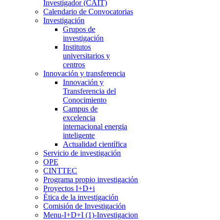
Investigador (CAIT)
Calendario de Convocatorias
Investigación
Grupos de
investigación
Institutos
universitarios y
centros
Innovación y transferencia
Innovación y
Transferencia del
Conocimiento
Campus de
excelencia
internacional energia
inteligente
Actualidad científica
Servicio de investigación
OPE
CINTTEC
Programa propio investigación
Proyectos I+D+i
Ética de la investigación
Comisión de Investigación
Menu-I+D+I (1)-Investigacion