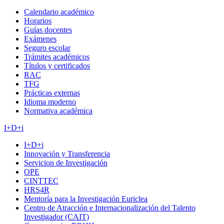
Calendario académico
Horarios
Guías docentes
Exámenes
Seguro escolar
Trámites académicos
Títulos y certificados
RAC
TFG
Prácticas externas
Idioma moderno
Normativa académica
I+D+i
I+D+i
Innovación y Transferencia
Servicion de Investigación
OPE
CINTTEC
HRS4R
Mentoría para la Investigación Euriclea
Centro de Atracción e Internacionalización del Talento
Investigador (CAIT)