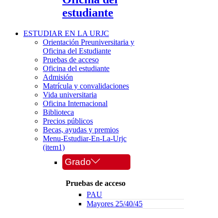
estudiante
ESTUDIAR EN LA URJC
Orientación Preuniversitaria y
Oficina del Estudiante
Pruebas de acceso
Oficina del estudiante
Admisión
Matrícula y convalidaciones
Vida universitaria
Oficina Internacional
Biblioteca
Precios públicos
Becas, ayudas y premios
Menu-Estudiar-En-La-Urjc
(item1)
Grado
Pruebas de acceso
PAU
Mayores 25/40/45