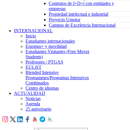
Contratos de I+D+i con entidades y
empresas
Propiedad intelectual e industrial
Proyecto Umotor
Campus de Excelencia Internacional
INTERNACIONAL
Inicio
Estudiantes internacionales
Erasmus+ y movilidad
Estudiantes Visitantes (Free Mover
Students)
Profesores / PTGAS
EULiST
Blended Intensive
Programmes/Programas Intensivos
Combinados
Centro de idiomas
ACTUALIDAD
Noticias
Agenda
25 aniversario