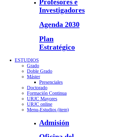
Profesores e
Investigadores
Agenda 2030
Plan
Estratégico
ESTUDIOS
Grado
Doble Grado
Máster
Presenciales
Doctorado
Formación Continua
URJC Mayores
URJC online
Menu-Estudios (item)
Admisión
Oficina del