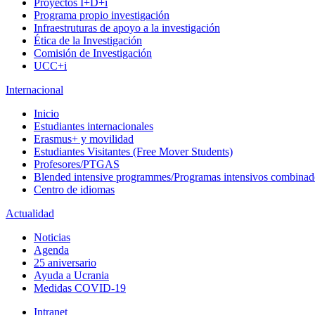
Proyectos I+D+i
Programa propio investigación
Infraestruturas de apoyo a la investigación
Ética de la Investigación
Comisión de Investigación
UCC+i
Internacional
Inicio
Estudiantes internacionales
Erasmus+ y movilidad
Estudiantes Visitantes (Free Mover Students)
Profesores/PTGAS
Blended intensive programmes/Programas intensivos combinad
Centro de idiomas
Actualidad
Noticias
Agenda
25 aniversario
Ayuda a Ucrania
Medidas COVID-19
Intranet