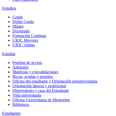
Estudios
Grado
Doble Grado
Máster
Doctorado
Formación Continua
URJC Mayores
URJC Online
Estudiar
Pruebas de acceso
Admisión
Matrícula y convalidaciones
Becas, ayudas y premios
Oficina del estudiante y Orientación preuniversitaria
Orientación laboral y profesional
Observatorio y casa del Estudiante
Vida universitaria
Oficina Universitaria de Mentoring
Biblioteca
Estudiantes