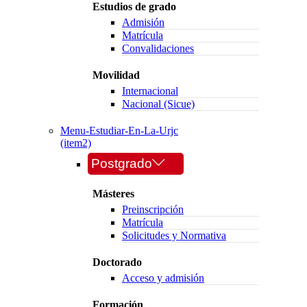
Estudios de grado
Admisión
Matrícula
Convalidaciones
Movilidad
Internacional
Nacional (Sicue)
Menu-Estudiar-En-La-Urjc
(item2)
Postgrado
Másteres
Preinscripción
Matrícula
Solicitudes y Normativa
Doctorado
Acceso y admisión
Formación