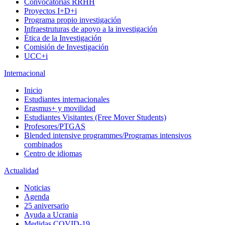
Convocatorias RRHH
Proyectos I+D+i
Programa propio investigación
Infraestruturas de apoyo a la investigación
Ética de la Investigación
Comisión de Investigación
UCC+i
Internacional
Inicio
Estudiantes internacionales
Erasmus+ y movilidad
Estudiantes Visitantes (Free Mover Students)
Profesores/PTGAS
Blended intensive programmes/Programas intensivos
combinados
Centro de idiomas
Actualidad
Noticias
Agenda
25 aniversario
Ayuda a Ucrania
Medidas COVID-19