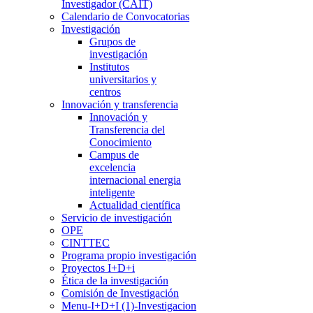
Investigador (CAIT)
Calendario de Convocatorias
Investigación
Grupos de
investigación
Institutos
universitarios y
centros
Innovación y transferencia
Innovación y
Transferencia del
Conocimiento
Campus de
excelencia
internacional energia
inteligente
Actualidad científica
Servicio de investigación
OPE
CINTTEC
Programa propio investigación
Proyectos I+D+i
Ética de la investigación
Comisión de Investigación
Menu-I+D+I (1)-Investigacion