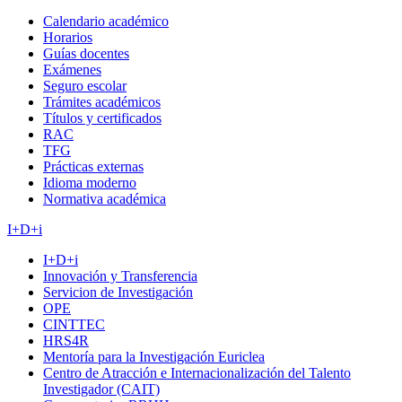
Calendario académico
Horarios
Guías docentes
Exámenes
Seguro escolar
Trámites académicos
Títulos y certificados
RAC
TFG
Prácticas externas
Idioma moderno
Normativa académica
I+D+i
I+D+i
Innovación y Transferencia
Servicion de Investigación
OPE
CINTTEC
HRS4R
Mentoría para la Investigación Euriclea
Centro de Atracción e Internacionalización del Talento
Investigador (CAIT)