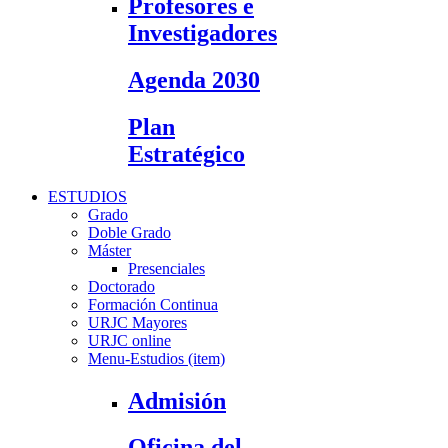
Profesores e
Investigadores
Agenda 2030
Plan
Estratégico
ESTUDIOS
Grado
Doble Grado
Máster
Presenciales
Doctorado
Formación Continua
URJC Mayores
URJC online
Menu-Estudios (item)
Admisión
Oficina del