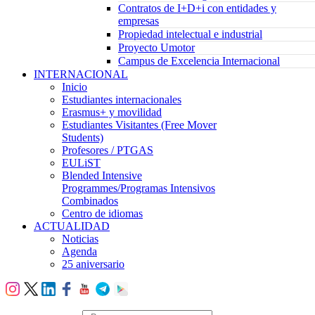
Contratos de I+D+i con entidades y
empresas
Propiedad intelectual e industrial
Proyecto Umotor
Campus de Excelencia Internacional
INTERNACIONAL
Inicio
Estudiantes internacionales
Erasmus+ y movilidad
Estudiantes Visitantes (Free Mover
Students)
Profesores / PTGAS
EULiST
Blended Intensive
Programmes/Programas Intensivos
Combinados
Centro de idiomas
ACTUALIDAD
Noticias
Agenda
25 aniversario