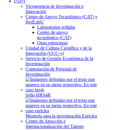
I+D+i
Vicegerencia de Investigación e
Innovación
Centro de Apoyo Tecnológico (CAT) y
RedLabU
Laboratorios redlabu
Centro de apoyo
tecnológico (CAT)
Otras estructuras
Unidad de Cultura Científica y de la
Innovación (UCC+i)
Servicio de Gestión Económica de la
Investigación
Contratación de Personal de
Investigación
Sello HRS4R
Mentoría para la investigación Euriclea
Centro de Atracción e
Internacionalización del Talento