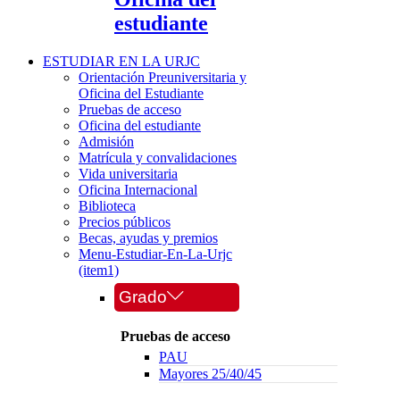
estudiante
ESTUDIAR EN LA URJC
Orientación Preuniversitaria y
Oficina del Estudiante
Pruebas de acceso
Oficina del estudiante
Admisión
Matrícula y convalidaciones
Vida universitaria
Oficina Internacional
Biblioteca
Precios públicos
Becas, ayudas y premios
Menu-Estudiar-En-La-Urjc
(item1)
Grado
Pruebas de acceso
PAU
Mayores 25/40/45