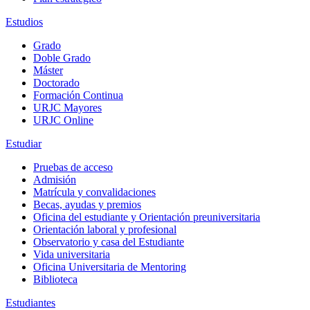
Estudios
Grado
Doble Grado
Máster
Doctorado
Formación Continua
URJC Mayores
URJC Online
Estudiar
Pruebas de acceso
Admisión
Matrícula y convalidaciones
Becas, ayudas y premios
Oficina del estudiante y Orientación preuniversitaria
Orientación laboral y profesional
Observatorio y casa del Estudiante
Vida universitaria
Oficina Universitaria de Mentoring
Biblioteca
Estudiantes